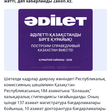
жетті, деп хабарлайды Zakon.kz.
Шетелде кадрлар даярлау жөніндегі Республикалық
комиссияның шешімімен Қазақстан
Республикасының 184 азаматына "Болашақ"
халықаралық стипендиясы тағайындалды. Оның
ішінде 137 азамат магистратура бағдарламалары
бойынша, 10 азамат докторантура бағдарламалары