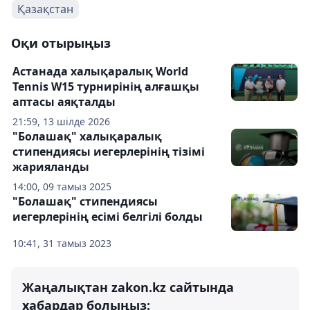
Қазақстан
Оқи отырыңыз
Астанада халықаралық World
Tennis W15 турнирінің алғашқы
аптасы аяқталды
21:59, 13 шілде 2026
"Болашақ" халықаралық
стипендиясы иегерлерінің тізімі
жарияланды
14:00, 09 тамыз 2025
"Болашақ" стипендиясы
иегерлерінің есімі белгілі болды
10:41, 31 тамыз 2023
Жаңалықтан zakon.kz сайтында
хабардар болыңыз: