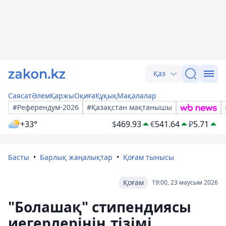
Қаз
Саясат
Әлем
Қаржы
Оқиға
Құқық
Мақалалар
#Референдум-2026
#Қазақстан мақтанышы
+33°
$
469.93
€
541.64
₽
5.71
Басты
Барлық жаңалықтар
Қоғам тынысы
Қоғам
19:00, 23 маусым 2026
"Болашақ" стипендиясы
иегерлерінің тізімі