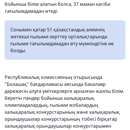
бойынша білім алатын болса, 37 маман кәсіби
тағылымдамадан өтеді.
Сонымен қатар 51 қазақстандық әлемнің
жетекші ғылыми-зерттеу орталықтарында
ғылыми тағылымдамадан өту мүмкіндігіне ие
болды.
Республикалық комиссияның отырысында
"Болашақ" бағдарламасы аясында бакалавр
дәрежесін алуға үміткерлерге арналған жалпы білім
беретін пәндер бойынша халықаралық
олимпиадалардың, ғылыми жобалардың
халықаралық конкурстарының және халықаралық
орындаушылар конкурстарының тізбесі бірқатар
халықаралық орындаушылар конкурстарымен