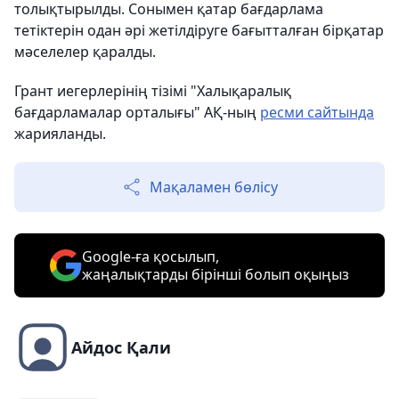
толықтырылды. Сонымен қатар бағдарлама
тетіктерін одан әрі жетілдіруге бағытталған бірқатар
мәселелер қаралды.
Грант иегерлерінің тізімі "Халықаралық
бағдарламалар орталығы" АҚ-ның
ресми сайтында
жарияланды.
Мақаламен бөлісу
Google-ға қосылып,
жаңалықтарды бірінші болып оқыңыз
Айдос Қали