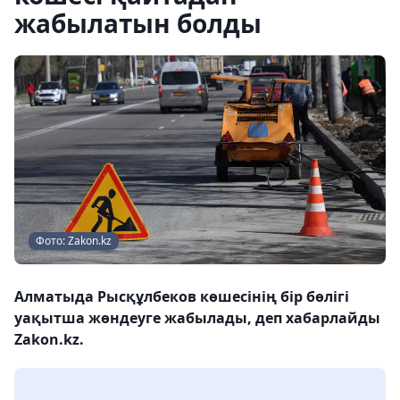
жабылатын болды
Фото: Zakon.kz
Алматыда Рысқұлбеков көшесінің бір бөлігі
уақытша жөндеуге жабылады, деп хабарлайды
Zakon.kz.