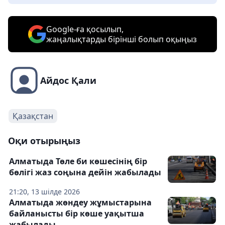
Google-ға қосылып,
жаңалықтарды бірінші болып оқыңыз
Айдос Қали
Қазақстан
Оқи отырыңыз
Алматыда Төле би көшесінің бір
бөлігі жаз соңына дейін жабылады
21:20, 13 шілде 2026
Алматыда жөндеу жұмыстарына
байланысты бір көше уақытша
жабылады