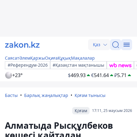
Қаз
Саясат
Әлем
Қаржы
Оқиға
Құқық
Мақалалар
#Референдум-2026
#Қазақстан мақтанышы
+23°
$
469.93
€
541.64
₽
5.71
Басты
Барлық жаңалықтар
Қоғам тынысы
Қоғам
17:11, 25 маусым 2026
Алматыда Рысқұлбеков
көшесі қайтадан