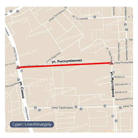
Сурет: t.me/AlmatyJoly