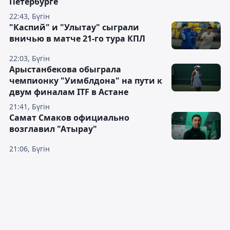
Петербурге
22:43, Бүгін
"Каспий" и "Улытау" сыграли
вничью в матче 21-го тура КПЛ
22:03, Бүгін
Арыстанбекова обыграла
чемпионку "Уимблдона" на пути к
двум финалам ITF в Астане
21:41, Бүгін
Самат Смаков официально
возглавил "Атырау"
21:06, Бүгін