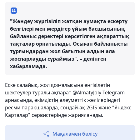
"Жөндеу жүргізіліп жатқан аумақта ескерту
белгілері мен мердігер ұйым басшысының
байланыс деректері көрсетілген ақпараттық
тақталар орнатылады. Осыған байланысты
тұрғындардан жол бағытын алдын ала
жоспарлауды сұраймыз", – делінген
хабарламада.
Еске салайық, жол қозғалысына енгізілетін
шектеулер туралы ақпарат @AlmatyJoly Telegram
арнасында, әкімдіктің әлеуметтік желілеріндегі
ресми парақшаларда, сондай-ақ 2GIS және "Яндекс
Карталар" сервистерінде жарияланады.
Мақаламен бөлісу