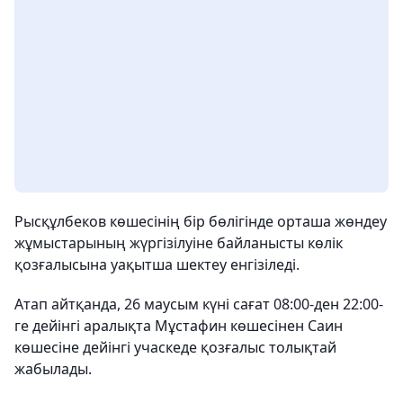
Рысқұлбеков көшесінің бір бөлігінде орташа жөндеу
жұмыстарының жүргізілуіне байланысты көлік
қозғалысына уақытша шектеу енгізіледі.
Атап айтқанда, 26 маусым күні сағат 08:00-ден 22:00-
ге дейінгі аралықта Мұстафин көшесінен Саин
көшесіне дейінгі учаскеде қозғалыс толықтай
жабылады.