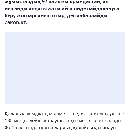
жұмыстардың 97 пайызы орындалған, ал
нысанды алдағы алты ай ішінде пайдалануға
беру жоспарланып отыр, деп хабарлайды
Zakon.kz.
Қалалық әкімдіктің мәліметінше, жаңа желі тәулігіне
130 мыңға дейін жолаушыға қызмет көрсете алады.
Жоба аясында тұрғындардың қолайлы қатынауы