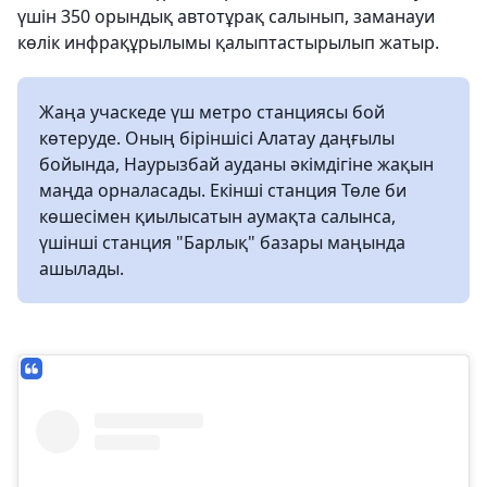
үшін 350 орындық автотұрақ салынып, заманауи
көлік инфрақұрылымы қалыптастырылып жатыр.
Жаңа учаскеде үш метро станциясы бой
көтеруде. Оның біріншісі Алатау даңғылы
бойында, Наурызбай ауданы әкімдігіне жақын
маңда орналасады. Екінші станция Төле би
көшесімен қиылысатын аумақта салынса,
үшінші станция "Барлық" базары маңында
ашылады.