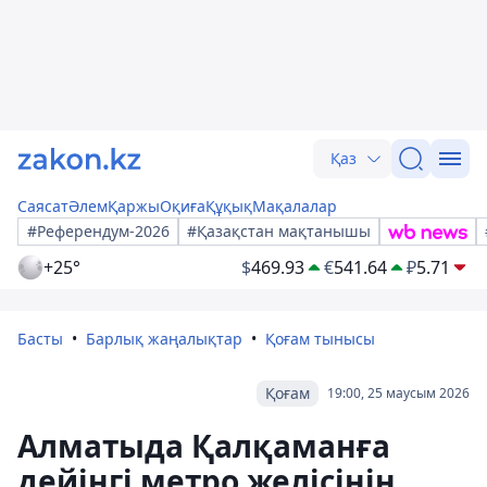
Қаз
Саясат
Әлем
Қаржы
Оқиға
Құқық
Мақалалар
#Референдум-2026
#Қазақстан мақтанышы
+25°
$
469.93
€
541.64
₽
5.71
Басты
Барлық жаңалықтар
Қоғам тынысы
Қоғам
19:00, 25 маусым 2026
Алматыда Қалқаманға
дейінгі метро желісінің