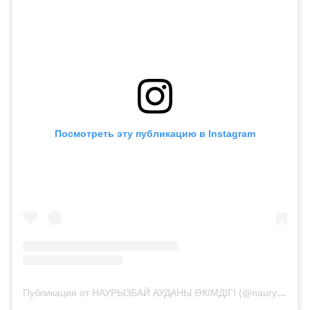
Посмотреть эту публикацию в Instagram
Публикация от НАУРЫЗБАЙ АУДАНЫ ӘКІМДІГІ (@nauryzbai_audany_akimdigi)