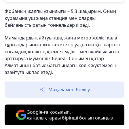
Жобаның жалпы ұзындығы – 5,3 шақырым. Оның
құрамына үш жаңа станция мен оларды
байланыстыратын тоннельдер кіреді.
Мамандардың айтуынша, жаңа метро желісі қала
тұрғындарының жолға кететін уақытын қысқартып,
қоғамдық көліктің қолжетімділігі мен жайлылығын
арттыруға мүмкіндік береді. Сонымен қатар
Алматының батыс бағытындағы көлік жүктемесін
азайтуға ықпал етеді.
Мақаламен бөлісу
Google-ға қосылып,
жаңалықтарды бірінші болып оқыңыз