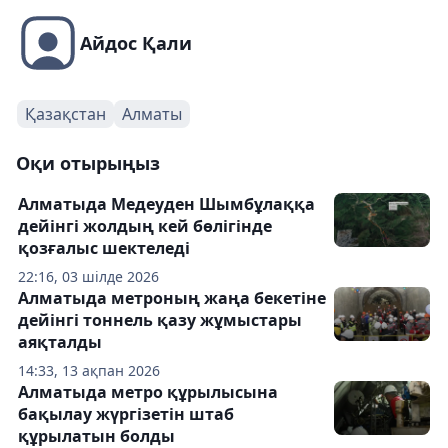
Айдос Қали
Қазақстан
Алматы
Оқи отырыңыз
Алматыда Медеуден Шымбұлаққа
дейінгі жолдың кей бөлігінде
қозғалыс шектеледі
22:16, 03 шілде 2026
Алматыда метроның жаңа бекетіне
дейінгі тоннель қазу жұмыстары
аяқталды
14:33, 13 ақпан 2026
Алматыда метро құрылысына
бақылау жүргізетін штаб
құрылатын болды