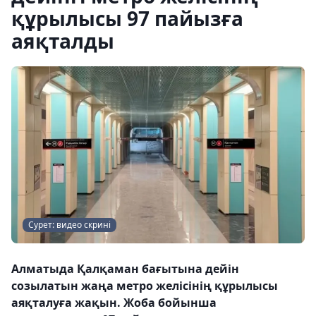
құрылысы 97 пайызға
аяқталды
Сурет: видео скрині
Алматыда Қалқаман бағытына дейін
созылатын жаңа метро желісінің құрылысы
аяқталуға жақын. Жоба бойынша