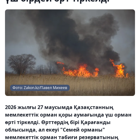
Фото: Zakon.kz/Павел Михеев
2026 жылғы 27 маусымда Қазақстанның
мемлекеттік орман қоры аумағында үш орман
өрті тіркелді. Өрттердің бірі Қарағанды
облысында, ал екеуі "Семей орманы"
мемлекеттік орман табиғи резерватының