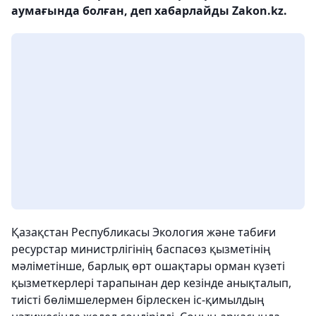
аумағында болған, деп хабарлайды Zakon.kz.
Қазақстан Республикасы Экология және табиғи
ресурстар министрлігінің баспасөз қызметінің
мәліметінше, барлық өрт ошақтары орман күзеті
қызметкерлері тарапынан дер кезінде анықталып,
тиісті бөлімшелермен бірлескен іс-қимылдың