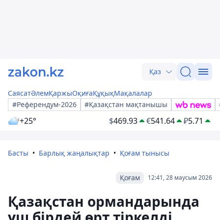
Қаз
Саясат
Әлем
Қаржы
Оқиға
Құқық
Мақалалар
#Референдум-2026
#Қазақстан мақтанышы
+25°
$
469.93
€
541.64
₽
5.71
Басты
Барлық жаңалықтар
Қоғам тынысы
Қоғам
12:41, 28 маусым 2026
Қазақстан ормандарында
үш бірдей өрт тіркелді