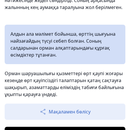
нәтижесінде жедел сөндірілді. Соның арқасында
жалынның кең аумаққа таралуына жол берілмеген.
Алдын ала мәлімет бойынша, өрттің шығуына
найзағайдың түсуі себеп болған. Соның
салдарынан орман алқаптарындағы құрғақ
өсімдіктер тұтанған.
Орман шаруашылығы қызметтері өрт қаупі жоғары
кезеңде өрт қауіпсіздігі талаптарын қатаң сақтауға
шақырып, азаматтарды еліміздің табиғи байлығына
ұқыпты қарауға үндеді.
Мақаламен бөлісу