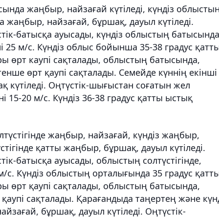
ында жаңбыр, найзағай күтіледі, күндіз облысты
а жаңбыр, найзағай, бұршақ, дауыл күтіледі.
тік-батысқа ауысады, күндіз облыстың батысында
ні 25 м/с. Күндіз облыс бойынша 35-38 градус қатт
ы өрт каупі сақталады, облыстың батысында,
тенше өрт қаупі сақталады. Семейде күннің екінші
 күтіледі. Оңтүстік-шығыстан соғатын жел
і 15-20 м/с. Күндіз 36-38 градус қатты ыстық
үстігінде жаңбыр, найзағай, күндіз жаңбыр,
тігінде қатты жаңбыр, бұршақ, дауыл күтіледі.
тік-батысқа ауысады, облыстың солтүстігінде,
 м/с. Күндіз облыстың орталығында 35 градус қатт
ы өрт қаупі сақталады, облыстың батысында,
 қаупі сақталады. Қарағандыда таңертең және күн
йзағай, бұршақ, дауыл күтіледі. Оңтүстік-