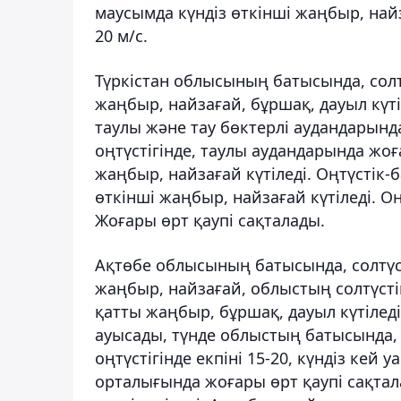
маусымда күндіз өткінші жаңбыр, найза
20 м/с.
Түркістан облысының батысында, солт
жаңбыр, найзағай, бұршақ, дауыл күті
таулы және тау бөктерлі аудандарында
оңтүстігінде, таулы аудандарында жо
жаңбыр, найзағай күтіледі. Оңтүстік-б
өткінші жаңбыр, найзағай күтіледі. Оң
Жоғары өрт қаупі сақталады.
Ақтөбе облысының батысында, солтүст
жаңбыр, найзағай, облыстың солтүстіг
қатты жаңбыр, бұршақ, дауыл күтіледі
ауысады, түнде облыстың батысында, о
оңтүстігінде екпіні 15-20, күндіз кей
орталығында жоғары өрт қаупі сақта