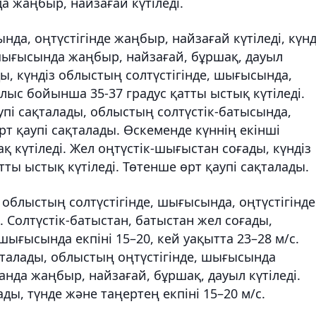
да жаңбыр, найзағай күтіледі.
, оңтүстігінде жаңбыр, найзағай күтіледі, күнд
 шығысында жаңбыр, найзағай, бұршақ, дауыл
ды, күндіз облыстың солтүстігінде, шығысында,
облыс бойынша 35-37 градус қатты ыстық күтіледі.
і сақталады, облыстың солтүстік-батысында,
рт қаупі сақталады. Өскеменде күннің екінші
 күтіледі. Жел оңтүстік-шығыстан соғады, күндіз
қатты ыстық күтіледі. Төтенше өрт қаупі сақталады.
облыстың солтүстігінде, шығысында, оңтүстігінде
. Солтүстік-батыстан, батыстан жел соғады,
 шығысында екпіні 15–20, кей уақытта 23–28 м/с.
талады, облыстың оңтүстігінде, шығысында
анда жаңбыр, найзағай, бұршақ, дауыл күтіледі.
ды, түнде және таңертең екпіні 15–20 м/с.