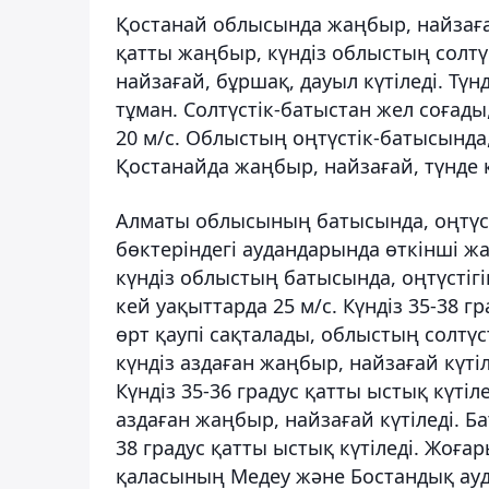
Қостанай облысында жаңбыр, найзаға
қатты жаңбыр, күндіз облыстың солтү
найзағай, бұршақ, дауыл күтіледі. Т
тұман. Солтүстік-батыстан жел соғад
20 м/с. Облыстың оңтүстік-батысында,
Қостанайда жаңбыр, найзағай, түнде к
Алматы облысының батысында, оңтүст
бөктеріндегі аудандарында өткінші жа
күндіз облыстың батысында, оңтүстігі
кей уақыттарда 25 м/с. Күндіз 35-38 
өрт қаупі сақталады, облыстың солтүс
күндіз аздаған жаңбыр, найзағай күтіле
Күндіз 35-36 градус қатты ыстық күтіл
аздаған жаңбыр, найзағай күтіледі. Бат
38 градус қатты ыстық күтіледі. Жоғар
қаласының Медеу және Бостандық ау