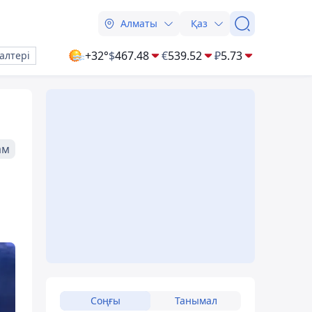
Алматы
Қаз
+32°
$
467.48
€
539.52
₽
5.73
алтері
ам
Соңғы
Танымал