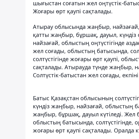
шығыстан соғатын жел оңтүстік-батысқ
Жоғары өрт қаупі сақталады.
Атырау облысында жаңбыр, найзағай,
қатты жаңбыр, бұршақ, дауыл, күндіз
найзағай, облыстың оңтүстігінде азда
жел соғады, облыстың батысында, солтү
солтүстігінде жоғары өрт қаупі, облы
сақталады. Атырауда түнде жаңбыр, на
Солтүстік-батыстан жел соғады, екпіні 
Батыс Қазақстан облысының солтүстіг
күндіз жаңбыр, найзағай, облыстың б
жаңбыр, бұршақ, дауыл күтіледі. Жел б
облыстың батысында, солтүстігінде, о
жоғары өрт қаупі сақталады. Оралда к