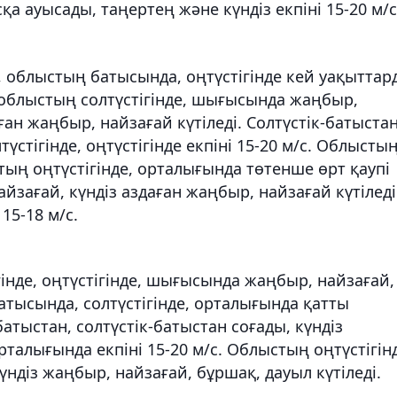
а ауысады, таңертең және күндіз екпіні 15-20 м/с
 облыстың батысында, оңтүстігінде кей уақыттар
 облыстың солтүстігінде, шығысында жаңбыр,
ған жаңбыр, найзағай күтіледі. Солтүстік-батыста
стігінде, оңтүстігінде екпіні 15-20 м/с. Облысты
стың оңтүстігінде, орталығында төтенше өрт қаупі
йзағай, күндіз аздаған жаңбыр, найзағай күтіледі
15-18 м/с.
інде, оңтүстігінде, шығысында жаңбыр, найзағай,
атысында, солтүстігінде, орталығында қатты
атыстан, солтүстік-батыстан соғады, күндіз
рталығында екпіні 15-20 м/с. Облыстың оңтүстігін
үндіз жаңбыр, найзағай, бұршақ, дауыл күтіледі.