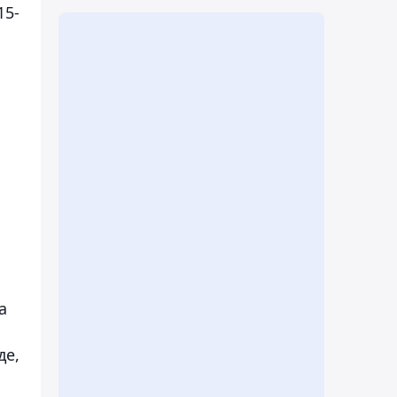
15-
а
де,