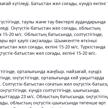
ғай күтіледі. Батыстан жел соғады, күндіз екпіні 
үстігінде, таулы және тау бөктерлі аудандарында
леді. Оңтүстік-батыстан жел соғады, облыстың
 15-20 м/с. Облыстың батысында, солтүстігінде,
ғары өрт қаупі сақталады. Шымкентте өткінші
атыстан жел соғады, екпіні 15-20 м/с. Түркістанда
түстік-батыстан жел соғады, екпіні 15-20 м/с.
ігінде, орталығында жаңбыр, найзағай, күндіз
інде, оңтүстігінде, орталығында кей уақыттарда
. Солтүстік-батыстан соғатын жел оңтүстік-батысқ
ңтүстігінде, күндіз солтүстігінде, шығысында,
 уақыттарда 23 м/с. Облыстың батысында, оңтүстігін
лады, облыстың оңтүстік-шығысында төтенше өрт