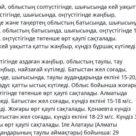
й, облыстың солтүстігінде, шығысында кей уақыт
стігінде, шығысында, оңтүстігінде жаңбыр,
үнде және таңертең облыстың батысында, шығысын
ы, облыстың батысында, шығысында, оңтүстігінде 1
 оңтүстігінде төтенше өрт қаупі сақталады.
ей уақытта қатты жаңбыр, күндіз бұршақ күтіледі
ігінде аздаған жаңбыр, облыстың таулы, тау
ңбыр, найзағай күтіледі. Батыстан жел соғады,
нде, шығысында, таулы аудандарында екпіні 15-20
градус қатты ыстық күтіледі. Облыс бойынша жоғар
тігінде төтенше өрт қаупі сақталады. Алматыда
ді. Батыстан жел соғады, күндіз екпіні 15-18 м/с.
еді. Жоғары өрт қаупі сақталады. Қонаевта күндіз
ыстан жел соғады, күндіз екпіні 18-23 м/с. Күндіз 
ы өрт қаупі сақталады. Іле Алатауы (Алматы
дандарының таулы аймақтары) бойынша: 29