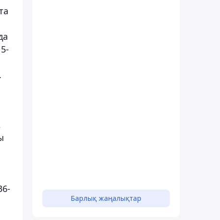
та
да
5-
.
,
ы
36-
Барлық жаңалықтар