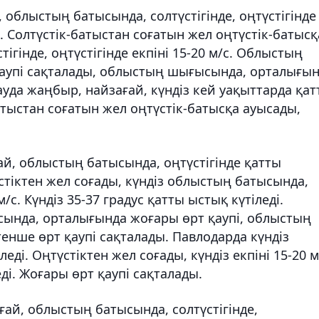
облыстың батысында, солтүстігінде, оңтүстігінде
. Солтүстік-батыстан соғатын жел оңтүстік-батысқ
гінде, оңтүстігінде екпіні 15-20 м/с. Облыстың
қаупі сақталады, облыстың шығысында, орталығы
ауда жаңбыр, найзағай, күндіз кей уақыттарда қат
атыстан соғатын жел оңтүстік-батысқа ауысады,
й, облыстың батысында, оңтүстігінде қатты
стіктен жел соғады, күндіз облыстың батысында,
/с. Күндіз 35-37 градус қатты ыстық күтіледі.
ында, орталығында жоғары өрт қаупі, облыстың
тенше өрт қаупі сақталады. Павлодарда күндіз
еді. Оңтүстіктен жел соғады, күндіз екпіні 15-20 м
еді. Жоғары өрт қаупі сақталады.
ай, облыстың батысында, солтүстігінде,