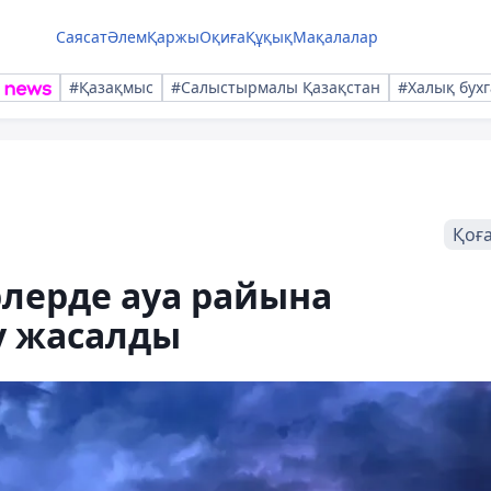
Саясат
Әлем
Қаржы
Оқиға
Құқық
Мақалалар
#Қазақмыс
#Салыстырмалы Қазақстан
#Халық бухг
Қоғ
рлерде ауа райына
у жасалды