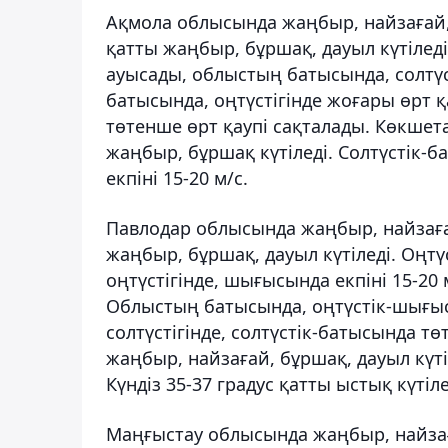
Ақмола облысында жаңбыр, найзағай, 
қатты жаңбыр, бұршақ, дауыл күтіледі
ауысады, облыстың батысында, солтүсті
батысында, оңтүстігінде жоғары өрт 
төтенше өрт қаупі сақталады. Көкшет
жаңбыр, бұршақ күтіледі. Солтүстік-б
екпіні 15-20 м/с.
Павлодар облысында жаңбыр, найзаға
жаңбыр, бұршақ, дауыл күтіледі. Оңтү
оңтүстігінде, шығысында екпіні 15-20 м
Облыстың батысында, оңтүстік-шығыс
солтүстігінде, солтүстік-батысында тө
жаңбыр, найзағай, бұршақ, дауыл күтіл
Күндіз 35-37 градус қатты ыстық күтіл
Маңғыстау облысында жаңбыр, найзағ