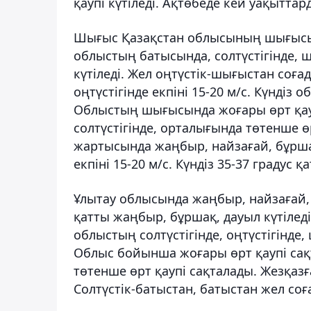
қаупі күтіледі. Ақтөбеде кей уақыттар
Шығыс Қазақстан облысының шығысында
облыстың батысында, солтүстігінде,
күтіледі. Жел оңтүстік-шығыстан соға
оңтүстігінде екпіні 15-20 м/с. Күндіз 
Облыстың шығысында жоғары өрт қауп
солтүстігінде, орталығында төтенше ө
жартысында жаңбыр, найзағай, бұршақ
екпіні 15-20 м/с. Күндіз 35-37 градус 
Ұлытау облысында жаңбыр, найзағай, 
қатты жаңбыр, бұршақ, дауыл күтіледі
облыстың солтүстігінде, оңтүстігінде,
Облыс бойынша жоғары өрт қаупі сақ
төтенше өрт қаупі сақталады. Жезқазғ
Солтүстік-батыстан, батыстан жел соға