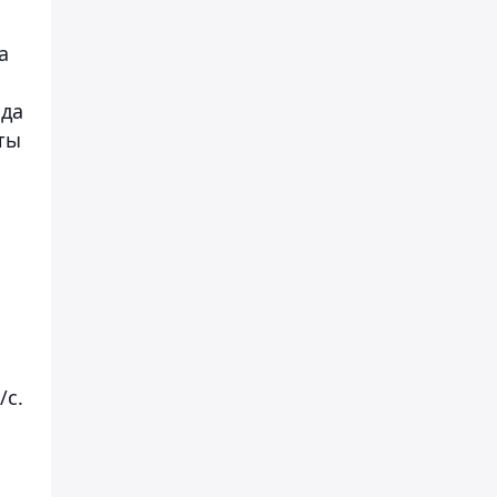
а
нда
ты
/с.