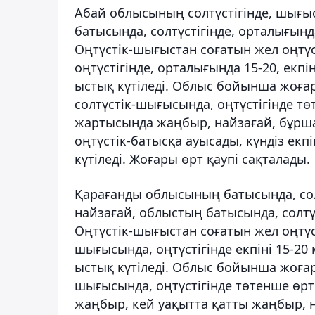
Абай облысының солтүстігінде, шығыс
батысында, солтүстігінде, орталығынд
Оңтүстік-шығыстан соғатын жел оңтүс
оңтүстігінде, орталығында 15-20, екпі
ыстық күтіледі. Облыс бойынша жоғар
солтүстік-шығысында, оңтүстігінде тө
жартысында жаңбыр, найзағай, бұршақ
оңтүстік-батысқа ауысады, күндіз екпін
күтіледі. Жоғары өрт қаупі сақталады.
Қарағанды облысының батысында, солт
найзағай, облыстың батысында, солтүс
Оңтүстік-шығыстан соғатын жел оңтүс
шығысында, оңтүстігінде екпіні 15-20
ыстық күтіледі. Облыс бойынша жоғар
шығысында, оңтүстігінде төтенше өрт
жаңбыр, кей уақытта қатты жаңбыр, на