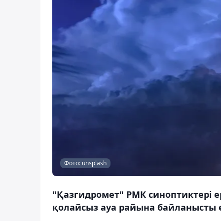
Фото: unsplash
"Қазгидромет" РМК синоптиктері ер
қолайсыз ауа райына байланысты е