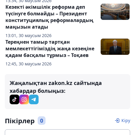
13:34, 30 маусым 2026
Кезекті әкімшілік реформа деп
түсінуге болмайды – Президент
конституциялық реформалардың
маңызын атады
13:01, 30 маусым 2026
Тереңнен тамыр тартқан
мемлекеттігіміздің жаңа кезеңіне
қадам басқалы тұрмыз – Тоқаев
12:45, 30 маусым 2026
Жаңалықтан zakon.kz сайтында
хабардар болыңыз:
Пікірлер
0
Кіру