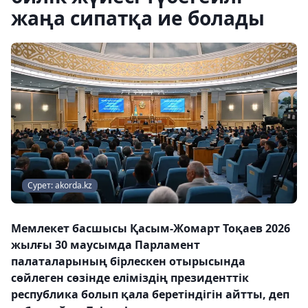
жаңа сипатқа ие болады
Сурет: akorda.kz
Мемлекет басшысы Қасым-Жомарт Тоқаев 2026
жылғы 30 маусымда Парламент
палаталарының бірлескен отырысында
сөйлеген сөзінде еліміздің президенттік
республика болып қала беретіндігін айтты, деп