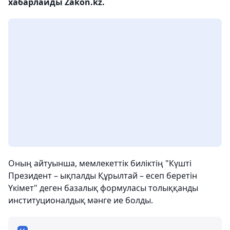
хабарлайды Zakon.kz.
Оның айтуынша, мемлекеттік биліктің "Күшті
Президент – ықпалды Құрылтай – есеп беретін
Үкімет" деген базалық формуласы толыққанды
институционалдық мәнге ие болды.