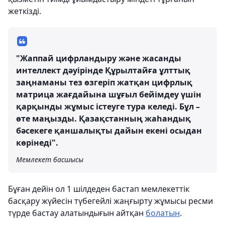
жеткізді.
"Жаппай цифрландыру және жасанды
интеллект дәуірінде Құрылтайға ұлттық
заңнаманы тез өзгеріп жатқан цифрлық
матрица жағдайына шұғыл бейімдеу үшін
қарқынды жұмыс істеуге тура келеді. Бұл –
өте маңызды. Қазақстанның жаһандық
бәсекеге қаншалықты дайын екені осыдан
көрінеді".
Мемлекет басшысы
Бұған дейін ол 1 шілдеден бастап мемлекеттік
басқару жүйесін түбегейлі жаңғырту жұмысы ресми
түрде бастау алатындығын айтқан
болатын
.