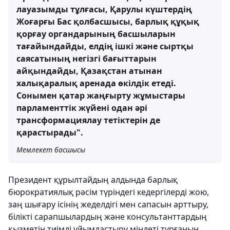
лауазымды тұлғасы, Қарулы күштердің
Жоғарғы Бас қолбасшысы, барлық құқық
қорғау органдарының басшыларын
тағайындайды, елдің ішкі және сыртқы
саясатының негізгі бағыттарын
айқындайды, Қазақстан атынан
халықаралық аренада өкілдік етеді.
Сонымен қатар жаңғырту жұмыстары
парламенттік жүйені одан әрі
трансформациялау тетіктерін де
қарастырады".
Мемлекет басшысы
Президент құрылтайдың алдында барлық
бюрократиялық рәсім түріндегі кедергілерді жою,
заң шығару ісінің жеделдігі мен сапасын арттыру,
білікті сарапшылардың және консультанттардың
қызметін тиімді ұйымдастыру міндеті тұрғанын