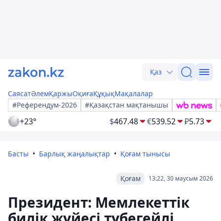
Қаз
Саясат
Әлем
Қаржы
Оқиға
Құқық
Мақалалар
#Референдум-2026
#Қазақстан мақтанышы
+23°
$
467.48
€
539.52
₽
5.73
Басты
Барлық жаңалықтар
Қоғам тынысы
Қоғам
13:22, 30 маусым 2026
Президент: Мемлекеттік
билік жүйесі түбегейлі