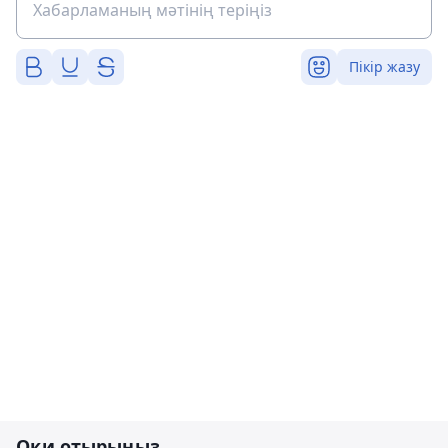
Пікір жазу
Оқи отырыңыз