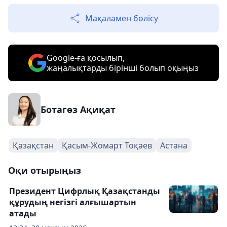
Мақаламен бөлісу
Google-ға қосылып,
жаңалықтарды бірінші болып оқыңыз
Ботагөз Ақиқат
Қазақстан
Қасым-Жомарт Тоқаев
Астана
Оқи отырыңыз
Президент Цифрлық Қазақстанды
құрудың негізгі алғышартын
атады