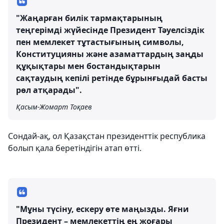
"Жаңарған билік тармақтарының
теңгерімді жүйесінде Президент Тәуелсіздік
пен мемлекет тұтастығының символы,
Конституцияны және азаматтардың заңды
құқықтары мен бостандықтарын
сақтаудың кепілі ретінде бұрынғыдай басты
рөл атқарады".
Қасым-Жомарт Тоқаев
Сондай-ақ, ол Қазақстан президенттік республика
болып қала беретіндігін атап өтті.
"Мұны түсіну, ескеру өте маңызды. Яғни
Президент – мемлекеттің ең жоғары