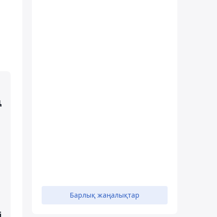
ң
Барлық жаңалықтар
і