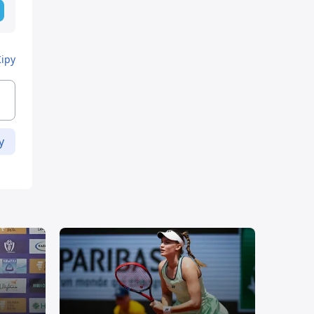
Кіру
у