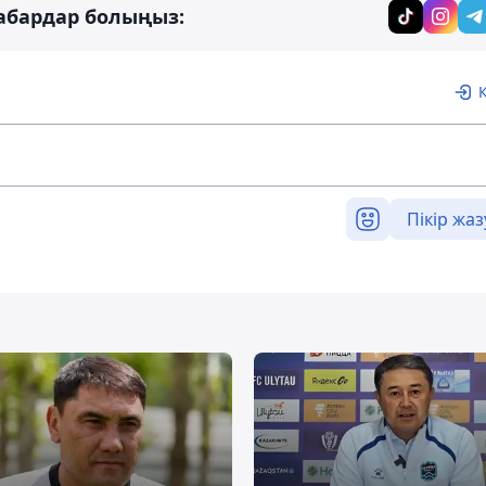
абардар болыңыз:
Пікір жаз