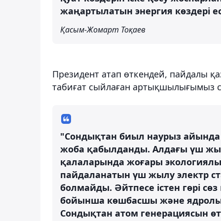
жаңартылатын энергия көздері е
Қасым-Жомарт Тоқаев
Президент атап өткендей, пайдалы қа
табиғат сыйлаған артықшылығымыз с
"Сондықтан биыл наурыз айында 
жоба қабылданды. Алдағы үш жы
қалаларында жоғары экологиялық
пайдаланатын үш жылу электр ст
болмайды. Әйтпесе істен гөрі сөз
бойынша көшбасшы және ядролы
Сондықтан атом генерациясын өт