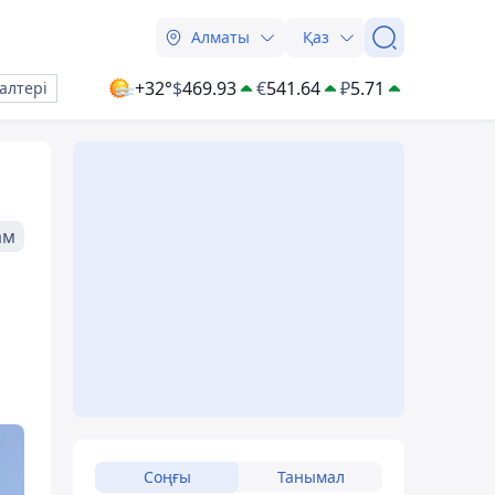
Алматы
Қаз
+32°
$
469.93
€
541.64
₽
5.71
алтері
ам
Соңғы
Танымал