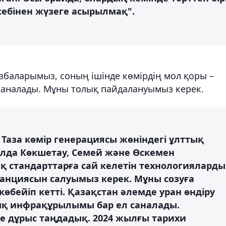
себінен жүзеге асырылмақ".
збаларымыз, соның ішінде көмірдің мол қоры –
аналады. Мұны толық пайдалануымыз керек.
Таза көмір генерациясы жөніндегі ұлттық
лда Көкшетау, Семей және Өскемен
 стандарттарға сай келетін технологияларды
анциясын салуымыз керек. Мұны созуға
 көбейіп кетті. Қазақстан әлемде уран өндіру
қ инфрақұрылымы бар ел саналады.
е дұрыс таңдадық. 2024 жылғы тарихи