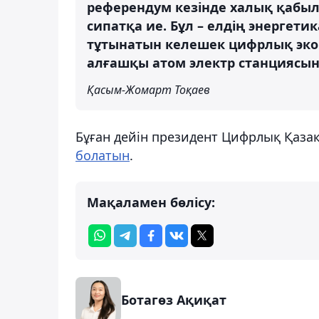
референдум кезінде халық қабыл
сипатқа ие. Бұл – елдің энергетик
тұтынатын келешек цифрлық экон
алғашқы атом электр станциясы
Қасым-Жомарт Тоқаев
Бұған дейін президент Цифрлық Қазақ
болатын
.
Мақаламен бөлісу:
Ботагөз Ақиқат