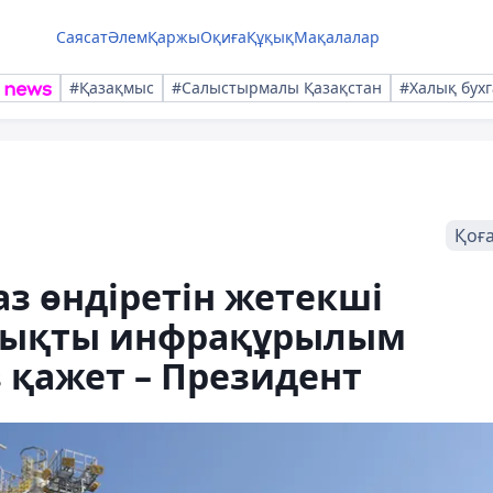
Саясат
Әлем
Қаржы
Оқиға
Құқық
Мақалалар
#Қазақмыс
#Салыстырмалы Қазақстан
#Халық бухг
Қоғ
з өндіретін жетекші
 мықты инфрақұрылым
қажет – Президент