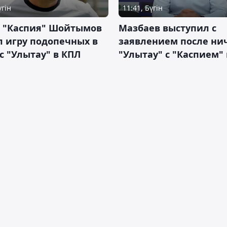
үгін
11:41, Бүгін
р "Каспия" Шойтымов
Мазбаев выступил с
 игру подопечных в
заявлением после ни
с "Улытау" в КПЛ
"Улытау" с "Каспием"