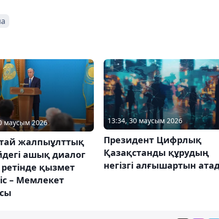
на
13:34, 30 маусым 2026
30 маусым 2026
Президент Цифрлық
тай жалпыұлттық
Қазақстанды құрудың
йдегі ашық диалог
негізгі алғышартын ата
 ретінде қызмет
иіс – Мемлекет
сы