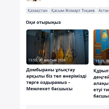
Қазақстан
Қасым-Жомарт Тоқаев
Аста
Оқи отырыңыз
13:59, 30 маусым 2026
13:29, 
Домбыраны ұлықтау
Құрыл
арқылы біз төл өнерімізді
деңге
төрге оздырамыз –
алаңы
Мемлекет басшысы
етуі т
басшы