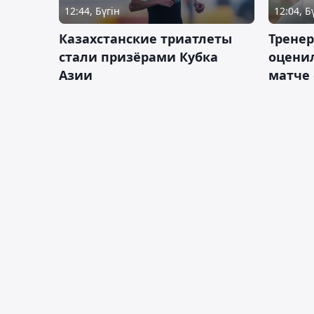
12:44, Бүгін
12:04, Б
Казахстанские триатлеты
Трене
стали призёрами Кубка
оценил
Азии
матче 