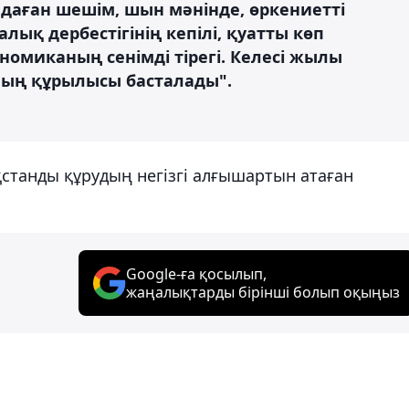
даған шешім, шын мәнінде, өркениетті
алық дербестігінің кепілі, қуатты көп
омиканың сенімді тірегі. Келесі жылы
ның құрылысы басталады".
станды құрудың негізгі алғышартын атаған
Google-ға қосылып,
жаңалықтарды бірінші болып оқыңыз