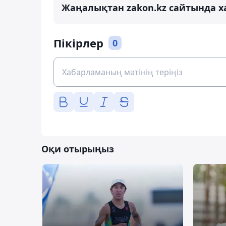
Жаңалықтан zakon.kz сайтында х
Пікірлер
0
Оқи отырыңыз