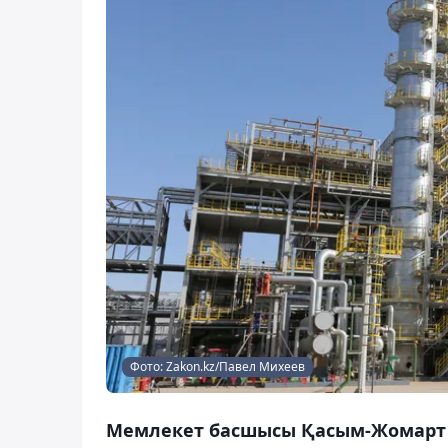
Фото: Zakon.kz/Павел Михеев
Мемлекет басшысы Қасым-Жомарт 