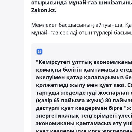
отырысында мұнай-газ шикізатының
Zakon.kz.
Мемлекет басшысының айтуынша, Қаз
мұнай, газ секілді отын түрлері басым
"Көмірсутегі ұлттық экономиканы
қомақты бөлігін қамтамасыз етед
әкелуімен қатар қалаларымыз б
қолжетімді жылу мен қуат көзі. 
тартуды жеделдетуді жоспарлап о
(қазір 65 пайызға жуық) 80 пайыз
дәстүрлі қуат көздерімен бірге "
энергетикалық теңгерімдегі үлес
экономиканы қамтамасыз ету үші
қуат көздерін іске қосу жоспарла