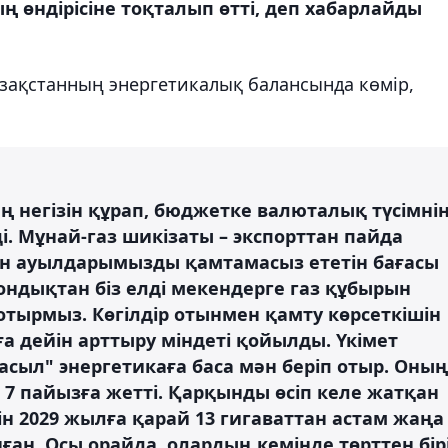
 өндірісіне тоқталып өтті, деп хабарлайды
ақстанның энергетикалық балансында көмір,
.
ң негізін құрап, бюджетке валюталық түсімні
і. Мұнай-газ шикізаты – экспорттан пайда
ен ауылдарымызды қамтамасыз ететін бағасы
Сондықтан біз елді мекендерге газ құбырын
тырмыз. Көгілдір отынмен қамту көрсеткішін
ға дейін арттыру міндеті қойылды. Үкімет
жасыл" энергетикаға баса мән беріп отыр. Оның
і 7 пайызға жетті. Қарқынды өсіп келе жатқан
н 2029 жылға қарай 13 гигаваттан астам жаңа
нған. Осы орайда, олардың кемінде төрттен бір