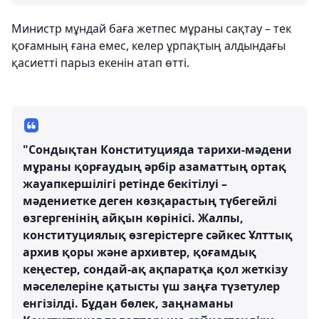
Министр мұндай баға жетпес мұраны сақтау – тек
қоғамның ғана емес, келер ұрпақтың алдындағы
қасиетті парыз екенін атап өтті.
"Сондықтан Конституцияда тарихи-мәдени
мұраны қорғаудың әрбір азаматтың ортақ
жауапкершілігі ретінде бекітілуі –
мәдениетке деген көзқарастың түбегейлі
өзгергенінің айқын көрінісі. Жалпы,
конституциялық өзгерістерге сәйкес Ұлттық
архив қоры және архивтер, қоғамдық
кеңестер, сондай-ақ ақпаратқа қол жеткізу
мәселелеріне қатысты үш заңға түзетулер
енгізілді. Бұдан бөлек, заңнаманы