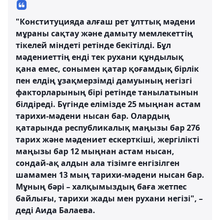
"Конституцияда алғаш рет ұлттық мәдени
мұраны сақтау және дамыту мемлекеттің
тікелей міндеті ретінде бекітілді. Бұл
мәдениеттің енді тек рухани құндылық
қана емес, сонымен қатар қоғамдық бірлік
пен елдің ұзақмерзімді дамуының негізгі
факторларының бірі ретінде танылатынын
білдіреді. Бүгінде елімізде 25 мыңнан астам
тарихи-мәдени нысан бар. Олардың
қатарында республикалық маңызы бар 276
тарих және мәдениет ескерткіші, жергілікті
маңызы бар 12 мыңнан астам нысан,
сондай-ақ алдын ала тізімге енгізілген
шамамен 13 мың тарихи-мәдени нысан бар.
Мұның бәрі – халқымыздың баға жетпес
байлығы, тарихи жады мен рухани негізі", –
деді Аида Балаева.