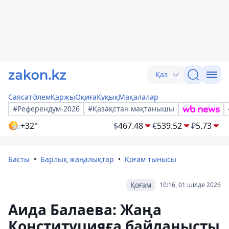
Қаз
Саясат
Әлем
Қаржы
Оқиға
Құқық
Мақалалар
#Референдум-2026
#Қазақстан мақтанышы
+32°
$
467.48
€
539.52
₽
5.73
Басты
Барлық жаңалықтар
Қоғам тынысы
Қоғам
10:16, 01 шілде 2026
Аида Балаева: Жаңа
Конституцияға байланысты