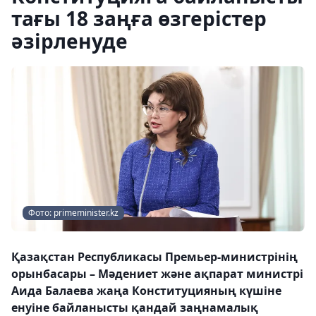
тағы 18 заңға өзгерістер
әзірленуде
Фото: primeminister.kz
Қазақстан Республикасы Премьер-министрінің
орынбасары – Мәдениет және ақпарат министрі
Аида Балаева жаңа Конституцияның күшіне
енуіне байланысты қандай заңнамалық