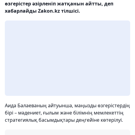
өзгерістер әзірленіп жатқанын айтты, деп
хабарлайды Zakon.kz тілшісі.
Аида Балаеваның айтуынша, маңызды өзгерістердің
бірі – мәдениет, ғылым және білімнің мемлекеттің
стратегиялық басымдықтары деңгейіне көтерілуі.