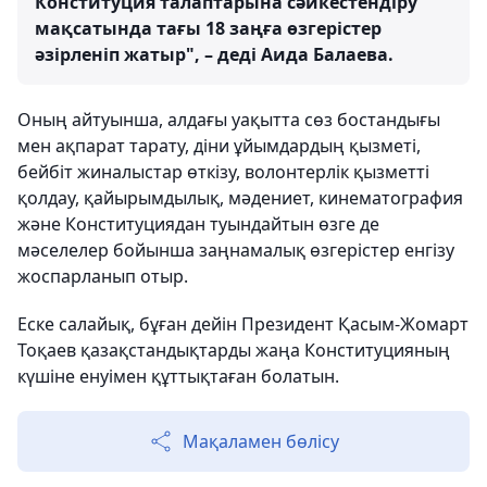
Конституция талаптарына сәйкестендіру
мақсатында тағы 18 заңға өзгерістер
әзірленіп жатыр", – деді Аида Балаева.
Оның айтуынша, алдағы уақытта сөз бостандығы
мен ақпарат тарату, діни ұйымдардың қызметі,
бейбіт жиналыстар өткізу, волонтерлік қызметті
қолдау, қайырымдылық, мәдениет, кинематография
және Конституциядан туындайтын өзге де
мәселелер бойынша заңнамалық өзгерістер енгізу
жоспарланып отыр.
Еске салайық, бұған дейін Президент Қасым-Жомарт
Тоқаев қазақстандықтарды жаңа Конституцияның
күшіне енуімен құттықтаған болатын.
Мақаламен бөлісу