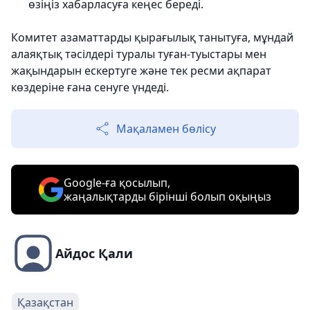
өзіңіз хабарласуға кеңес береді.
Комитет азаматтарды қырағылық танытуға, мұндай
алаяқтық тәсілдері туралы туған-туыстары мен
жақындарын ескертуге және тек ресми ақпарат
көздеріне ғана сенуге үндеді.
Мақаламен бөлісу
Google-ға қосылып,
жаңалықтарды бірінші болып оқыңыз
Айдос Қали
Қазақстан