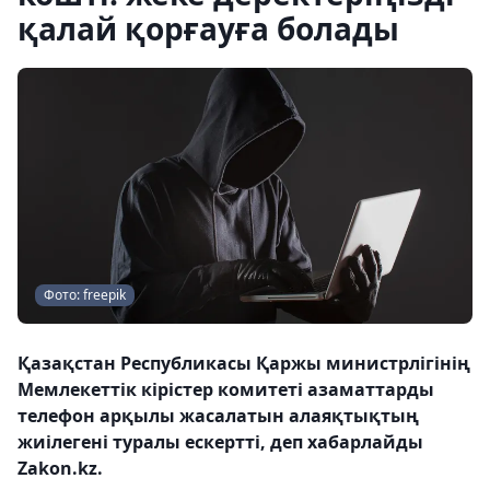
қалай қорғауға болады
Фото: freepik
Қазақстан Республикасы Қаржы министрлігінің
Мемлекеттік кірістер комитеті азаматтарды
телефон арқылы жасалатын алаяқтықтың
жиілегені туралы ескертті, деп хабарлайды
Zakon.kz.