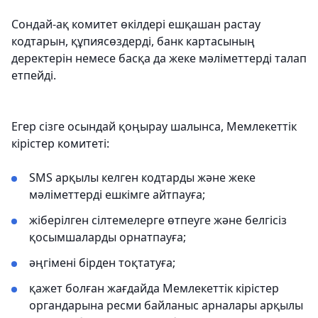
Сондай-ақ комитет өкілдері ешқашан растау
кодтарын, құпиясөздерді, банк картасының
деректерін немесе басқа да жеке мәліметтерді талап
етпейді.
Егер сізге осындай қоңырау шалынса, Мемлекеттік
кірістер комитеті:
SMS арқылы келген кодтарды және жеке
мәліметтерді ешкімге айтпауға;
жіберілген сілтемелерге өтпеуге және белгісіз
қосымшаларды орнатпауға;
әңгімені бірден тоқтатуға;
қажет болған жағдайда Мемлекеттік кірістер
органдарына ресми байланыс арналары арқылы