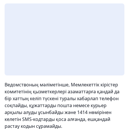
Ведомствоның мәліметінше, Мемлекеттік кірістер
комитетінің қызметкерлері азаматтарға қандай да
бір хаттың келіп түскені туралы хабарлап телефон
соқпайды, құжаттарды пошта немесе курьер
арқылы алуды ұсынбайды және 1414 нөмірінен
келетін SMS-кодтарды қоса алғанда, ешқандай
растау кодын сұрамайды.