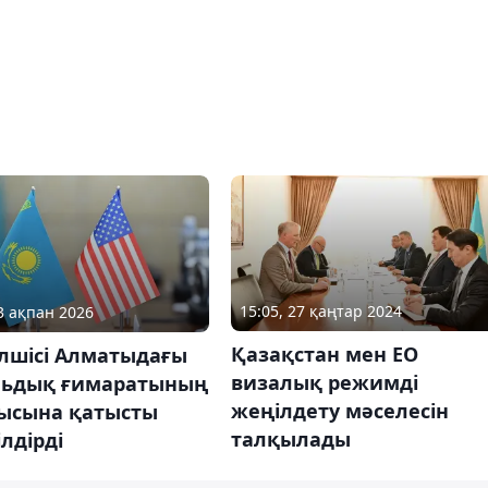
15:05, 27 қаңтар 2024
13 ақпан 2026
Қазақстан мен ЕО
лшісі Алматыдағы
визалық режимді
льдық ғимаратының
жеңілдету мәселесін
ысына қатысты
талқылады
ілдірді