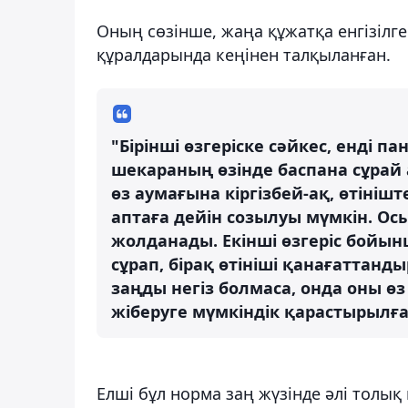
Оның сөзінше, жаңа құжатқа енгізілге
құралдарында кеңінен талқыланған.
"Бірінші өзгеріске сәйкес, енді 
шекараның өзінде баспана сұрай
өз аумағына кіргізбей-ақ, өтініш
аптаға дейін созылуы мүмкін. Осы
жолданады. Екінші өзгеріс бойын
сұрап, бірақ өтініші қанағатта
заңды негіз болмаса, онда оны өз
жіберуге мүмкіндік қарастырылған
Елші бұл норма заң жүзінде әлі толық