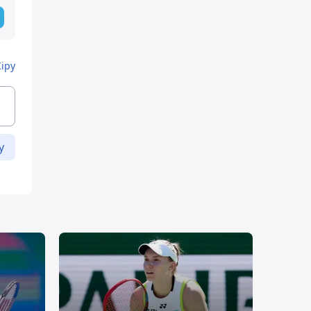
Кіру
у