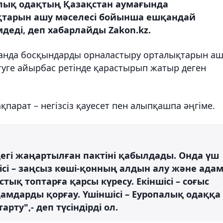
лық одақтың Қазақстан аумағында
қтарын ашу мәселесі бойынша ешқандай
мдеді, деп хабарлайды Zakon.kz.
танда босқындарды орналастыру орталықтарын аш
туге айырбас ретінде қарастырып жатыр деген
парат – негізсіз қауесет пен алыпқашпа әңгіме.
егі жаңартылған пактіні қабылдады. Онда үш
ншісі – заңсыз көші-қонның алдын алу және ада
қ топтарға қарсы күресу. Екіншісі – соғыс
амдарды қорғау. Үшіншісі – Еуропалық одаққа
рту",- деп түсіндірді ол.