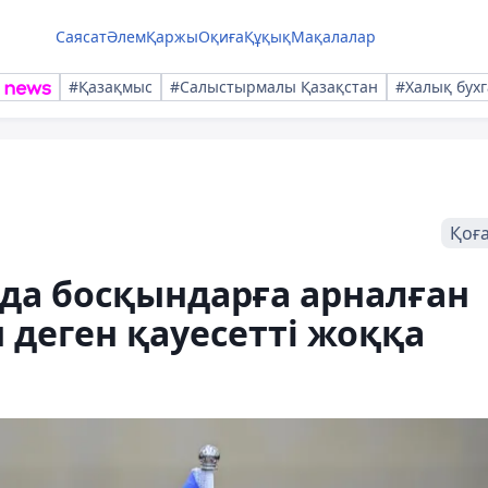
Саясат
Әлем
Қаржы
Оқиға
Құқық
Мақалалар
#Қазақмыс
#Салыстырмалы Қазақстан
#Халық бухг
Қоғ
нда босқындарға арналған
деген қауесетті жоққа