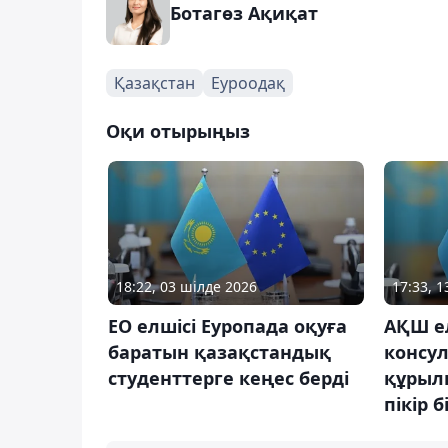
Ботагөз Ақиқат
Қазақстан
Еуроодақ
Оқи отырыңыз
18:22, 03 шілде 2026
17:33, 
ЕО елшісі Еуропада оқуға
АҚШ е
баратын қазақстандық
консу
студенттерге кеңес берді
құрыл
пікір б