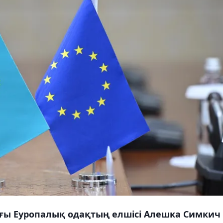
ағы Еуропалық одақтың елшісі Алешка Симкич