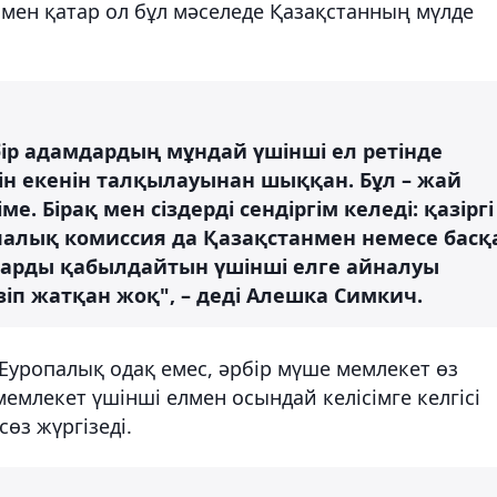
ен қатар ол бұл мәселеде Қазақстанның мүлде
ір адамдардың мұндай үшінші ел ретінде
н екенін талқылауынан шыққан. Бұл – жай
. Бірақ мен сіздерді сендіргім келеді: қазіргі
опалық комиссия да Қазақстанмен немесе басқ
дарды қабылдайтын үшінші елге айналуы
зіп жатқан жоқ", – деді Алешка Симкич.
Еуропалық одақ емес, әрбір мүше мемлекет өз
мемлекет үшінші елмен осындай келісімге келгісі
сөз жүргізеді.