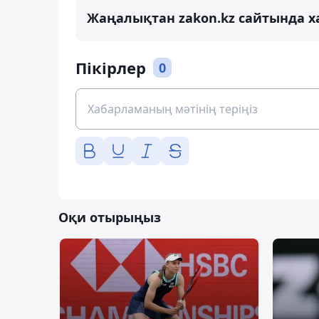
Жаңалықтан zakon.kz сайтында х
Пікірлер
0
Оқи отырыңыз