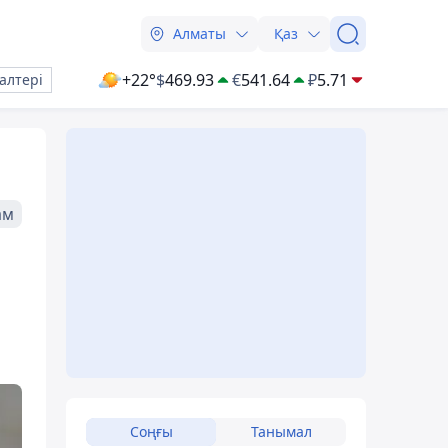
Алматы
Қаз
+22°
$
469.93
€
541.64
₽
5.71
алтері
ам
Соңғы
Танымал