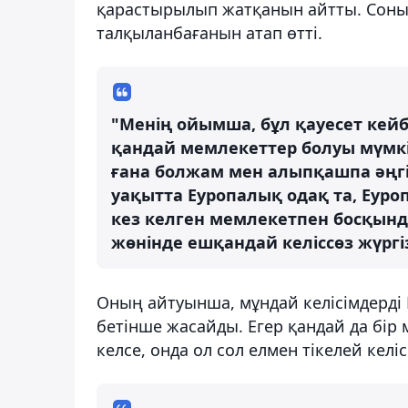
қарастырылып жатқанын айтты. Соным
талқыланбағанын атап өтті.
"Менің ойымша, бұл қауесет кейб
қандай мемлекеттер болуы мүмкі
ғана болжам мен алыпқашпа әңгіме
уақытта Еуропалық одақ та, Еур
кез келген мемлекетпен босқын
жөнінде ешқандай келіссөз жүргі
Оның айтуынша, мұндай келісімдерді 
бетінше жасайды. Егер қандай да бір 
келсе, онда ол сол елмен тікелей келіс