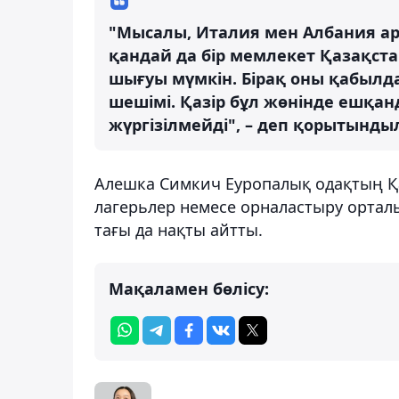
"Мысалы, Италия мен Албания ар
қандай да бір мемлекет Қазақст
шығуы мүмкін. Бірақ оны қабылда
шешімі. Қазір бұл жөнінде ешқан
жүргізілмейді", – деп қорытынды
Алешка Симкич Еуропалық одақтың Қ
лагерьлер немесе орналастыру ортал
тағы да нақты айтты.
Мақаламен бөлісу: