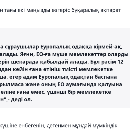
н тағы екі маңызды өзгеріс бұқаралық ақпарат
пана сұраушылар Еуропалық одаққа кірмей-ақ,
 алады. Яғни, ЕО-ға мүше мемлекеттер оларды
терін шекарада қабылдай алады. Бұл рәсім 12
дан кейін ғана өтініш тиісті мемлекетке
ша, егер адам Еуропалық одақтан баспана
ндырылмаса және оның ЕО аумағында қалуына
 еліне ғана емес, үшінші бір мемлекетке
",- деді ол.
 күшіне енбегенін, дегенмен мұндай мүмкіндік