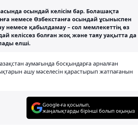
асында осындай келісім бар. Болашақта
анға немесе Өзбекстанға осындай ұсыныспен
у немесе қабылдамау – сол мемлекеттің өз
дай келіссөз болған жоқ және таяу уақытта да
лады елші.
азақстан аумағында босқындарға арналған
ықтарын ашу мәселесін қарастырып жатпағанын
Google-ға қосылып,
жаңалықтарды бірінші болып оқыңыз