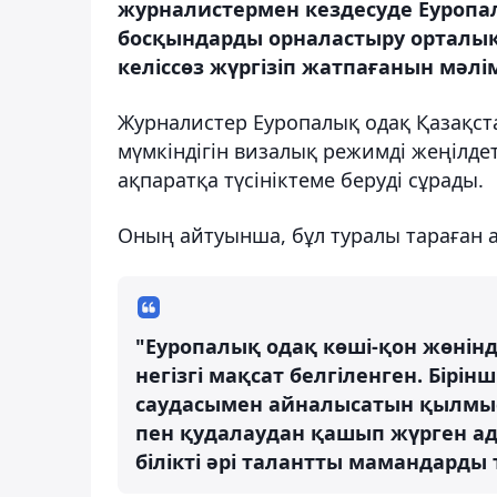
журналистермен кездесуде Еуропа
босқындарды орналастыру орталы
келіссөз жүргізіп жатпағанын мәлі
Журналистер Еуропалық одақ Қазақс
мүмкіндігін визалық режимді жеңілде
ақпаратқа түсініктеме беруді сұрады.
Оның айтуынша, бұл туралы тараған ақ
"Еуропалық одақ көші-қон жөнінд
негізгі мақсат белгіленген. Бірі
саудасымен айналысатын қылмысты
пен қудалаудан қашып жүрген ад
білікті әрі талантты мамандарды та