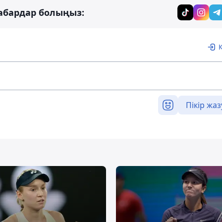
абардар болыңыз:
Пікір жаз