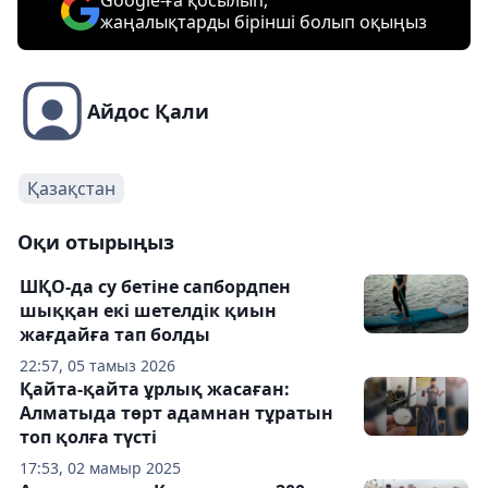
Google-ға қосылып,
жаңалықтарды бірінші болып оқыңыз
Айдос Қали
Қазақстан
Оқи отырыңыз
ШҚО-да су бетіне сапбордпен
шыққан екі шетелдік қиын
жағдайға тап болды
22:57, 05 тамыз 2026
Қайта-қайта ұрлық жасаған:
Алматыда төрт адамнан тұратын
топ қолға түсті
17:53, 02 мамыр 2025