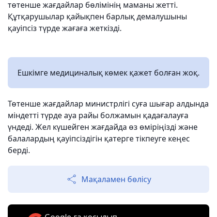
төтенше жағдайлар бөлімінің маманы жетті.
Құтқарушылар қайықпен барлық демалушыны
қауіпсіз түрде жағаға жеткізді.
Ешкімге медициналық көмек қажет болған жоқ.
Төтенше жағдайлар министрлігі суға шығар алдында
міндетті түрде ауа райы болжамын қадағалауға
үндеді. Жел күшейген жағдайда өз өміріңізді және
балалардың қауіпсіздігін қатерге тікпеуге кеңес
берді.
Мақаламен бөлісу