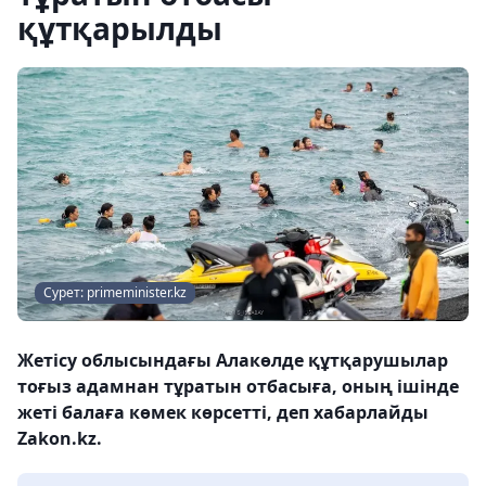
құтқарылды
Сурет: primeminister.kz
Жетісу облысындағы Алакөлде құтқарушылар
тоғыз адамнан тұратын отбасыға, оның ішінде
жеті балаға көмек көрсетті, деп хабарлайды
Zakon.kz.