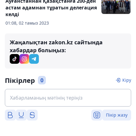
Ауғанстаннан Қазақстанға 200-ден
астам адамнан тұратын делегация
келді
01:08, 02 тамыз 2023
Жаңалықтан zakon.kz сайтында
хабардар болыңыз:
Пікірлер
0
Кіру
Пікір жазу