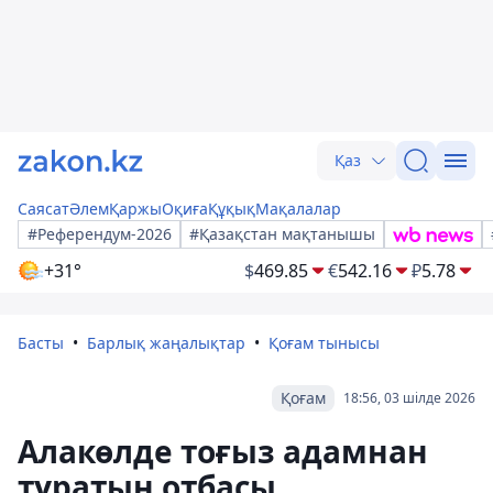
Қаз
Саясат
Әлем
Қаржы
Оқиға
Құқық
Мақалалар
#Референдум-2026
#Қазақстан мақтанышы
+31°
$
469.85
€
542.16
₽
5.78
Басты
Барлық жаңалықтар
Қоғам тынысы
Қоғам
18:56, 03 шілде 2026
Алакөлде тоғыз адамнан
тұратын отбасы