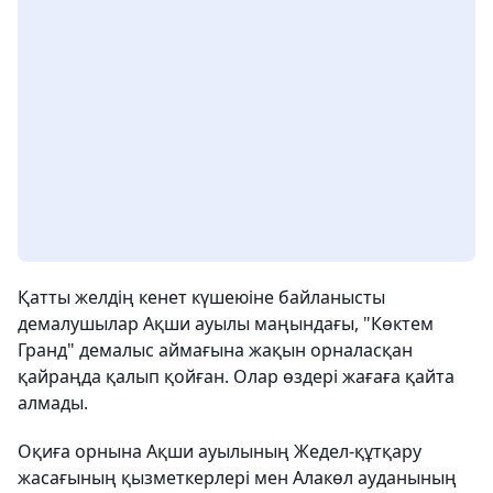
Қатты желдің кенет күшеюіне байланысты
демалушылар Ақши ауылы маңындағы, "Көктем
Гранд" демалыс аймағына жақын орналасқан
қайраңда қалып қойған. Олар өздері жағаға қайта
алмады.
Оқиға орнына Ақши ауылының Жедел-құтқару
жасағының қызметкерлері мен Алакөл ауданының