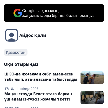
Google-ға қосылып,
жаңалықтарды бірінші болып оқыңыз
Айдос Қали
Қазақстан
Оқи отырыңыз
ШҚО-да жоғалған сәби аман-есен
табылып, ата-анасына табысталды
17:18, 11 шілде 2026
Маңғыстауда Бекет атаға барған
үш адам із-түзсіз жоғалып кетті