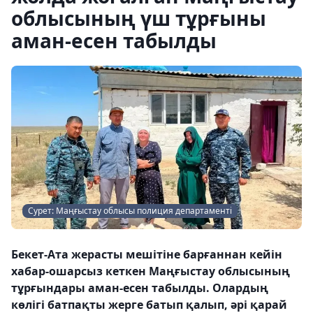
облысының үш тұрғыны
аман-есен табылды
Сурет: Маңғыстау облысы полиция департаменті
Бекет-Ата жерасты мешітіне барғаннан кейін
хабар-ошарсыз кеткен Маңғыстау облысының
тұрғындары аман-есен табылды. Олардың
көлігі батпақты жерге батып қалып, әрі қарай