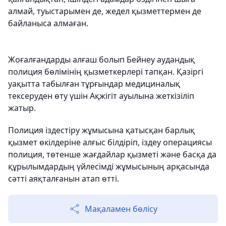
алмай, туыстарымен де, жедел қызметтермен де
байланыса алмаған.
Жоғалғандарды алғаш болып Бейнеу аудандық
полиция бөлімінің қызметкерлері тапқан. Қазіргі
уақытта табылған тұрғындар медициналық
тексеруден өту үшін Ақжігіт ауылына жеткізіліп
жатыр.
Полиция іздестіру жұмысына қатысқан барлық
қызмет өкілдеріне алғыс білдіріп, іздеу операциясы
полиция, төтенше жағдайлар қызметі және басқа да
құрылымдардың үйлесімді жұмысының арқасында
сәтті аяқталғанын атап өтті.
Мақаламен бөлісу