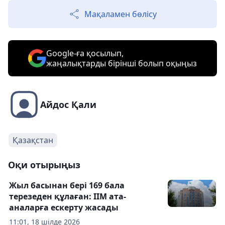
Мақаламен бөлісу
Google-ға қосылып,
жаңалықтарды бірінші болып оқыңыз
Айдос Қали
Қазақстан
Оқи отырыңыз
Жыл басынан бері 169 бала
терезеден құлаған: ІІМ ата-
аналарға ескерту жасады
11:01, 18 шілде 2026