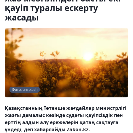
қауіп туралы ескерту
жасады
Фото: unsplash
Қазақстанның Төтенше жағдайлар министрлігі
жазғы демалыс кезінде судағы қауіпсіздік пен
өрттің алдын алу ережелерін қатаң сақтауға
үндеді, деп хабарлайды Zakon.kz.