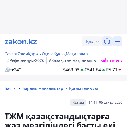
Қаз
Саясат
Әлем
Қаржы
Оқиға
Құқық
Мақалалар
#Референдум-2026
#Қазақстан мақтанышы
+24°
$
469.93
€
541.64
₽
5.71
Басты
Барлық жаңалықтар
Қоғам тынысы
Қоғам
14:41, 06 шілде 2026
ТЖМ қазақстандықтарға
жаз мезгіліндегі басты екі