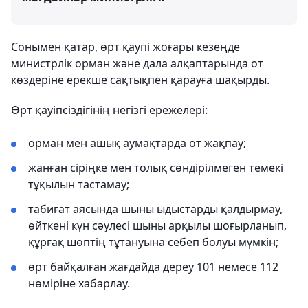
Сонымен қатар, өрт қаупі жоғары кезеңде
министрлік орман және дала алқаптарында от
көздеріне ерекше сақтықпен қарауға шақырды.
Өрт қауіпсіздігінің негізгі ережелері:
орман мен ашық аумақтарда от жақпау;
жанған сіріңке мен толық сөндірілмеген темекі
тұқылын тастамау;
табиғат аясында шыны ыдыстарды қалдырмау,
өйткені күн сәулесі шыны арқылы шоғырланып,
құрғақ шөптің тұтануына себеп болуы мүмкін;
өрт байқалған жағдайда дереу 101 немесе 112
нөміріне хабарлау.