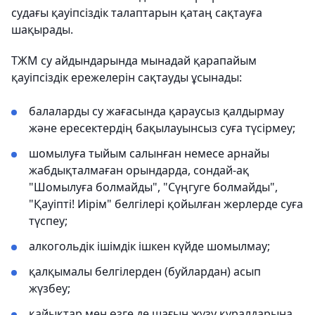
судағы қауіпсіздік талаптарын қатаң сақтауға
шақырады.
ТЖМ су айдындарында мынадай қарапайым
қауіпсіздік ережелерін сақтауды ұсынады:
балаларды су жағасында қараусыз қалдырмау
және ересектердің бақылауынсыз суға түсірмеу;
шомылуға тыйым салынған немесе арнайы
жабдықталмаған орындарда, сондай-ақ
"Шомылуға болмайды", "Сүңгуге болмайды",
"Қауіпті! Иірім" белгілері қойылған жерлерде суға
түспеу;
алкогольдік ішімдік ішкен күйде шомылмау;
қалқымалы белгілерден (буйлардан) асып
жүзбеу;
қайықтар мен өзге де шағын жүзу құралдарына