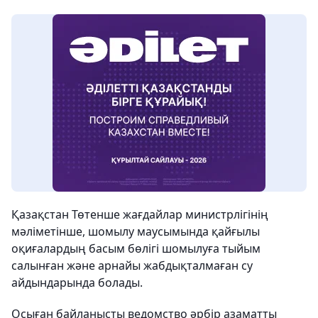
Қазақстан Төтенше жағдайлар министрлігінің
мәліметінше, шомылу маусымында қайғылы
оқиғалардың басым бөлігі шомылуға тыйым
салынған және арнайы жабдықталмаған су
айдындарында болады.
Осыған байланысты ведомство әрбір азаматты