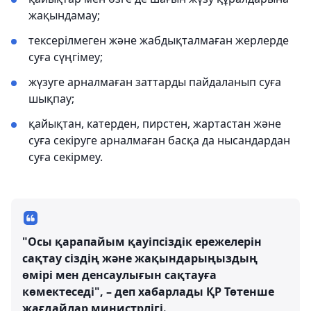
жақындамау;
тексерілмеген және жабдықталмаған жерлерде
суға сүңгімеу;
жүзуге арналмаған заттарды пайдаланып суға
шықпау;
қайықтан, катерден, пирстен, жартастан және
суға секіруге арналмаған басқа да нысандардан
суға секірмеу.
"Осы қарапайым қауіпсіздік ережелерін
сақтау сіздің және жақындарыңыздың
өмірі мен денсаулығын сақтауға
көмектеседі", – деп хабарлады ҚР Төтенше
жағдайлар министрлігі.