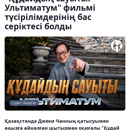
Ультиматум" фильмі
түсірілімдерінің бас
серіктесі болды
Сурет: Kaspi.kz
Қазақстанда Джеки Чанның қатысуымен
аңызға айналған шытырман оқиғалы "Құдай