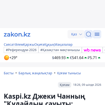
Қаз
Саясат
Әлем
Қаржы
Оқиға
Құқық
Мақалалар
#Референдум-2026
#Қазақстан мақтанышы
+29°
$
469.93
€
541.64
₽
5.71
Басты
Барлық жаңалықтар
Қоғам тынысы
Қоғам
18:26, 09 шілде 2026
Kaspi.kz Джеки Чанның
"Құдайдың сауыты: