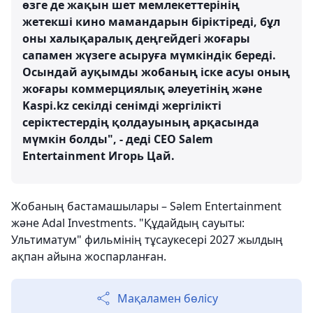
өзге де жақын шет мемлекеттерінің
жетекші кино мамандарын біріктіреді, бұл
оны халықаралық деңгейдегі жоғары
сапамен жүзеге асыруға мүмкіндік береді.
Осындай ауқымды жобаның іске асуы оның
жоғары коммерциялық әлеуетінің және
Kaspi.kz секілді сенімді жергілікті
серіктестердің қолдауының арқасында
мүмкін болды", - деді CEO Salem
Entertainment Игорь Цай.
Жобаның бастамашылары – Sәlem Entertainment
және Adal Investments. "Құдайдың сауыты:
Ультиматум" фильмінің тұсаукесері 2027 жылдың
ақпан айына жоспарланған.
Мақаламен бөлісу