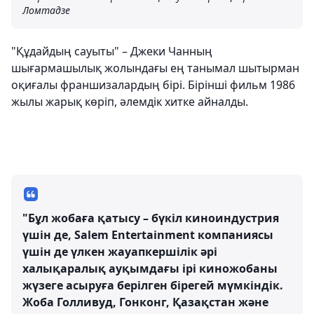
Ломтадзе
"Құдайдың сауыты" – Джеки Чанның
шығармашылық жолындағы ең танымал шытырман
оқиғалы франшизалардың бірі. Бірінші фильм 1986
жылы жарық көріп, әлемдік хитке айналды.
"Бұл жобаға қатысу – бүкіл киноиндустрия
үшін де, Salem Entertainment компаниясы
үшін де үлкен жауапкершілік әрі
халықаралық ауқымдағы ірі киножобаны
жүзеге асыруға берілген бірегей мүмкіндік.
Жоба Голливуд, Гонконг, Қазақстан және