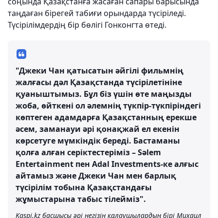
соңында Қазақстанға жасаған сапары барысында
таңдаған бірегей табиғи орындарда түсіріледі.
Түсірілімдердің бір бөлігі Гонконгта өтеді.
"Джеки Чан қатысатын әйгілі фильмнің
жалғасы дәл Қазақстанда түсірілетініне
қуаныштымыз. Бұл біз үшін өте маңызды
жоба, өйткені ол әлемнің түкпір-түкпіріндегі
көптеген адамдарға Қазақстанның ерекше
әсем, заманауи әрі қонақжай ел екенін
көрсетуге мүмкіндік береді. Бастаманы
қолға алған серіктестеріміз – Sәlem
Entertainment пен Adal Investments-ке алғыс
айтамыз және Джеки Чан мен барлық
түсірілім тобына Қазақстандағы
жұмыстарына табыс тілейміз".
Kaspi.kz басшысы әрі негізін қалаушылардың бірі Михаил