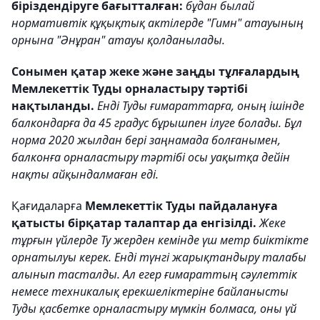
біріздендіруге бағытталған:
бұдан былай
нормативтік құқықтық актілерде "Гимн" атауының
орнына "Әнұран" атауы қолданылады.
Сонымен қатар жеке және заңды тұлғалардың
Мемлекеттік Туды орналастыру тәртібі
нақтыланды.
Енді Туды ғимараттарға, оның ішінде
балкондарға да 45 градус бұрышпен ілуге болады. Бұл
норма 2020 жылдан бері заңнамада болғанымен,
балконға орналастыру тәртібі осы уақытқа дейін
нақты айқындалмаған еді.
Қағидаларға
Мемлекеттік Туды пайдалануға
қатысты бірқатар талаптар да енгізілді.
Жеке
тұрғын үйлерде Ту жерден кемінде үш метр биіктікте
орнатылуы керек. Енді түнгі жарықтандыру талабы
алынып тасталды. Ал егер ғимараттың сәулеттік
немесе техникалық ерекшеліктеріне байланысты
Туды қасбетке орналастыру мүмкін болмаса, оны үй