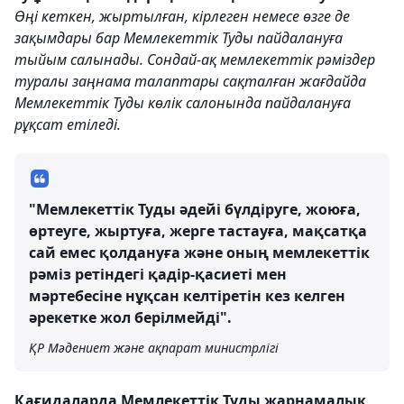
Өңі кеткен, жыртылған, кірлеген немесе өзге де
зақымдары бар Мемлекеттік Туды пайдалануға
тыйым салынады. Сондай-ақ мемлекеттік рәміздер
туралы заңнама талаптары сақталған жағдайда
Мемлекеттік Туды көлік салонында пайдалануға
рұқсат етіледі.
"Мемлекеттік Туды әдейі бүлдіруге, жоюға,
өртеуге, жыртуға, жерге тастауға, мақсатқа
сай емес қолдануға және оның мемлекеттік
рәміз ретіндегі қадір-қасиеті мен
мәртебесіне нұқсан келтіретін кез келген
әрекетке жол берілмейді".
ҚР Мәдениет және ақпарат министрлігі
Қағидаларда Мемлекеттік Туды жарнамалық