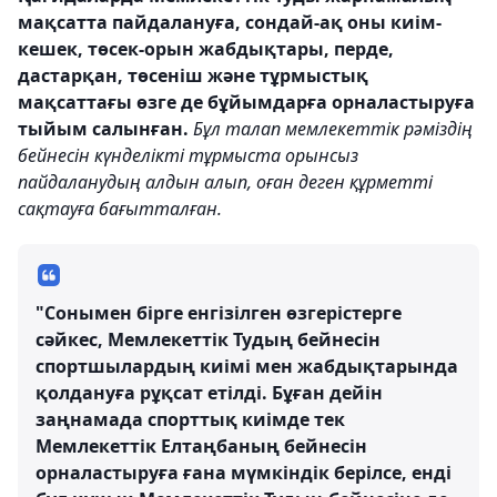
мақсатта пайдалануға, сондай-ақ оны киім-
кешек, төсек-орын жабдықтары, перде,
дастарқан, төсеніш және тұрмыстық
мақсаттағы өзге де бұйымдарға орналастыруға
тыйым салынған.
Бұл талап мемлекеттік рәміздің
бейнесін күнделікті тұрмыста орынсыз
пайдаланудың алдын алып, оған деген құрметті
сақтауға бағытталған.
"Сонымен бірге енгізілген өзгерістерге
сәйкес, Мемлекеттік Тудың бейнесін
спортшылардың киімі мен жабдықтарында
қолдануға рұқсат етілді. Бұған дейін
заңнамада спорттық киімде тек
Мемлекеттік Елтаңбаның бейнесін
орналастыруға ғана мүмкіндік берілсе, енді