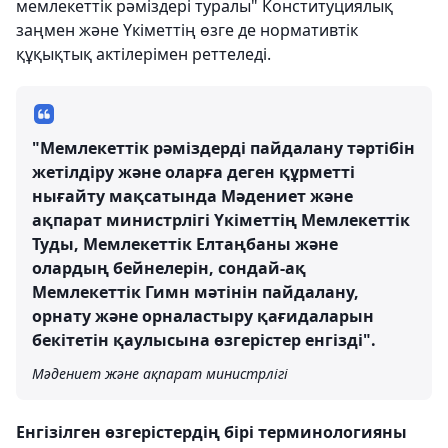
мемлекеттік рәміздері туралы" Конституциялық
заңмен және Үкіметтің өзге де нормативтік
құқықтық актілерімен реттеледі.
"Мемлекеттік рәміздерді пайдалану тәртібін
жетілдіру және оларға деген құрметті
нығайту мақсатында Мәдениет және
ақпарат министрлігі Үкіметтің Мемлекеттік
Туды, Мемлекеттік Елтаңбаны және
олардың бейнелерін, сондай-ақ
Мемлекеттік Гимн мәтінін пайдалану,
орнату және орналастыру қағидаларын
бекітетін қаулысына өзгерістер енгізді".
Мәдениет және ақпарат министрлігі
Енгізілген өзгерістердің бірі терминологияны