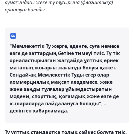
аумағындағы жеке ту тұғырына (флагштокқа)
орнатуға болады.
"Мемлекеттік Ту жерге, еденге, суға немесе
өзге де заттардың бетіне тимеуі тиіс. Ту тік
орналастырылған жағдайда ұлттық өрнек
матаның жоғарғы жағында болуы қажет.
Сондай-ақ Мемлекеттік Туды егер олар
коммерциялық мақсат көздемесе, жеке
және заңды тұлғалар ұйымдастыратын
мәдени, спорттық, қоғамдық және өзге де
іс-шараларда пайдалануға болады", –
делінген хабарламада.
Ту ұлттық стандартқа толық сәйкес болуға тиіс.