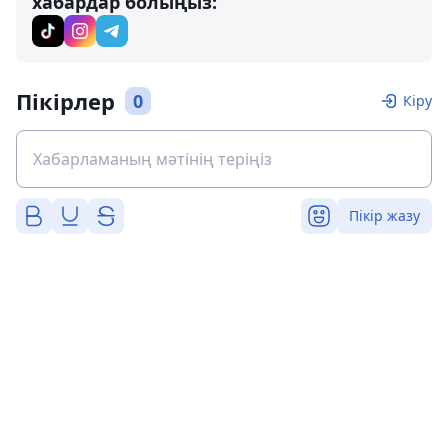
хабардар болыңыз:
Пікірлер
0
Кіру
Пікір жазу