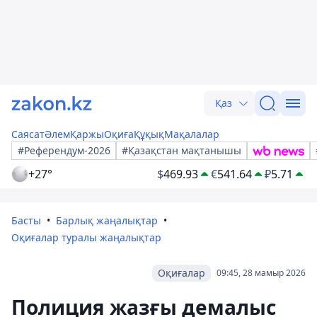
Қаз
Саясат
Әлем
Қаржы
Оқиға
Құқық
Мақалалар
#Референдум-2026
#Қазақстан мақтанышы
+27°
$
469.93
€
541.64
₽
5.71
Басты
Барлық жаңалықтар
Оқиғалар туралы жаңалықтар
Оқиғалар
09:45, 28 мамыр 2026
Полиция жазғы демалыс