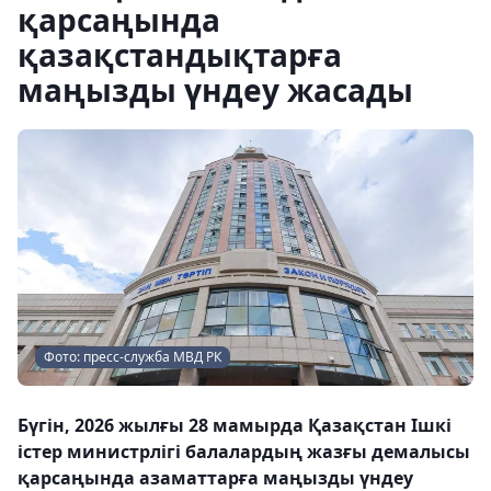
қарсаңында
қазақстандықтарға
маңызды үндеу жасады
Фото: пресс-служба МВД РК
Бүгін, 2026 жылғы 28 мамырда Қазақстан Ішкі
істер министрлігі балалардың жазғы демалысы
қарсаңында азаматтарға маңызды үндеу