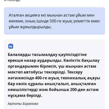
Аталған акцияға екі мыңнан астам ұйым мен
мекеме, оның ішінде 500-ге жуық үкіметтік емес
ұйым жұмылдырылды.
Балаларды тасымалдау қауіпсіздігіне
ерекше назар аударылды. Көліктік бақылау
органдарымен бірлесіп, үш мыңнан астам
мектеп автобусы тексерілді. Тексеру
нәтижесінде 400-ге жуық техникалық ақауы
бар көлік құралы анықталып, анықталған
кемшіліктерді жою бойынша 200-ден астам
нұсқама берілді.
Ақтоты Боранова