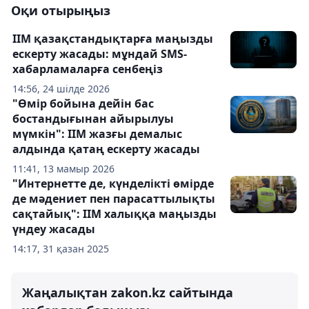
Оқи отырыңыз
ІІМ қазақстандықтарға маңызды
ескерту жасады: мұндай SMS-
хабарламаларға сенбеңіз
14:56, 24 шілде 2026
"Өмір бойына дейін бас
бостандығынан айырылуы
мүмкін": ІІМ жазғы демалыс
алдында қатаң ескерту жасады
11:41, 13 мамыр 2026
"Интернетте де, күнделікті өмірде
де мәдениет пен парасаттылықты
сақтайық": ІІМ халыққа маңызды
үндеу жасады
14:17, 31 қазан 2025
Жаңалықтан zakon.kz сайтында