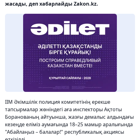
жасады, деп хабарлайды Zakon.kz.
ІІМ Әкімшілік полиция комитетінің ерекше
тапсырмалар жөніндегі аға инспекторы Ақтоты
Боранованың айтуынша, жазғы демалыс алдындағы
кезеңде еліміз аумағында 18–25 мамыр аралығында
"Абайлаңыз – балалар!" республикалық акциясы
өткізілді.