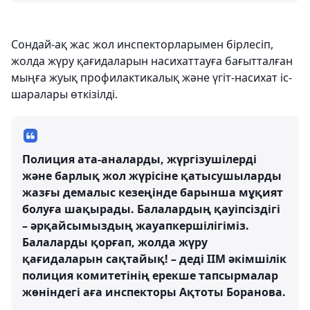
Сондай-ақ жас жол инспекторларымен бірлесіп,
жолда жүру қағидаларын насихаттауға бағытталған
мыңға жуық профилактикалық және үгіт-насихат іс-
шаралары өткізілді.
Полиция ата-аналарды, жүргізушілерді
және барлық жол жүрісіне қатысушыларды
жазғы демалыс кезеңінде барынша мұқият
болуға шақырады. Балалардың қауіпсіздігі
– әрқайсымыздың жауапкершілігіміз.
Балаларды қорғап, жолда жүру
қағидаларын сақтайық! – деді ІІМ әкімшілік
полиция комитетінің ерекше тапсырмалар
жөніндегі аға инспекторы Ақтоты Боранова.