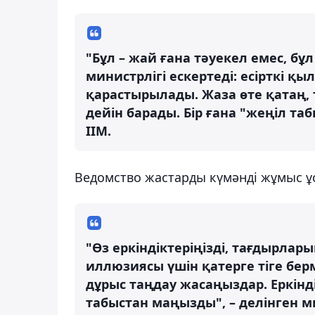
"Бұл – жай ғана тәуекел емес, бұ
министрлігі ескертеді: есірткі қ
қарастырылады. Жаза өте қатаң, 
дейін барады. Бір ғана "жеңіл таб
ІІМ.
Ведомство жастарды күмәнді жұмыс ұ
"Өз еркіндіктеріңізді, тағдырлар
иллюзиясы үшін қатерге тіге берме
дұрыс таңдау жасаңыздар. Еркінд
табыстан маңызды", – делінген м