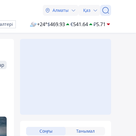
Алматы
Қаз
+24°
$
469.93
€
541.64
₽
5.71
алтері
ар
Соңғы
Танымал