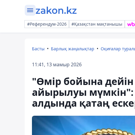
#Референдум-2026
#Қазақстан мақтанышы
Басты
Барлық жаңалықтар
Оқиғалар тура
11:41, 13 мамыр 2026
"Өмір бойына дейін
айырылуы мүмкін":
алдында қатаң еск