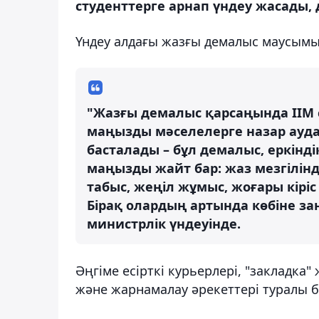
студенттерге арнап үндеу жасады, 
Үндеу алдағы жазғы демалыс маусым
"Жазғы демалыс қарсаңында ІІМ сі
маңызды мәселелерге назар ауд
басталады – бұл демалыс, еркінд
маңызды жайт бар: жаз мезгілінд
табыс, жеңіл жұмыс, жоғары кірі
Бірақ олардың артында көбіне за
министрлік үндеуінде.
Әңгіме есірткі курьерлері, "закладка
және жарнамалау әрекеттері туралы 