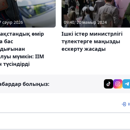
7 сәуір 2026
09:40, 20 мамыр 2024
зақстандық өмір
Ішкі істер министрлігі
а бас
түлектерге маңызды
ндығынан
ескерту жасады
луы мүмкін: ІІМ
н түсіндірді
абардар болыңыз: