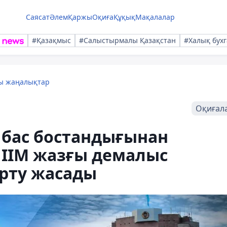
Саясат
Әлем
Қаржы
Оқиға
Құқық
Мақалалар
#Қазақмыс
#Салыстырмалы Қазақстан
#Халық бухг
лы жаңалықтар
Оқиғал
 бас бостандығынан
 ІІМ жазғы демалыс
ерту жасады