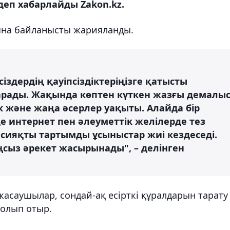
деп хабарлайды Zakon.kz.
ына байланысты жарияланды.
здердің қауіпсіздіктеріңізге қатысты
арады. Жақында көптен күткен жазғы демалы
ік және жаңа әсерлер уақыты. Алайда бір
е интернет пен әлеуметтік желілерде тез
с сияқты тартымды ұсыныстар жиі кездеседі.
ңсыз әрекет жасырынады", – делінген
" жасаушылар, сондай-ақ есірткі құралдарын тарату
болып отыр.