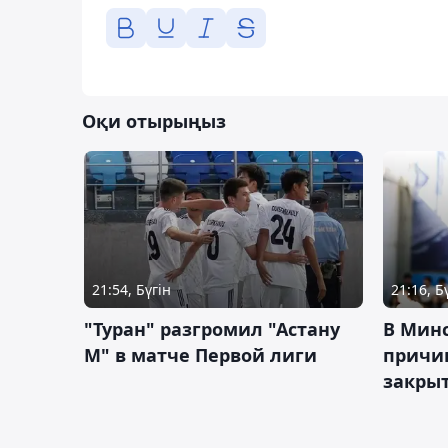
Оқи отырыңыз
21:54, Бүгін
21:16, Б
"Туран" разгромил "Астану
В Мин
М" в матче Первой лиги
причи
закрыт