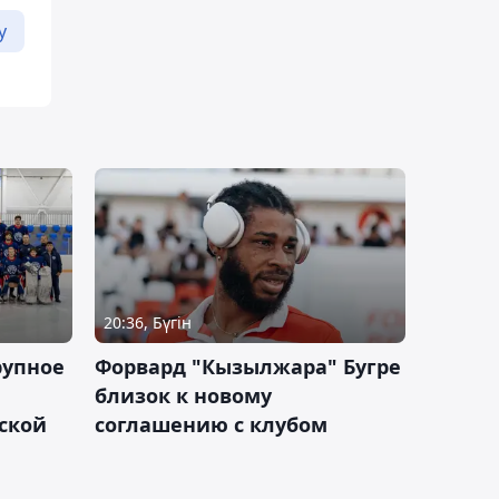
у
20:36, Бүгін
рупное
Форвард "Кызылжара" Бугре
близок к новому
ской
соглашению с клубом