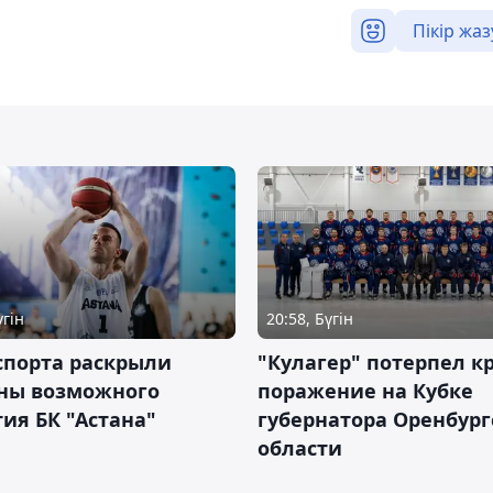
Пікір жаз
үгін
20:58, Бүгін
спорта раскрыли
"Кулагер" потерпел к
ны возможного
поражение на Кубке
ия БК "Астана"
губернатора Оренбург
области