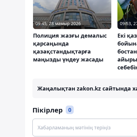
09:45, 28 мамыр 2026
09:53, 2
Полиция жазғы демалыс
Екі қа
қарсаңында
бойын
қазақстандықтарға
боста
маңызды үндеу жасады
айыры
себебі
Жаңалықтан zakon.kz сайтында х
Пікірлер
0