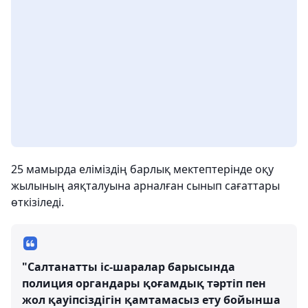
25 мамырда еліміздің барлық мектептерінде оқу
жылының аяқталуына арналған сынып сағаттары
өткізіледі.
"Салтанатты іс-шаралар барысында
полиция органдары қоғамдық тәртіп пен
жол қауіпсіздігін қамтамасыз ету бойынша