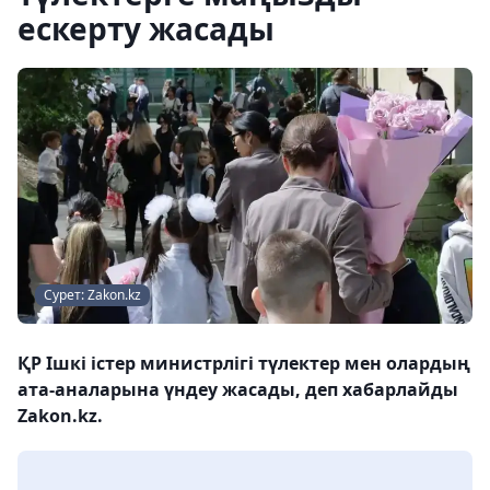
ескерту жасады
Сурет: Zakon.kz
ҚР Ішкі істер министрлігі түлектер мен олардың
ата-аналарына үндеу жасады, деп хабарлайды
Zakon.kz.