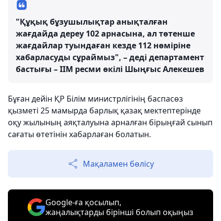
"Құқық бұзушылықтар анықталған
жағдайда дереу 102 арнасына, ал төтенше
жағдайлар туындаған кезде 112 нөміріне
хабарласуды сұраймыз", – деді департамент
бастығы – ІІМ ресми өкілі Шыңғыс Алекешев
Бұған дейін ҚР Білім министрлігінің баспасөз
қызметі 25 мамырда барлық қазақ мектептерінде
оқу жылының аяқталуына арналған бірыңғай сынып
сағаты өтетінін хабарлаған болатын.
Мақаламен бөлісу
Google-ға қосылып,
жаңалықтарды бірінші болып оқыңыз