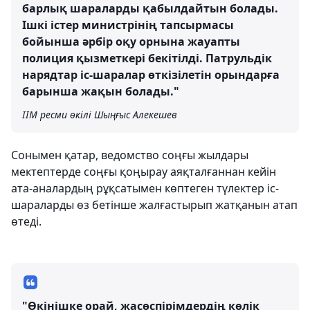
барлық шараларды қабылдайтын болады.
Ішкі істер министрінің тапсырмасы
бойынша әрбір оқу орнына жауапты
полиция қызметкері бекітілді. Патрульдік
нарядтар іс-шаралар өткізілетін орындарға
барынша жақын болады."
ІІМ ресми өкілі Шыңғыс Алекешев
Сонымен қатар, ведомство соңғы жылдары
мектептерде соңғы қоңырау аяқталғаннан кейін
ата-аналардың рұқсатымен көптеген түлектер іс-
шараларды өз бетінше жалғастырып жатқанын атап
өтеді.
"Өкінішке орай, жасөспірімдердің көлік