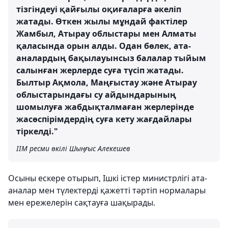
тізгіндеуі қайғылы оқиғаларға әкеліп
жатады. Өткен жылы мұндай фактілер
Жамбыл, Атырау облыстары мен Алматы
қаласында орын алды. Одан бөлек, ата-
аналардың бақылауынсыз балалар тыйым
салынған жерлерде суға түсіп жатады.
Былтыр Ақмола, Маңғыстау және Атырау
облыстарындағы су айдындарының
шомылуға жабдықталмаған жерлерінде
жасөспірімдердің суға кету жағдайлары
тіркелді."
ІІМ ресми өкілі Шыңғыс Алекешев
Осыны ескере отырып, Ішкі істер министрлігі ата-
аналар мен түлектерді қажетті тәртіп нормалары
мен ережелерін сақтауға шақырады.