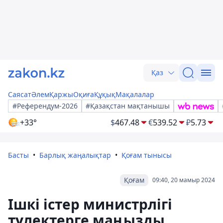
Қаз
Саясат
Әлем
Қаржы
Оқиға
Құқық
Мақалалар
#Референдум-2026
#Қазақстан мақтанышы
+33°
$
467.48
€
539.52
₽
5.73
Басты
Барлық жаңалықтар
Қоғам тынысы
Қоғам
09:40, 20 мамыр 2024
Ішкі істер министрлігі
түлектерге маңызды