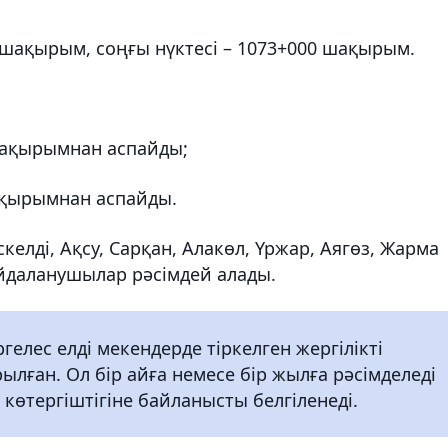
0 шақырым, соңғы нүктесі – 1073+000 шақырым.
 шақырымнан аспайды;
шақырымнан аспайды.
келді, Ақсу, Сарқан, Алакөл, Үржар, Аягөз, Жарма
айдаланушылар рәсімдей алады.
гелес елді мекендерде тіркелген жергілікті
ылған. Ол бір айға немесе бір жылға рәсімделеді
 көтергіштігіне байланысты белгіленеді.