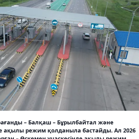
рағанды – Балқаш – Бұрылбайтал және
е ақылы режим қолданыла бастайды. Ал 2026
орған – Өскемен учаскесінде ақылы режим