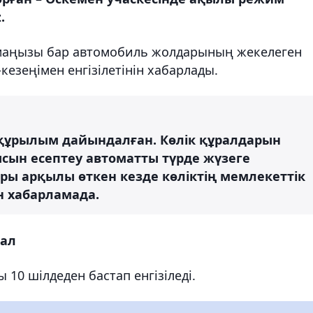
.
 маңызы бар автомобиль жолдарының жекелеген
езеңімен енгізілетінін хабарлады.
құрылым дайындалған. Көлік құралдарын
ысын есептеу автоматты түрде жүзеге
ры арқылы өткен кезде көліктің мемлекеттік
ен хабарламада.
тал
10 шілдеден бастап енгізіледі.