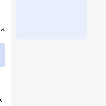
ды.
ы,