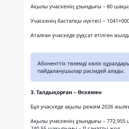
Ақылы учаскенің ұзындығы – 80 шақ
Учаскенің бастапқы нүктесі – 1041+0
Аталған учаскеде рұқсат етілген жыл
Абоненттік төлемді көлік құралдар
пайдаланушылар рәсімдей алады.
3. Талдықорған – Өскемен
Бұл учаскеде ақылы режим 2026 жылғы 
Ақылы учаскенің ұзындығы – 772,955 
740,55 шақырымы – II санатты жол.