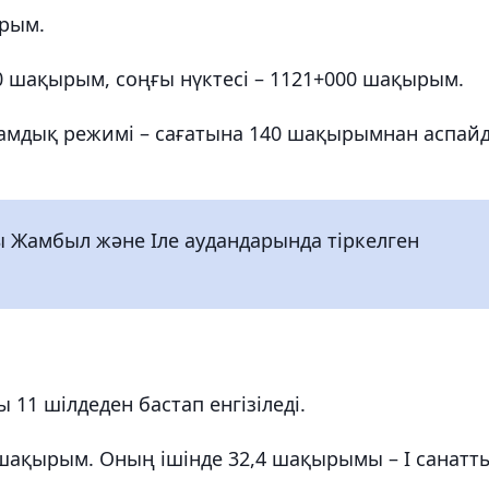
ырым.
00 шақырым, соңғы нүктесі – 1121+000 шақырым.
дамдық режимі – сағатына 140 шақырымнан аспай
ы Жамбыл және Іле аудандарында тіркелген
11 шілдеден бастап енгізіледі.
шақырым. Оның ішінде 32,4 шақырымы – I санатт