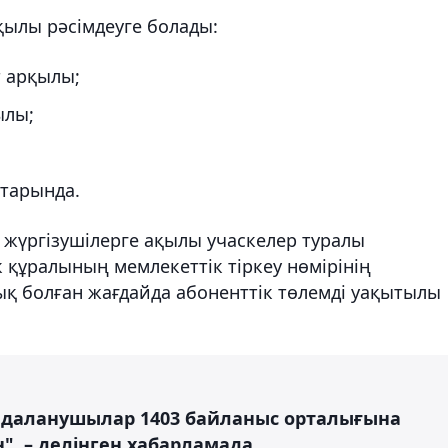
рқылы рәсімдеуге болады:
т арқылы;
ылы;
қтарында.
 жүргізушілерге ақылы учаскелер туралы
к құралының мемлекеттік тіркеу нөмірінің
қық болған жағдайда абоненттік төлемді уақытылы
даланушылар 1403 байланыс орталығына
", – делінген хабарламада.