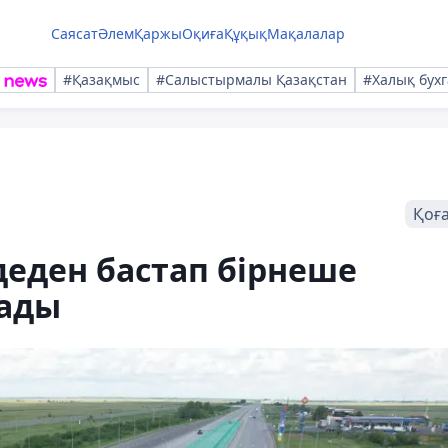
Саясат
Әлем
Қаржы
Оқиға
Құқық
Мақалалар
#Қазақмыс
#Салыстырмалы Қазақстан
#Халық бухг
Қоғ
деден бастап бірнеше
лады