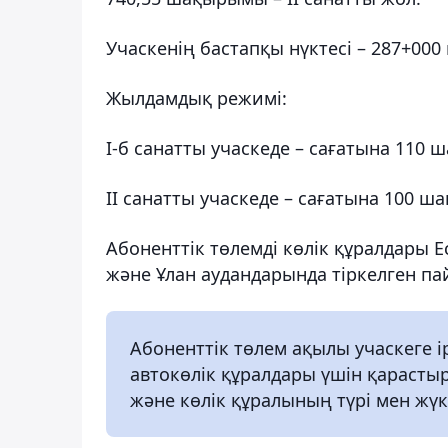
Учаскенің бастапқы нүктесі – 287+00
Жылдамдық режимі:
I-б санатты учаскеде – сағатына 110
II санатты учаскеде – сағатына 100 
Абоненттік төлемді көлік құралдары Ес
және Ұлан аудандарында тіркелген п
Абоненттік төлем ақылы учаскеге ір
автокөлік құралдары үшін қарастыр
және көлік құралының түрі мен жүк