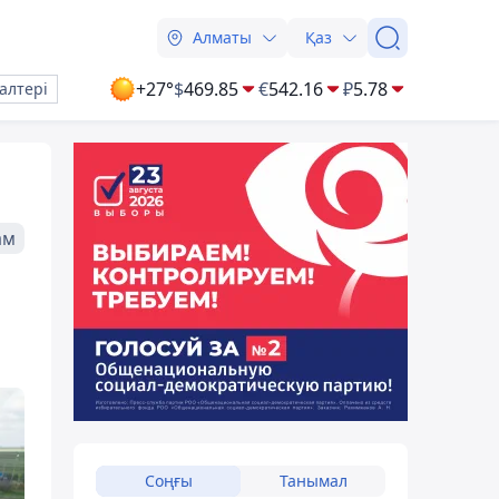
Алматы
Қаз
+27°
$
469.85
€
542.16
₽
5.78
алтері
ам
Соңғы
Танымал