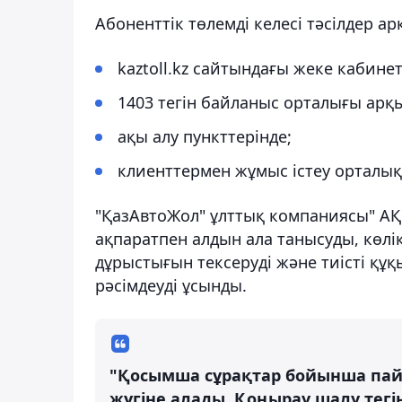
Абоненттік төлемді келесі тәсілдер а
kaztoll.kz сайтындағы жеке кабине
1403 тегін байланыс орталығы арқ
ақы алу пункттерінде;
клиенттермен жұмыс істеу орталы
"ҚазАвтоЖол" ұлттық компаниясы" АҚ
ақпаратпен алдын ала танысуды, көлі
дұрыстығын тексеруді және тиісті құ
рәсімдеуді ұсынды.
"Қосымша сұрақтар бойынша пай
жүгіне алады. Қоңырау шалу тегін