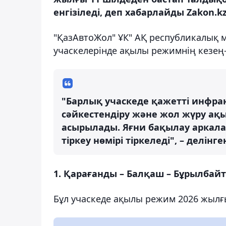
енгізіледі, деп хабарлайды Zakon.kz
"ҚазАвтоЖол" ҰК" АҚ республикалық
учаскелерінде ақылы режимнің кезең-к
"Барлық учаскеде қажетті инфра
сәйкестендіру және жол жүру ақ
асырылады. Яғни бақылау аркала
тіркеу нөмірі тіркеледі", – делінг
1. Қарағанды – Балқаш – Бұрылбай
Бұл учаскеде ақылы режим 2026 жылғы 