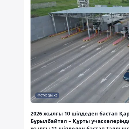
Фото: qaj.kz
2026 жылғы 10 шілдеден бастап Қа
Бұрылбайтал – Құрты учаскелерінд
жылғы 11 шілдеден бастап Талдық