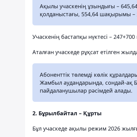
Ақылы учаскенің ұзындығы – 645,
қолданыстағы, 554,64 шақырымы – 
Учаскенің бастапқы нүктесі – 247+70
Аталған учаскеде рұқсат етілген жыл
Абоненттік төлемді көлік құралдар
Жамбыл аудандарында, сондай-ақ 
пайдаланушылар рәсімдей алады.
2. Бұрылбайтал – Құрты
Бұл учаскеде ақылы режим 2026 жылғы 