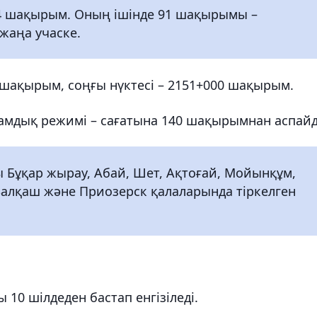
64 шақырым. Оның ішінде 91 шақырымы –
жаңа учаске.
0 шақырым, соңғы нүктесі – 2151+000 шақырым.
дамдық режимі – сағатына 140 шақырымнан аспай
ы Бұқар жырау, Абай, Шет, Ақтоғай, Мойынқұм,
Балқаш және Приозерск қалаларында тіркелген
10 шілдеден бастап енгізіледі.