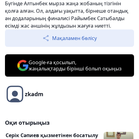
Бүгінде Алтынбек мырза жаңа жобаның тізгінін
қолға алған. Ол, алдағы уақытта, бірнеше отандық
ән додаларының финалисі Райымбек Сатыбалды
есімді жас әншінің жұлдызын жағуға ниетті.
Мақаламен бөлісу
Google-ға қосылып,
жаңалықтарды бірінші болып оқыңыз
zkadm
Оқи отырыңыз
Серік Сәпиев қызметінен босатылу