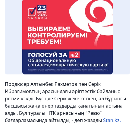
Продюсер Алтынбек Рахметов пен Серік
Ибрагимовтың арасындағы әріптестік байланыс
ресми үзілді. Бүгінде Серік жеке кеткен, ал бұрынғы
басшысы жаңа өнерпаздарды қанатының астына
алды. Бұл туралы НТК арнасының “Ревю”
бағдарламасында айтылды, - деп жазады
Stan.kz.