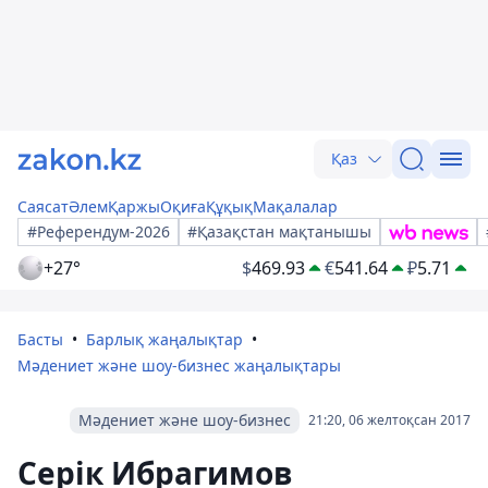
Қаз
Саясат
Әлем
Қаржы
Оқиға
Құқық
Мақалалар
#Референдум-2026
#Қазақстан мақтанышы
+27°
$
469.93
€
541.64
₽
5.71
Басты
Барлық жаңалықтар
Мәдениет және шоу-бизнес жаңалықтары
Мәдениет және шоу-бизнес
21:20, 06 желтоқсан 2017
Серік Ибрагимов