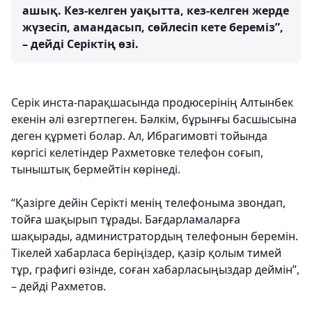
ашық. Кез-келген уақытта, кез-келген жерде
жүзесіп, амандасып, сөйлесіп кете береміз”,
– дейді Серіктің өзі.
Серік инста-парақшасында продюсерінің Алтынбек
екенін әлі өзгертпеген. Бәлкім, бұрынғы басшысына
деген құрметі болар. Ал, Ибрагимовті тойында
көргісі келетіндер Рахметовке телефон соғып,
тыныштық бермейтін көрінеді.
“Қазірге дейін Серікті менің телефоныма звондап,
тойға шақырып тұрады. Бағдарламаларға
шақырады, администратордың телефонын беремін.
Тікелей хабарласа беріңіздер, қазір қолым тимей
тұр, графигі өзінде, соған хабарласыңыздар деймін”,
– дейді Рахметов.