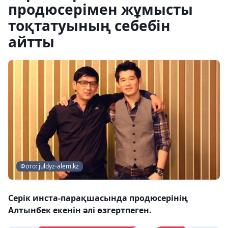
продюсерімен жұмысты
тоқтатуының себебін
айтты
Фото: juldyz-alem.kz
Серік инста-парақшасында продюсерінің
Алтынбек екенін әлі өзгертпеген.