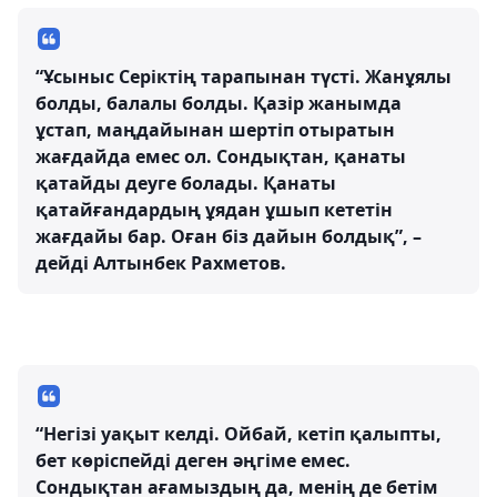
“Ұсыныс Серіктің тарапынан түсті. Жанұялы
болды, балалы болды. Қазір жанымда
ұстап, маңдайынан шертіп отыратын
жағдайда емес ол. Сондықтан, қанаты
қатайды деуге болады. Қанаты
қатайғандардың ұядан ұшып кететін
жағдайы бар. Оған біз дайын болдық”, –
дейді Алтынбек Рахметов.
“Негізі уақыт келді. Ойбай, кетіп қалыпты,
бет көріспейді деген әңгіме емес.
Сондықтан ағамыздың да, менің де бетім