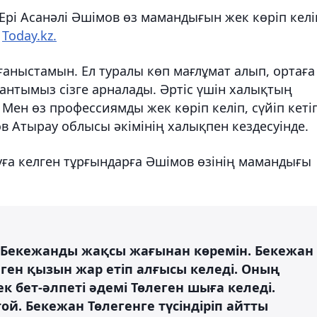
Ері Асанәлі Әшімов өз мамандығын жек көріп келі
ы
Today.kz.
лғаныстамын. Ел туралы көп мағлұмат алып, ортаға
антымыз сізге арналады. Әртіс үшін халықтың
 Мен өз профессиямды жек көріп келіп, сүйіп кеті
в Атырау облысы әкімінің халықпен кездесуінде.
уға келген тұрғындарға Әшімов өзінің мамандығы
Бекежанды жақсы жағынан көремін. Бекежан
сүйген қызын жар етіп алғысы келеді. Оның
 бет-әлпеті әдемі Төлеген шыға келеді.
ой. Бекежан Төлегенге түсіндіріп айтты