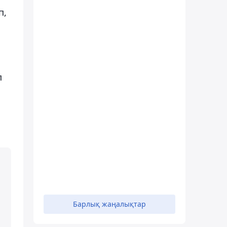
п,
п
Барлық жаңалықтар