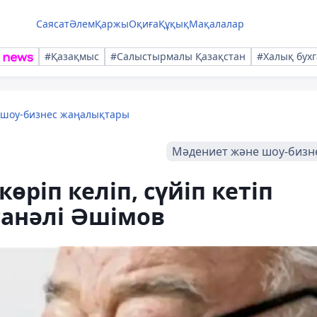
Саясат
Әлем
Қаржы
Оқиға
Құқық
Мақалалар
#Қазақмыс
#Салыстырмалы Қазақстан
#Халық бухг
 шоу-бизнес жаңалықтары
Мәдениет және шоу-бизн
ріп келіп, сүйіп кетіп
санәлі Әшімов