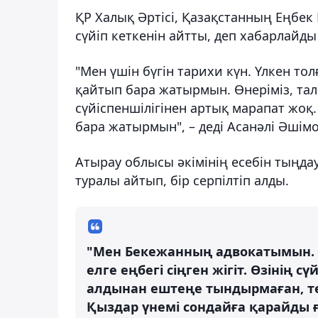
ҚР Халық Әртісі, Қазақстанның Еңбек 
сүйіп кеткенін айтты, деп хабарлайд
"Мен үшін бүгін тарихи күн. Үлкен то
қайтып бара жатырмын. Өнеріміз, тал
сүйіспеншілігінен артық марапат жоқ.
бара жатырмын", – деді Асанәлі Әшімо
Атырау облысы әкімінің есебін тыңда
туралы айтып, бір серпілтіп алды.
"Мен Бекежанның адвокатымын. 
елге еңбегі сіңген жігіт. Өзінің 
алдынан ештеңе тындырмаған, тек
Қыздар үнемі сондайға қарайды ғ