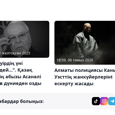
21 желтоқсан 2025
18:59, 06 тамыз 2026
уірдің үні
ей...". Қазақ
Алматы полициясы Кан
ің абызы Асанәлі
Уэсттің жанкүйерлерінt
в дүниеден озды
ескерту жасады
абардар болыңыз: