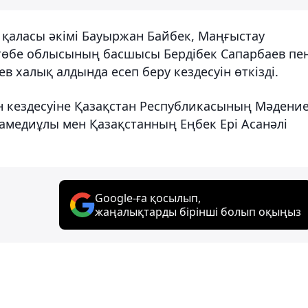
ты қаласы әкімі Бауыржан Байбек, Маңғыстау
төбе облысының басшысы Бердібек Сапарбаев пе
 халық алдында есеп беру кездесуін өткізді.
н кездесуіне Қазақстан Республикасының Мәдени
амедиұлы мен Қазақстанның Еңбек Ері Асанәлі
Google-ға қосылып,
жаңалықтарды бірінші болып оқыңыз