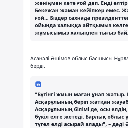
жөніңмен кете ғой деп. Енді өлтірм
Бекежан жаман кейіпкер емес. 
ғой... Біздер сахнада президентт
ойында халыққа айтқымыз келген, 
жұмысымыз халықпен тығыз байла
Асанәлі Әшімов облыс басшысы Нұрла
берді.
"Бүгінгі жиын маған ұнап жатыр.
Асқарұлының беріп жатқан жауаб
Асқарұлының білімі де, осы елді
бүкіл елге жетеді. Барлық облыс
түгел елді асырай алады", – деді 