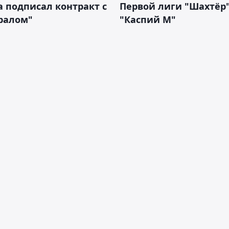
 подписал контракт с
Первой лиги "Шахтёр"
ралом"
"Каспий М"