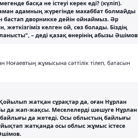
егенде басқа не істеуі керек еді? (күліп).
Жаман адамның жүрегінде махаббат болмайды
ен бастап дворникке дейін ойнаймыз. Әр
жеткізгіміз келген ой, сөз болады. Біздің
нысты", – деді қазақ өнерінің абызы Әшімов
н Ноғаевтың жұмысына сәттілік тілеп, батасын
 Қойылып жатқан сұрақтар да, оған Нұрлан
ы да жап-жақсы. Меселелерді шешуге Нұрлан
ң байлығы да жетеді. Осы облыстың байлығы
 ұйықтап жатқанда осы облыс жұмыс істесе
Әшімов.