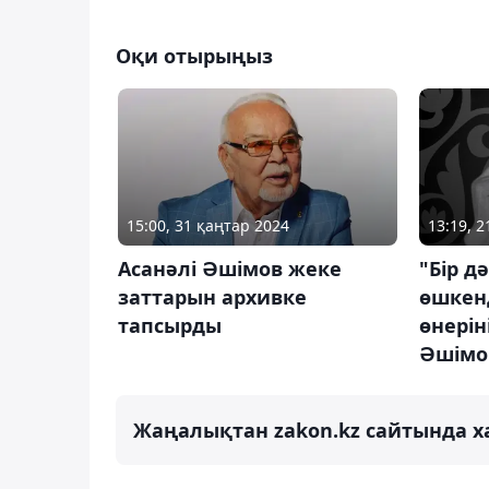
Оқи отырыңыз
15:00, 31 қаңтар 2024
13:19, 
Асанәлі Әшімов жеке
"Бір дә
заттарын архивке
өшкенд
тапсырды
өнерін
Әшімо
Жаңалықтан zakon.kz сайтында х