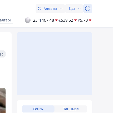
Алматы
Қаз
+23°
$
467.48
€
539.52
₽
5.73
алтері
ес
Соңғы
Танымал