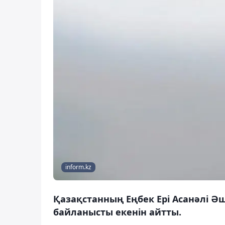
inform.kz
Қазақстанның Еңбек Ері Асанәлі 
байланысты екенін айтты.