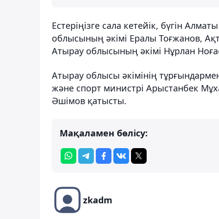
Естеріңізге сала кетейік, бүгін Алма
облысының әкімі Ералы Тоғжанов, Ақ
Атырау облысының әкімі Нұрлан Ноғаев
Атырау облысы әкімінің тұрғындарме
және спорт министрі Арыстанбек Мұх
Әшімов қатысты.
Мақаламен бөлісу:
zkadm