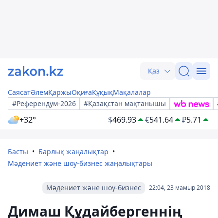
Қаз
Саясат
Әлем
Қаржы
Оқиға
Құқық
Мақалалар
#Референдум-2026
#Қазақстан мақтанышы
+32°
$
469.93
€
541.64
₽
5.71
Басты
Барлық жаңалықтар
Мәдениет және шоу-бизнес жаңалықтары
Мәдениет және шоу-бизнес
22:04, 23 мамыр 2018
Димаш Құдайбергеннің