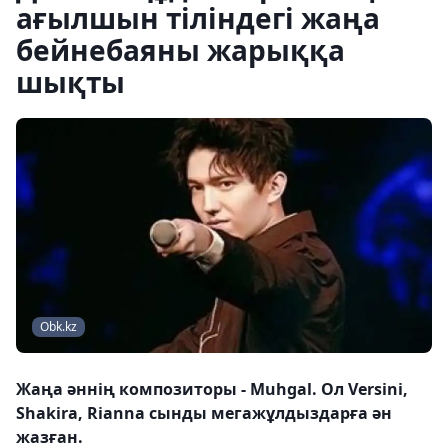
ағылшын тіліндегі жаңа
бейнебаяны жарыққа
шықты
Obk.kz
Жаңа әннің композиторы - Muhgal. Ол Versini,
Shakira, Rianna сынды мегажұлдыздарға ән
жазған.