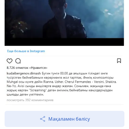
Мақаламен бөлісу