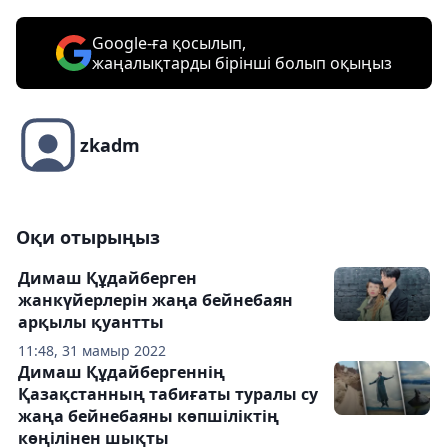
Google-ға қосылып,
жаңалықтарды бірінші болып оқыңыз
zkadm
Оқи отырыңыз
Димаш Құдайберген
жанкүйерлерін жаңа бейнебаян
арқылы қуантты
11:48, 31 мамыр 2022
Димаш Құдайбергеннің
Қазақстанның табиғаты туралы су
жаңа бейнебаяны көпшіліктің
көңілінен шықты