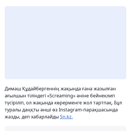
Димаш Құдайбергеннің жақында ғана жазылған
ағылшын тіліндегі «Screaming» әніне бейнеклип
түсіріліп, ол жақында көрерменге жол тартпақ. Бұл
туралы даңқты әнші өз Instagram-парақшасында
жазды, деп хабарлайды
Sn.kz.