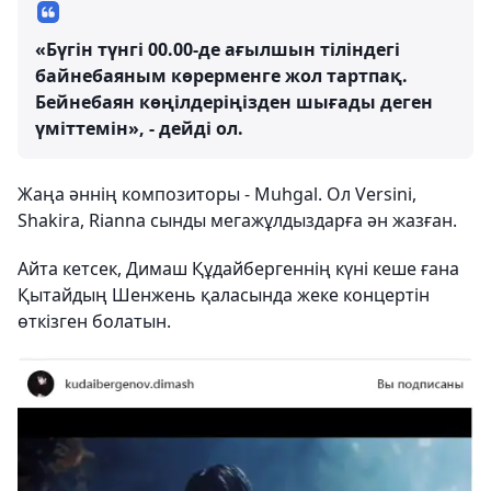
«Бүгін түнгі 00.00-де ағылшын тіліндегі
байнебаяным көрерменге жол тартпақ.
Бейнебаян көңілдеріңізден шығады деген
үміттемін», - дейді ол.
Жаңа әннің композиторы - Muhgal. Ол Versini,
Shakira, Rianna сынды мегажұлдыздарға ән жазған.
Айта кетсек, Димаш Құдайбергеннің күні кеше ғана
Қытайдың Шенжень қаласында жеке концертін
өткізген болатын.