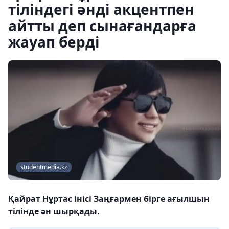
тіліндегі әнді акцентпен
айтты деп сынағандарға
жауап берді
studentmedia.kz
Қайрат Нұртас інісі Заңғармен бірге ағылшын
тілінде ән шырқады.