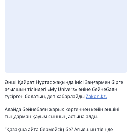
Әнші Қайрат Нұртас жақында інісі Заңғармен бірге
ағылшын тіліндегі «My Univers» әніне бейнебаян
түсірген болатын, деп хабарлайды
Zakon.kz.
Алайда бейнебаян жарық көргеннен кейін әншіні
тыңдарман қауым сынның астына алды.
“Қазақша айта бермейсің бе? Ағылшын тілінде