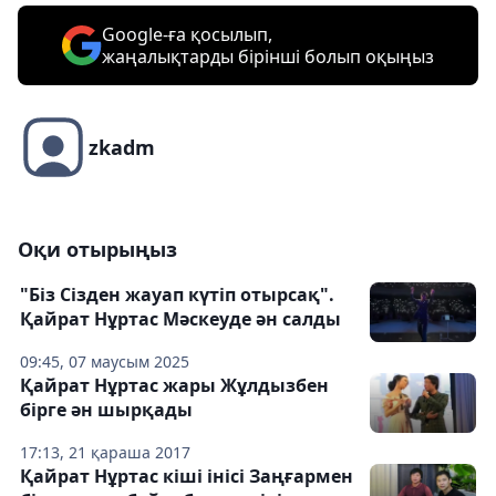
Google-ға қосылып,
жаңалықтарды бірінші болып оқыңыз
zkadm
Оқи отырыңыз
"Біз Сізден жауап күтіп отырсақ".
Қайрат Нұртас Мәскеуде ән салды
09:45, 07 маусым 2025
Қайрат Нұртас жары Жұлдызбен
бірге ән шырқады
17:13, 21 қараша 2017
Қайрат Нұртас кіші інісі Заңғармен