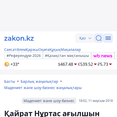
Қаз
Саясат
Әлем
Қаржы
Оқиға
Құқық
Мақалалар
#Референдум-2026
#Қазақстан мақтанышы
+33°
$
467.48
€
539.52
₽
5.73
Басты
Барлық жаңалықтар
Мәдениет және шоу-бизнес жаңалықтары
Мәдениет және шоу-бизнес
18:02, 11 маусым 2018
Қайрат Нұртас ағылшын