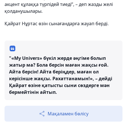
акцент құлаққа түрпідей тиеді”, – деп жазды желі
қолданушылары.
Қайрат Нұртас өзін сынағандарға жауап берді.
"«My Univers» бүкіл жерде әңгіме болып
жатыр ма? Бола берсін маған жақсы ғой.
Айта берсін! Айта беріңдер, маған ол
керісінше жақсы. Рахаттанамын!», – дейді
Қайрат өзіне қатысты сыни сөздерге мән
бермейтінін айтып.
Мақаламен бөлісу