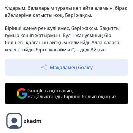
Ұлдарым, балаларым туралы көп айта аламын, бірақ
әйелдеріме қатысты жоқ. Бәрі жақсы.
Бірінші жанұя ренжулі емес, бәрі жақсы. Бақытты
ғұмыр кешіп жатырмын. Бұл – жанұямның бір
бөлшегі, қалғанын айтқым келмейді. Алла қаласа,
келесі тойды бірге жасаймыз”, – деді Айқын.
Мақаламен бөлісу
Google-ға қосылып,
жаңалықтарды бірінші болып оқыңыз
zkadm