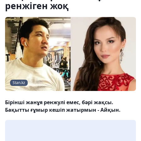
ренжіген жоқ
Stan.kz
Бірінші жанұя ренжулі емес, бәрі жақсы.
Бақытты ғұмыр кешіп жатырмын - Айқын.