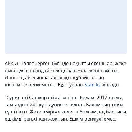
Айқын Төлепберген бүгінде бақытты екенін әрі жеке
өмірінде ешқандай келеңсіздік жоқ екенін айтты.
Әншінің айтуынша, алғашқы жұбайы оның
шешіміне ренжімеген. Бұл туралы
Stan.kz
жазады.
“Суреттегі Санжар есімді үшінші балам. 2017 жылы,
тамыздың 24-і күні дүниеге келген. Баламның тойы
күшті өтті. Жеке өміріме келетін болсам, ең бастысы,
ешкімді ренжіткен жоқпын. Ешкім ренжулі емес.