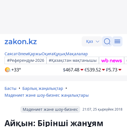
Қаз
Саясат
Әлем
Қаржы
Оқиға
Құқық
Мақалалар
#Референдум-2026
#Қазақстан мақтанышы
+33°
$
467.48
€
539.52
₽
5.73
Басты
Барлық жаңалықтар
Мәдениет және шоу-бизнес жаңалықтары
Мәдениет және шоу-бизнес
21:07, 25 қыркүйек 2018
Айқын: Бірінші жанұям