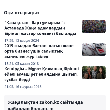
Оқи отырыңыз
"Қазақстан - бар ғұмырым!":
Астанада Жаңа адамдардың
Бірінші жастар конвенті басталды
17:59, 13 шілде 2024
2019 жылдан бастап шағын және
орта бизнес үшін салықтық
амнистия жүргізіледі
18:21, 05 қазан 2018
Кешірдім – Мұрат Қожаның бірінші
әйелі алғаш рет ел алдына шығып,
сұхбат берді
21:05, 16 наурыз 2018
Жаңалықтан zakon.kz сайтында
хабардар болыңыз: