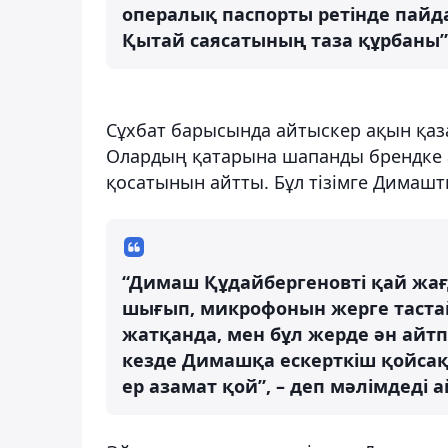
опералық паспорты ретінде пайдал
Қытай саясатының таза құрбаны”,
Сұхбат барысында айтыскер ақын қаза
Олардың қатарына шапанды брендке 
қосатынын айтты. Бұл тізімге Димашт
“Димаш Құдайбергеновті қай жағ
шығып, микрофонын жерге тастай
жатқанда, мен бұл жерде ән айтп
кезде Димашқа ескерткіш қойсақ 
ер азамат қой”, – деп мәлімдеді 