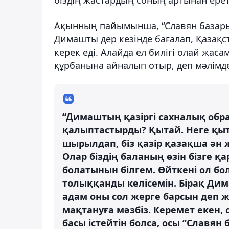
Ақынның пайымынша, “Славян базары”
Димашты дер кезінде бағалап, Қазақ
керек еді. Алайда ел билігі олай жа
құрбанына айналып отыр, деп мәлімде
“Димаштың қазіргі сахналық обр
қалыптастырды? Қытай. Неге қыт
шырылдап, біз қазір қазақша ән ж
Олар біздің баланың өзін бізге 
болатынын білгем. Өйткені ол бо
толыққанды келісемін. Бірақ Дим
адам оны сол жерге барсын деп ж
мақтануға мәзбіз. Керемет екен, с
басы істейтін болса, осы “Славян