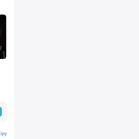
а
Кіру