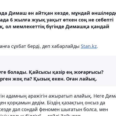
нда Димаш ән айтқан кезде, мұндай әншілерд
ада 6 жылға жуық уақыт өткен соң не себепті
ақ, ол мемлекеттің бүгінде Димашқа қандай
нға сұхбат берді, деп хабарлайды
Stan.kz
.
уге болады. Қайсысы қазір ең жоғарғысы?
рген жоқ па? Қызық екен. Оған лайық.
тетін адамның аражігін ажыратып алайық. Неге Ди
ен қорқамын дедім. Біздің қазақтың онсыз да
езде дәл сондай феномен шығатын болса, мен
нін толық білдім”, – дейді Зайытов.