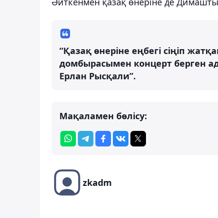
Әйткенмен қазақ өнеріне де Димаштың 
“Қазақ өнеріне еңбегі сіңіп жат
домбырасымен концерт берген ад
Ерлан Рысқали”.
Мақаламен бөлісу:
zkadm