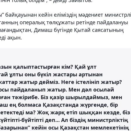
 байқауынан кейін еліміздің мәдениет министрлі
станның опералық төлқұжаты ретінде пайдалануы
самағандықтан, Димаш бүгінде Қытай саясатының
ді ақын.
азын қалыптастырған кім? Қай ұлт
ай ұлты оны бүкіл жастары артынан
аттар жатыр дейміз. Неге істелініп жатыр?
қарсы пайдаланып жатыр. Мен дәл осылай
лған тәжірибе. Біз қазір шырылдаймыз, мен
аш ең болмаса Қазақстанда жүргенде, бір
етектеді ма? Жоқ жарқ етіп шыққан кезде, біз
үйтіпті-бүйтіпті деп… Ал біздің министрліктің
 базарынан” кейін осы Қазақстан мемлекетінің