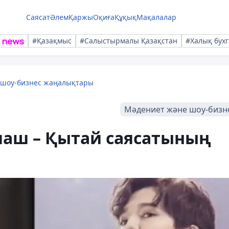
Саясат
Әлем
Қаржы
Оқиға
Құқық
Мақалалар
#Қазақмыс
#Салыстырмалы Қазақстан
#Халық бухг
 шоу-бизнес жаңалықтары
Мәдениет және шоу-бизн
маш – Қытай саясатының