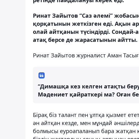
Ринат Зайытов “Саз әлемі” жобасы
қорқатынын жеткізген еді. Ақын ар
олай айтқанын түсіндірді. Сондай-
атақ берсе де жарасатынын айтты.
Ринат Зайытов журналист Аман Тасыға
“Димашқа кез келген атақты бер
Мәдениет қайраткері ма? Оған бе
Бірақ біз талант пен ұлтқа қызмет е
ән айтқан кезде, мен мұндай әншілерд
болмысы еуроапаланып бара жатқан к
біздің жастардың соның артынан ереті