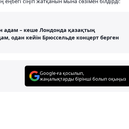
еңбегі сіңіп жатқанын мына сөзімен білдірді:
қан адам – кеше Лондонда қазақтың
ам, одан кейін Брюссельде концерт берген
Google-ға қосылып,
жаңалықтарды бірінші болып оқыңыз