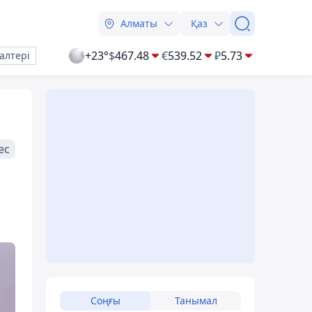
Алматы
Қаз
+23°
$
467.48
€
539.52
₽
5.73
алтері
ес
Соңғы
Танымал