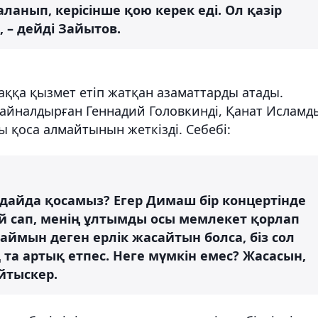
анып, керісінше қою керек еді. Ол қазір
 – дейді Зайытов.
ққа қызмет етіп жатқан азаматтарды атады.
айналдырған Геннадий Головкинді, Қанат Исламд
ы қоса алмайтынын жеткізді. Себебі:
дайда қосамыз? Егер Димаш бір концертінде
 сап, менің ұлтымды осы мемлекет қорлап
аймын деген ерлік жасайтын болса, біз сол
та артық етпес. Неге мүмкін емес? Жасасын,
айтыскер.