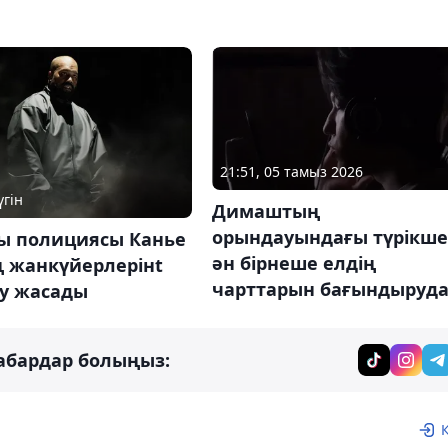
21:51, 05 тамыз 2026
үгін
Димаштың
орындауындағы түрікше
ы полициясы Канье
ән бірнеше елдің
ң жанкүйерлерінt
чарттарын бағындыруд
ту жасады
абардар болыңыз: