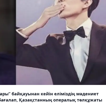
ры” байқауынан кейін еліміздің мәдениет
 бағалап, Қазақстанның опералық төлқұжаты