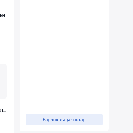
ен
маш
Барлық жаңалықтар