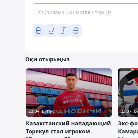
Оқи отырыңыз
23:34, Бүгін
23:07, Б
Казахстанский нападающий
Экс-фо
Торекул стал игроком
Камара