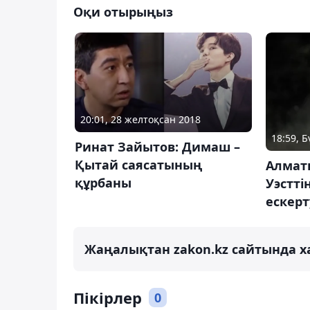
Оқи отырыңыз
20:01, 28 желтоқсан 2018
18:59, Б
Ринат Зайытов: Димаш –
Қытай саясатының
Алмат
құрбаны
Уэстті
ескер
Жаңалықтан zakon.kz сайтында х
Пікірлер
0