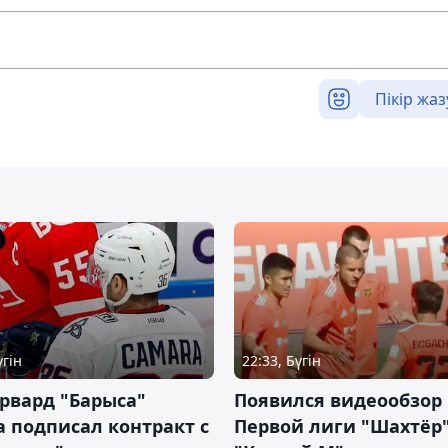
Пікір жаз
үгін
22:33, Бүгін
рвард "Барыса"
Появился видеообзор
 подписал контракт с
Первой лиги "Шахтёр"