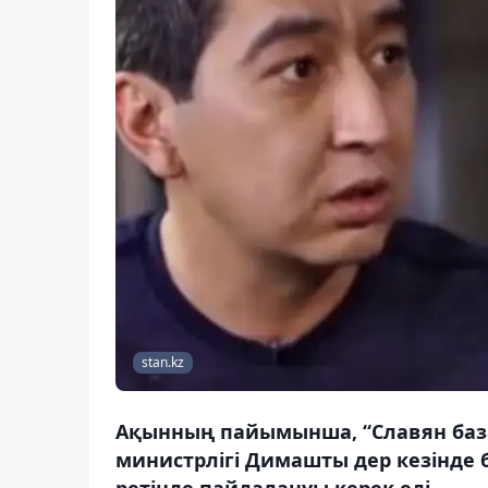
stan.kz
Ақынның пайымынша, “Славян база
министрлігі Димашты дер кезінде
ретінде пайдалануы керек еді.