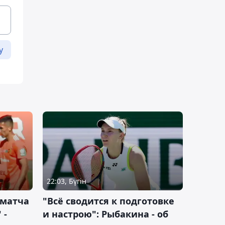
у
22:03, Бүгін
 матча
"Всё сводится к подготовке
 -
и настрою": Рыбакина - об