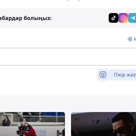
абардар болыңыз:
Пікір жаз