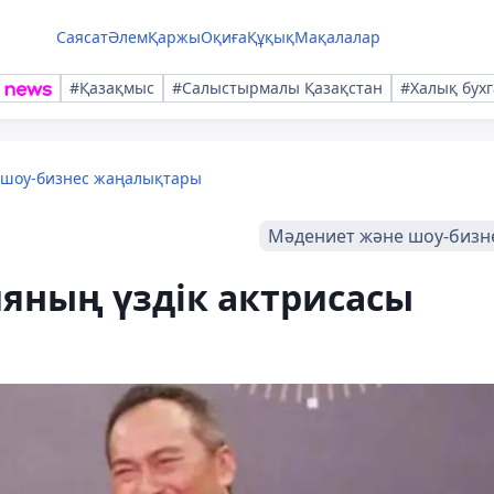
Саясат
Әлем
Қаржы
Оқиға
Құқық
Мақалалар
#Қазақмыс
#Салыстырмалы Қазақстан
#Халық бухг
 шоу-бизнес жаңалықтары
Мәдениет және шоу-бизн
яның үздік актрисасы