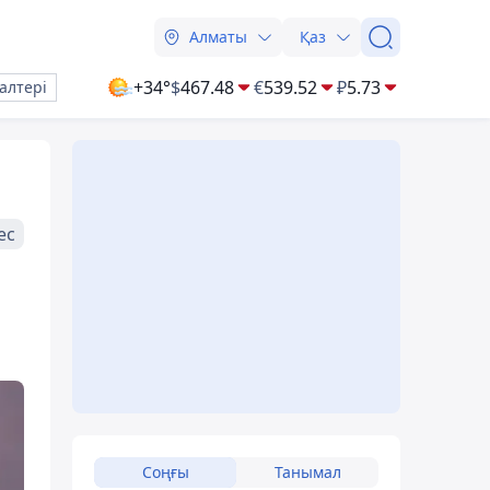
Алматы
Қаз
+34°
$
467.48
€
539.52
₽
5.73
алтері
ес
Соңғы
Танымал