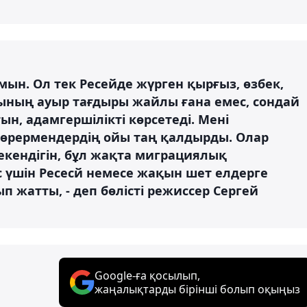
мын. Ол тек Ресейде жүрген қырғыз, өзбек,
ының ауыр тағдыры жайлы ғана емес, сондай
н, адамгершілікті көрсетеді. Мені
көрермендердің ойы таң қалдырды. Олар
екендігін, бұл жақта миграциялық
 үшін Ресесй немесе жақын шет елдерге
ып жатты, - деп бөлісті режиссер Сергей
Google-ға қосылып,
жаңалықтарды бірінші болып оқыңыз