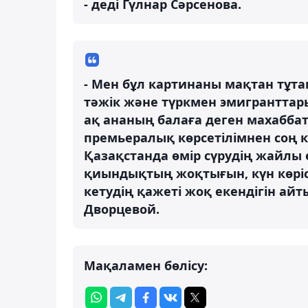
- деді Гүлнар Сәрсенова.
- Мен бұл картинаны мақтан тұта
тәжік және түркмен эмигранттар
ақ ананың балаға деген махаббаты
премьералық көрсетілімнен соң 
Қазақстанда өмір сүрудің жайлы 
қиындықтың жоқтығын, күн көріс
кетудің қажеті жоқ екендігін айт
Дворцевой.
Мақаламен бөлісу: