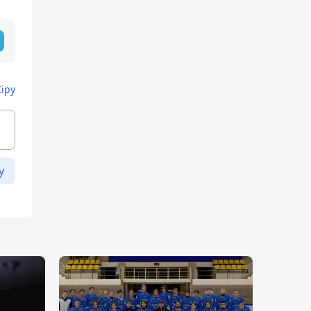
Кіру
у