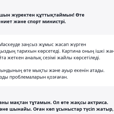
ын жүректен құттықтаймын! Өте
ниет және спорт министрі.
Мәскеуде заңсыз жұмыс жасап жүрген
қыздың тарихын көрсетеді. Картина оның ішкі жа
та жеткен аналық сезімі жайлы көрсетіледі.
уындының өте мықты және ауыр екенін атады.
зды проблемаларын қозғаған.
аны мақтан тұтамын. Ол өте жақсы актриса.
әне шынайы. Оған көп ұсыныстар түсіп жатыр,