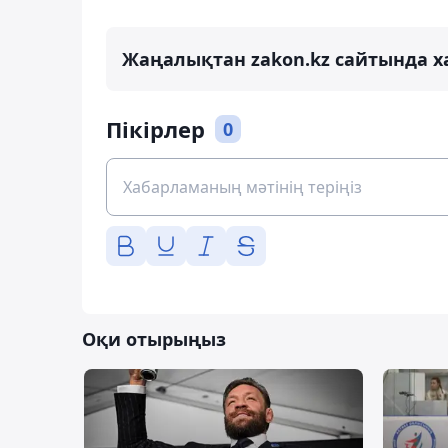
Жаңалықтан zakon.kz сайтында х
Пікірлер
0
Оқи отырыңыз