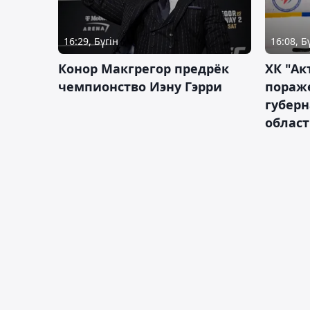
16:29, Бүгін
16:08, Б
Конор Макгрегор предрёк
ХК "Ак
чемпионство Иэну Гэрри
пораж
губерн
облас