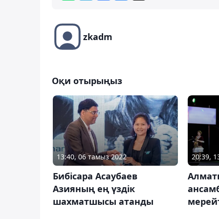
zkadm
Оқи отырыңыз
13:40, 06 тамыз 2022
20:39, 
Бибісара Асаубаев
Алмат
Азияның ең үздік
ансам
шахматшысы атанды
мерейт