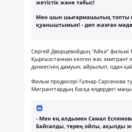
жетістік және табыс!
Мен шын шығармашылық топты ш
қуаныштымын! - деп жазған мәде
Сергей Дворцевойдың "Айка" фильмі 
Қырғызстаннан келген жас эмигрант 
дүниесінің дамуын, айрылып, одан қай
Фильм продюсері Гүлнар Сәрсенова т
Мигранттардың басқа елдердегі маңы
- Мен ең алдымен Самал Еслямов
Байсалды, терең ойлы, ақылды ж