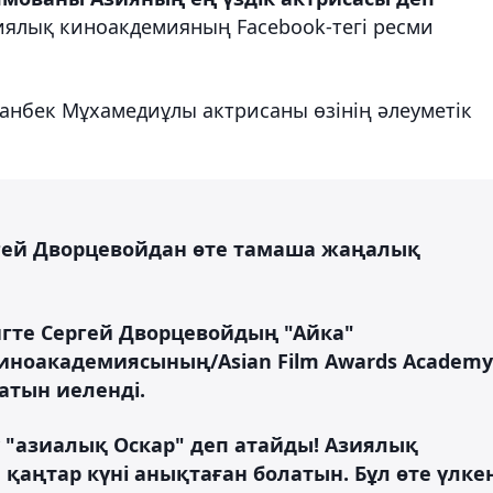
ялық киноакдемияның Facebook-тегі ресми
анбек Мұхамедиұлы актрисаны өзінің әлеуметік
ергей Дворцевойдан өте тамаша жаңалық
нгте Сергей Дворцевойдың "Айка"
киноакадемиясының/Asian Film Awards Academy
атын иеленді.
my "азиалық Оскар" деп атайды! Азиялық
қаңтар күні анықтаған болатын. Бұл өте үлке