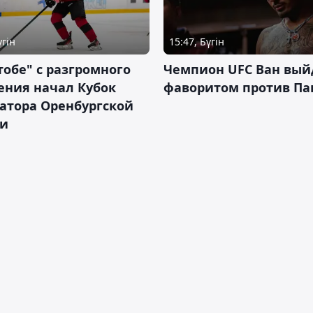
үгін
15:47, Бүгін
тобе" с разгромного
Чемпион UFC Ван вый
ения начал Кубок
фаворитом против П
атора Оренбургской
ти