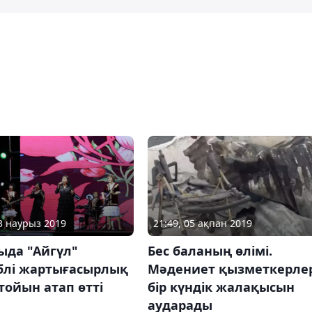
13 наурыз 2019
21:49, 05 ақпан 2019
ыда "Айгүл"
Бес баланың өлімі.
блі жартығасырлық
Мәдениет қызметкерлер
ойын атап өтті
бір күндік жалақысын
аударады