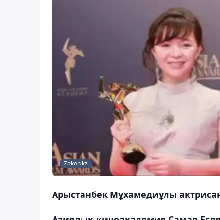
Zakon.kz
Арыстанбек Мұхамедиұлы актрисан
Азиялық киноакадемия Самал Есля