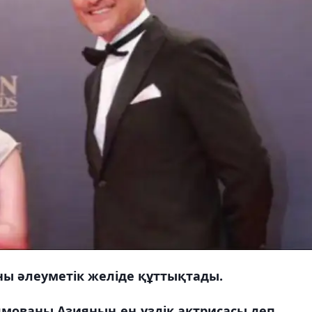
ы әлеуметік желіде құттықтады.
мованы Азияның ең үздік актрисасы деп