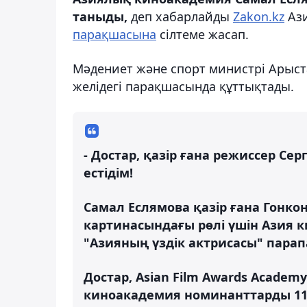
таныды,
деп хабарлайды
Zakon.kz
Ази
парақшасына
сілтеме жасап.
Мәдениет және спорт министрі Арыст
желідегі парақшасында құттықтады.
- Достар, қазір ғана режиссер С
естідім!
Самал Еслямова қазір ғана Гонко
картинасындағы рөлі үшін Азия 
"Азияның үздік актрисасы" парап
Достар, Asian Film Awards Acade
киноакадемия номинанттарды 11 