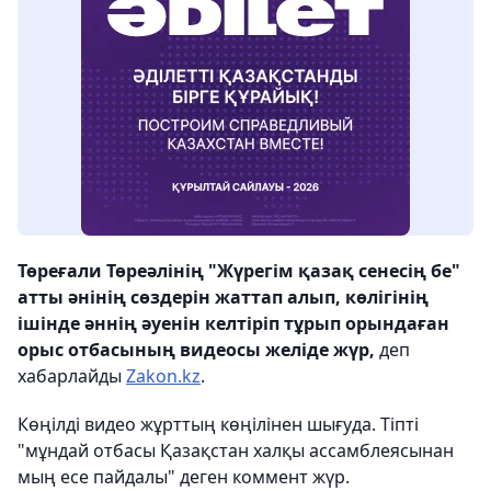
Төреғали Төреәлінің "Жүрегім қазақ сенесің бе"
атты әнінің сөздерін жаттап алып, көлігінің
ішінде әннің әуенін келтіріп тұрып орындаған
орыс отбасының видеосы желіде жүр,
деп
хабарлайды
Zakon.kz
.
Көңілді видео жұрттың көңілінен шығуда. Тіпті
"мұндай отбасы Қазақстан халқы ассамблеясынан
мың есе пайдалы" деген коммент жүр.