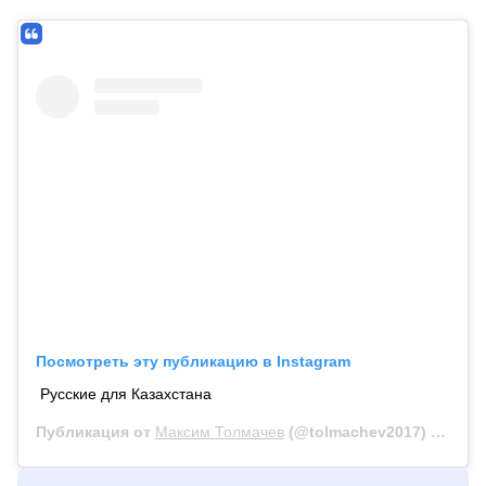
Посмотреть эту публикацию в Instagram
Русские для Казахстана
Публикация от
Максим Толмачев
(@tolmachev2017)
13 Май