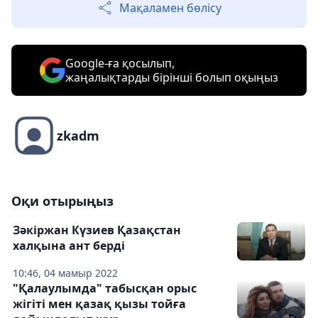
Мақаламен бөлісу
Google-ға қосылып,
жаңалықтарды бірінші болып оқыңыз
zkadm
Оқи отырыңыз
Зәкіржан Күзиев Қазақстан
халқына ант берді
10:46, 04 мамыр 2022
"Қалаулымда" табысқан орыс
жігіті мен қазақ қызы тойға