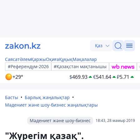
Қаз
Саясат
Әлем
Қаржы
Оқиға
Құқық
Мақалалар
#Референдум-2026
#Қазақстан мақтанышы
+29°
$
469.93
€
541.64
₽
5.71
Басты
Барлық жаңалықтар
Мәдениет және шоу-бизнес жаңалықтары
Мәдениет және шоу-бизнес
18:43, 28 мамыр 2019
"Жүрегім қазақ".