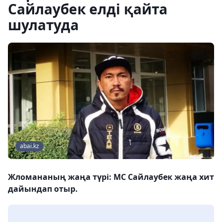
Сайлаубек елді қайта
шулатуда
abai.kz
Жломананың жаңа түрі: MC Сайлаубек жаңа хит
дайындап отыр.