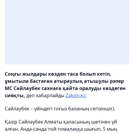
Соңғы жылдары көзден таса болып кетіп,
ұмытыла бастаған атыраулық атышулы рэпер
MC Сайлаубек сахнаға қайта оралуды көздеген
сияқты,
деп хабарлайды
Zakon.kz
.
Сайлаубек – үйіндегі тоғыз баланың сегізіншісі.
Қазір Сайлаубек Алматы қаласының шетінен үй
алған. Анда-санда той-томалаққа шығып, 5 мың