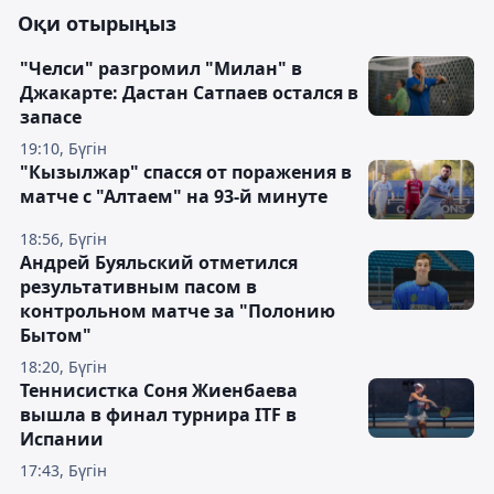
Оқи отырыңыз
"Челси" разгромил "Милан" в
Джакарте: Дастан Сатпаев остался в
запасе
19:10, Бүгін
"Кызылжар" спасся от поражения в
матче с "Алтаем" на 93-й минуте
18:56, Бүгін
Андрей Буяльский отметился
результативным пасом в
контрольном матче за "Полонию
Бытом"
18:20, Бүгін
Теннисистка Соня Жиенбаева
вышла в финал турнира ITF в
Испании
17:43, Бүгін