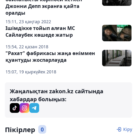
Джонни Депп экранға қайта
оралды
15:11, 23 қаңтар 2022
Ішімдікке тойып алған МС
Сайлаубек көшеде жатыр
15:54, 22 қазан 2018
"Рахат" фабрикасы жаңа өніммен
қуантуды жоспарлауда
15:07, 19 қыркүйек 2018
Жаңалықтан zakon.kz сайтында
хабардар болыңыз:
Пікірлер
0
Кіру