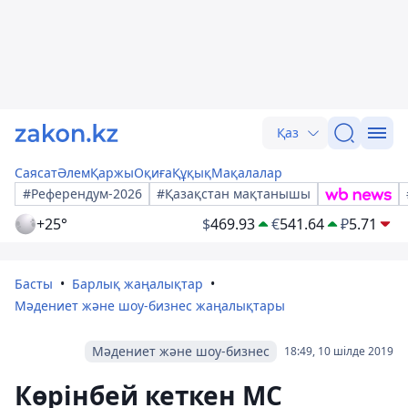
Қаз
Саясат
Әлем
Қаржы
Оқиға
Құқық
Мақалалар
#Референдум-2026
#Қазақстан мақтанышы
+25°
$
469.93
€
541.64
₽
5.71
Басты
Барлық жаңалықтар
Мәдениет және шоу-бизнес жаңалықтары
Мәдениет және шоу-бизнес
18:49, 10 шілде 2019
Көрінбей кеткен MC