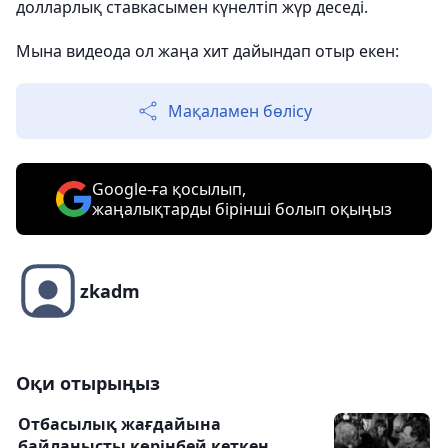
долларлық ставкасымен күнелтіп жүр деседі.
Мына видеода ол жаңа хит дайындап отыр екен:
Мақаламен бөлісу
Google-ға қосылып,
жаңалықтарды бірінші болып оқыңыз
zkadm
Оқи отырыңыз
Отбасылық жағдайына
байланысты көрінбей кеткен