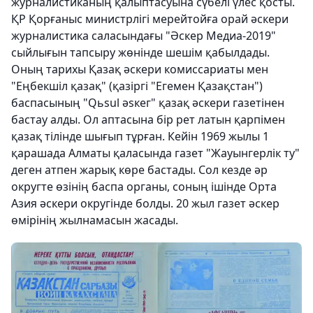
журналистиканың қалыптасуына сүбелі үлес қосты.
ҚР Қорғаныс министрлігі мерейтойға орай әскери
журналистика саласындағы "Әскер Медиа-2019"
сыйлығын тапсыру жөнінде шешім қабылдады.
Оның тарихы Қазақ әскери комиссариаты мен
"Еңбекшіл қазақ" (қазіргі "Егемен Қазақстан")
баспасының "Qьsul әѕкег" қазақ әскери газетінен
бастау алды. Ол аптасына бір рет латын қарпімен
қазақ тілінде шығып тұрған. Кейін 1969 жылы 1
қарашада Алматы қаласында газет "Жауынгерлік ту"
деген атпен жарық көре бастады. Сол кезде әр
округте өзінің баспа органы, соның ішінде Орта
Азия әскери округінде болды. 20 жыл газет әскер
өмірінің жылнамасын жасады.