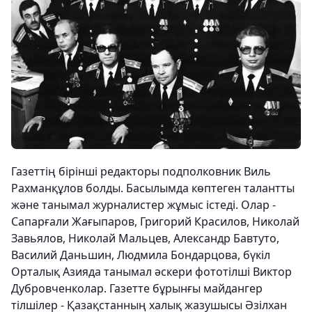
Газеттің бірінші редакторы подполковник Виль
Рахманқұлов болды. Басылымда көптеген талантты
және танымал журналистер жұмыс істеді. Олар -
Сапарғали Жағыпаров, Григорий Красилов, Николай
Завьялов, Николай Мальцев, Александр Бавтуто,
Василий Даньшин, Людмила Бондарцова, бүкіл
Орталық Азияда танымал әскери фототілші Виктор
Дубровченколар. Газетте бұрынғы майдангер
тілшілер - Қазақстанның халық жазушысы Әзілхан