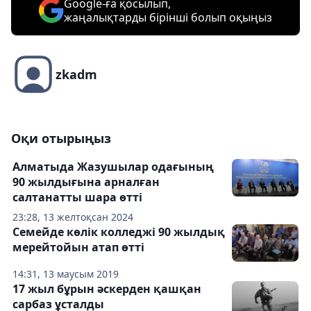
Google-ға қосылып,
жаңалықтарды бірінші болып оқыңыз
zkadm
Оқи отырыңыз
Алматыда Жазушылар одағының
90 жылдығына арналған
салтанатты шара өтті
23:28, 13 желтоқсан 2024
Семейде көлік колледжі 90 жылдық
мерейтойын атап өтті
14:31, 13 маусым 2019
17 жыл бұрын әскерден қашқан
сарбаз ұсталды