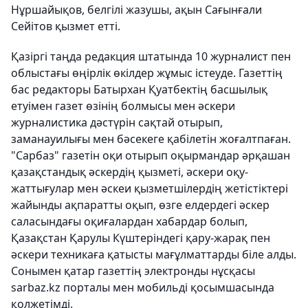
Нұршайықов, белгілі жазушы, ақын Сағынғали
Сейітов қызмет етті.
Қазіргі таңда редакция штатында 10 журналист пен
облыстағы өңірлік өкілдер жұмыс істеуде. Газеттің
бас редакторы Батырхан Қуатбектің басшылық
етуімен газет өзінің болмысы мен әскери
журналистика дәстүрін сақтай отырып,
заманауилығы мен бәсекеге қабілетін жоғалтпаған.
"Сарбаз" газетін оқи отырып оқырмандар әрқашан
қазақстандық әскердің қызметі, әскери оқу-
жаттығулар мен әскеи қызметшілердің жетістіктері
жайынды ақпаратты оқып, өзге елдердегі әскер
саласындағы оқиғалардан хабардар болып,
Қазақстан Қарулы Күштеріндегі қару-жарақ пен
әскери техникаға қатысты мағұлматтарды біле алды.
Сонымен қатар газеттің электронды нұсқасы
sarbaz.kz порталы мен мобильді қосымшасында
қолжетімді.