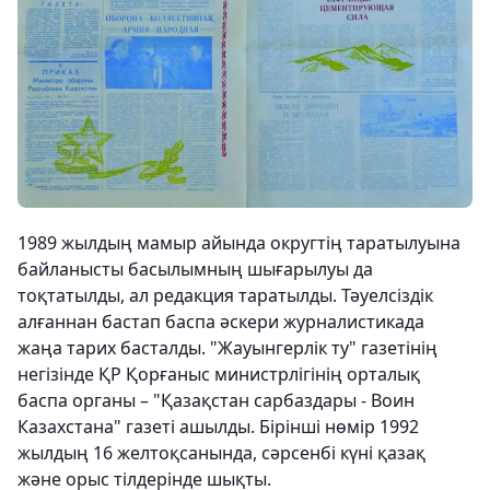
1989 жылдың мамыр айында округтің таратылуына
байланысты басылымның шығарылуы да
тоқтатылды, ал редакция таратылды. Тәуелсіздік
алғаннан бастап баспа әскери журналистикада
жаңа тарих басталды. "Жауынгерлік ту" газетінің
негізінде ҚР Қорғаныс министрлігінің орталық
баспа органы – "Қазақстан сарбаздары - Воин
Казахстана" газеті ашылды. Бірінші нөмір 1992
жылдың 16 желтоқсанында, сәрсенбі күні қазақ
және орыс тілдерінде шықты.