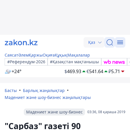
Қаз
Саясат
Әлем
Қаржы
Оқиға
Құқық
Мақалалар
#Референдум-2026
#Қазақстан мақтанышы
+24°
$
469.93
€
541.64
₽
5.71
Басты
Барлық жаңалықтар
Мәдениет және шоу-бизнес жаңалықтары
Мәдениет және шоу-бизнес
03:36, 08 қараша 2019
"Сарбаз" газеті 90