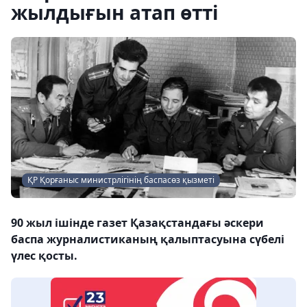
жылдығын атап өтті
ҚР Қорғаныс министрлігінің баспасөз қызметі
90 жыл ішінде газет Қазақстандағы әскери
баспа журналистиканың қалыптасуына сүбелі
үлес қосты.