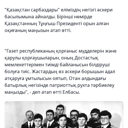
"Қазақстан сарбаздары" еліміздің негізгі әскери
басылымына айналды. Бірінші нөмірде
Қазақстанның Тұңғыш Президенті орын алған
оқиғаның маңызын атап өтті.
"Газет республиканың қорғаныс мүдделерін және
қарулы қорғаушыларын, оның Достастық
мемлекеттерімен тиімді байланысын білдіруші
болуға тиіс. Жастардың өз әскери борышын адал
атқаруға ұмтылысын оятып, Отан алдындағы
батырлық негізінде патриоттық рухта тәрбиелеу
маңызды", - деп атап өтті Елбасы.