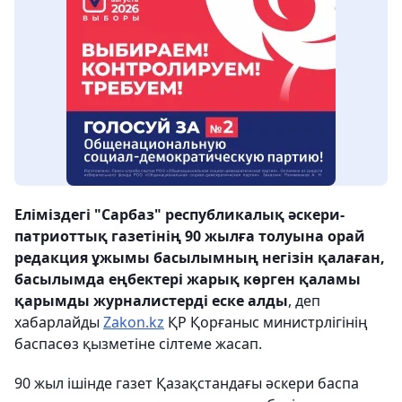
Еліміздегі "Сарбаз" республикалық әскери-
патриоттық газетінің 90 жылға толуына орай
редакция ұжымы басылымның негізін қалаған,
басылымда еңбектері жарық көрген қаламы
қарымды журналистерді еске алды
, деп
хабарлайды
Zakon.kz
ҚР Қорғаныс министрлігінің
баспасөз қызметіне сілтеме жасап.
90 жыл ішінде газет Қазақстандағы әскери баспа