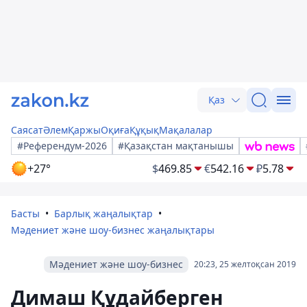
Қаз
Саясат
Әлем
Қаржы
Оқиға
Құқық
Мақалалар
#Референдум-2026
#Қазақстан мақтанышы
+27°
$
469.85
€
542.16
₽
5.78
Басты
Барлық жаңалықтар
Мәдениет және шоу-бизнес жаңалықтары
Мәдениет және шоу-бизнес
20:23, 25 желтоқсан 2019
Димаш Құдайберген