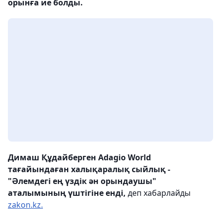
орынға ие болды.
Димаш Құдайберген Adagio World
тағайындаған халықаралық сыйлық -
"Әлемдегі ең үздік ән орындаушы"
аталымының үштігіне енді,
деп хабарлайды
zakon.kz.