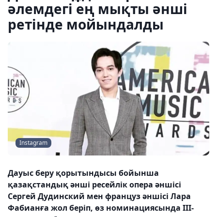
әлемдегі ең мықты әнші
ретінде мойындалды
Instagram
Дауыс беру қорытындысы бойынша
қазақстандық әнші ресейлік опера әншісі
Сергей Дудинский мен француз әншісі Лара
Фабианға жол беріп, өз номинациясында ІІІ-