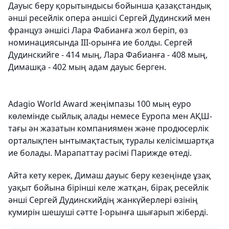
Дауыс беру қорытындысы бойынша қазақстандық
әнші ресейлік опера әншісі Сергей Дудинский мен
француз әншісі Лара Фабианға жол беріп, өз
номинациясында ІІІ-орынға ие болды. Сергей
Дудинскийге - 414 мың, Лара Фабианға - 408 мың,
Димашқа - 402 мың адам дауыс берген.
Adagio World Award жеңімпазы 100 мың еуро
көлемінде сыйлық алады немесе Еуропа мен АҚШ-
тағы ән жазатын компаниямен және продюсерлік
орталықпен ынтымақтастық туралы келісімшартқа
ие болады. Марапаттау рәсімі Парижде өтеді.
Айта кету керек, Димаш дауыс беру кезеңінде ұзақ
уақыт бойына бірінші келе жатқан, бірақ ресейлік
әнші Сергей Дудинскийдің жанкүйерлері өзінің
кумирін шешуші сәтте І-орынға шығарып жіберді.