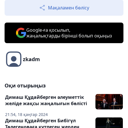
Мақаламен бөлісу
Google-ға қосылып,
жаңалықтарды бірінші болып оқыңыз
zkadm
Оқи отырыңыз
Димаш Құдайберген әлеуметтік
желіде жақсы жаңалығын бөлісті
21:54, 18 қаңтар 2024
Димаш Құдайберген Бибігүл
Төлегеноваға күтпеген жерден