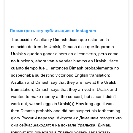
Посмотреть эту публикацию в Instagram
Traducción: Aisultan y Dimash dicen que están en la
estación de tren de Uralsk, Dimash dice que llegaron a
Uralsk y querían ganar dinero en el concierto, pero como
no funcionó, ahora van a vender huevos en Uralsk. Hace
cuánto tiempo fue ... entonces Dimash probablemente no
sospechaba su destino victorioso English translation:
Aisultan and Dimash say that they are now at the Uralsk
train station, Dimash says that they arrived in Uralsk and
wanted to make money at the concert, but since it didn’t
work out, we sell eggs in Uralsk))) How long ago it was ...
then Dimash probably and did not suspect his forthcoming
glory Русский перевод: Айсултан с Димашем говорят что
они сейчас,находятся на вокзале Уральска, Димаш
говорит что приехали в Уральск хотели заработать