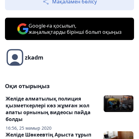
Мақаламен бөлісу
Google-ға қосылып,
жаңалықтарды бірінші болып оқыңыз
zkadm
Оқи отырыңыз
Желіде алматылық полиция
қызметкерлері көз жұмған жол
апаты орнының видеосы пайда
болды
16:56, 25 мамыр 2020
Желіде Шөкеевтің Арыста тұрып