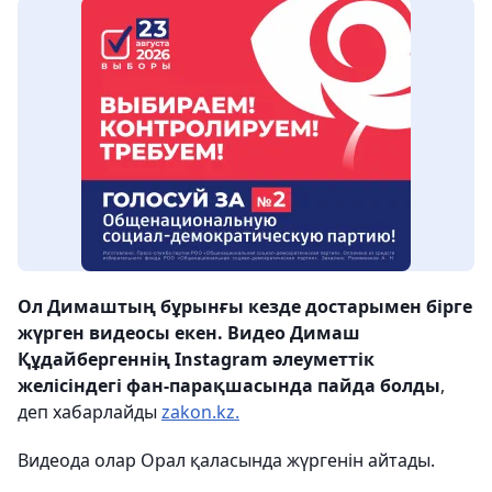
Ол Димаштың бұрынғы кезде достарымен бірге
жүрген видеосы екен. Видео Димаш
Құдайбергеннің Instagram әлеуметтік
желісіндегі фан-парақшасында пайда болды
,
деп хабарлайды
zakon.kz.
Видеода олар Орал қаласында жүргенін айтады.