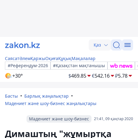
Қаз
Саясат
Әлем
Қаржы
Оқиға
Құқық
Мақалалар
#Референдум-2026
#Қазақстан мақтанышы
+30°
$
469.85
€
542.16
₽
5.78
Басты
Барлық жаңалықтар
Мәдениет және шоу-бизнес жаңалықтары
Мәдениет және шоу-бизнес
21:41, 09 қаңтар 2020
Димаштың "жұмыртқа