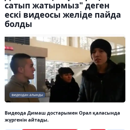
сатып жатырмыз" деген
ескі видеосы желіде пайда
болды
видеодан алынды
Видеода Димаш достарымен Орал қаласында
жүргенін айтады.