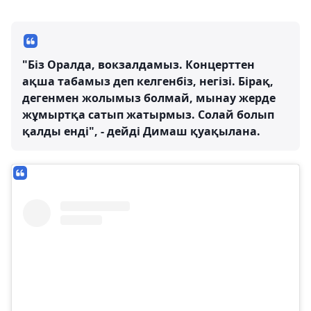
"Біз Оралда, вокзалдамыз. Концерттен
ақша табамыз деп келгенбіз, негізі. Бірақ,
дегенмен жолымыз болмай, мынау жерде
жұмыртқа сатып жатырмыз. Солай болып
қалды енді", - дейді Димаш қуақылана.