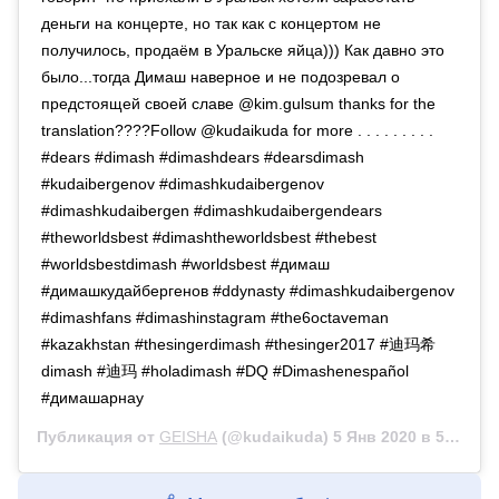
деньги на концерте, но так как с концертом не
получилось, продаём в Уральске яйца))) Как давно это
было...тогда Димаш наверное и не подозревал о
предстоящей своей славе @kim.gulsum thanks for the
translation????Follow @kudaikuda for more . . . . . . . . .
#dears #dimash #dimashdears #dearsdimash
#kudaibergenov #dimashkudaibergenov
#dimashkudaibergen #dimashkudaibergendears
#theworldsbest #dimashtheworldsbest #thebest
#worldsbestdimash #worldsbest #димаш
#димашкудайбергенов #ddynasty #dimashkudaibergenov
#dimashfans #dimashinstagram #the6octaveman
#kazakhstan #thesingerdimash #thesinger2017 #迪玛希
dimash #迪玛 #holadimash #DQ #Dimashenespañol
#димашарнау
Публикация от
GEISHA
(@kudaikuda)
5 Янв 2020 в 5:24 PST