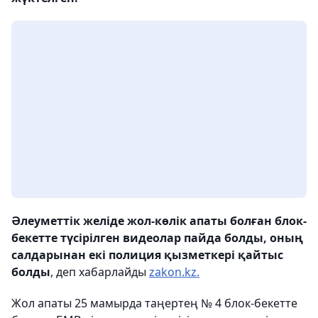
Әлеуметтік желіде жол-көлік апаты болған блок-
бекетте түсірілген видеолар пайда болды, оның
салдарынан екі полиция қызметкері қайтыс
болды
, деп хабарлайды
zakon.kz.
Жол апаты 25 мамырда таңертең № 4 блок-бекетте