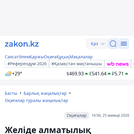
Қаз
Саясат
Әлем
Қаржы
Оқиға
Құқық
Мақалалар
#Референдум-2026
#Қазақстан мақтанышы
+29°
$
469.93
€
541.64
₽
5.71
Басты
Барлық жаңалықтар
Оқиғалар туралы жаңалықтар
Оқиғалар
16:56, 25 мамыр 2020
Желіде алматылық