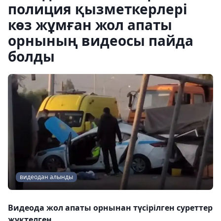
полиция қызметкерлері
көз жұмған жол апаты
орнының видеосы пайда
болды
видеодан алынды
Видеода жол апаты орнынан түсірілген суреттер
жүктелген.