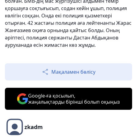
болған. БМВ-дің мас жүргізушісі алдымен темір
қоршауға соқтығысып, содан кейін ұшып, полиция
көлігін соққан. Онда екі полиция қызметкері
отырған. 42 жастағы полиция аға лейтенанты Жарас
Жанғазиев оқиға орнында қайтыс болды. Оның
әріптесі, полиция сержанты Дастан Абдықанов
ауруханада есін жимастан көз жұмды.
Мақаламен бөлісу
Google-ға қосылып,
жаңалықтарды бірінші болып оқыңыз
zkadm