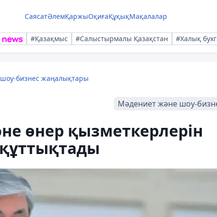
Саясат
Әлем
Қаржы
Оқиға
Құқық
Мақалалар
#Қазақмыс
#Салыстырмалы Қазақстан
#Халық бухг
 шоу-бизнес жаңалықтары
Мәдениет және шоу-бизн
әне өнер қызметкерлерін
 құттықтады