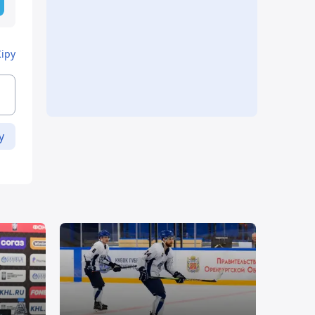
Кіру
у