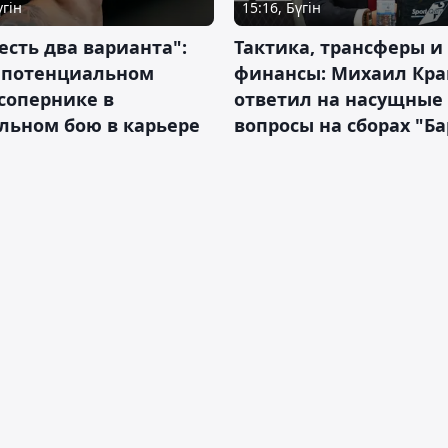
үгін
15:16, Бүгін
 есть два варианта":
Тактика, трансферы и
о потенциальном
финансы: Михаил Кра
сопернике в
ответил на насущные
льном бою в карьере
вопросы на сборах "Б