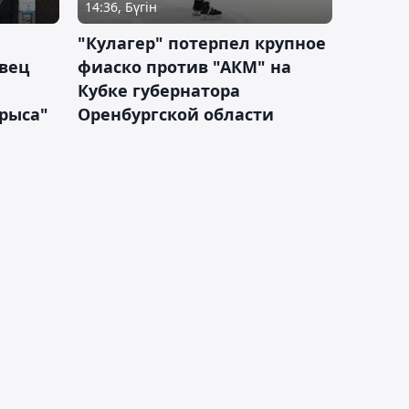
14:36, Бүгін
"Кулагер" потерпел крупное
вец
фиаско против "АКМ" на
Кубке губернатора
арыса"
Оренбургской области