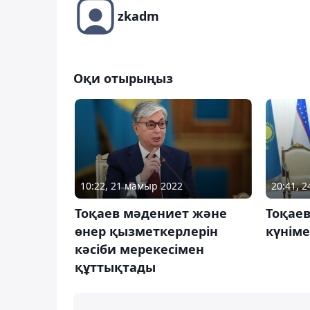
zkadm
Оқи отырыңыз
10:22, 21 мамыр 2022
20:41, 
Тоқаев мәдениет және
Тоқаев
өнер қызметкерлерін
күнім
кәсіби мерекесімен
құттықтады