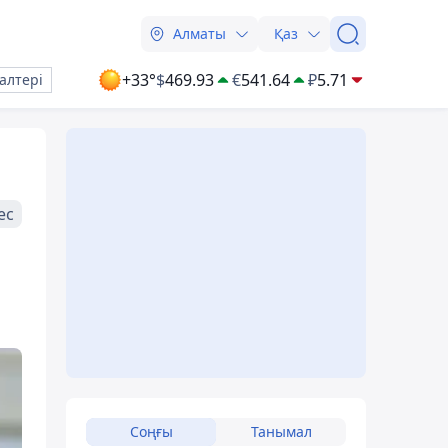
Алматы
Қаз
+33°
$
469.93
€
541.64
₽
5.71
алтері
ес
Соңғы
Танымал