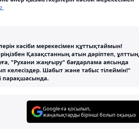
z.
ерін кәсіби мерекесімен құттықтаймын!
ріңізбен Қазақстанның атын дәріптеп, ұлттың
уға, "Рухани жаңғыру" бағдарлама аясында
ып келесіздер. Шабыт және табыс тілеймін!"
і парақшасында.
Google-ға қосылып,
жаңалықтарды бірінші болып оқыңыз