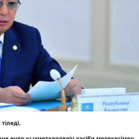
тіледі.
не өнер қызметкерлерін кәсіби мерекесімен