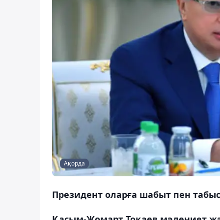
Ақорда
Президент оларға шабыт пен табыс 
Қасым-Жомарт Тоқаев мәдениет жә