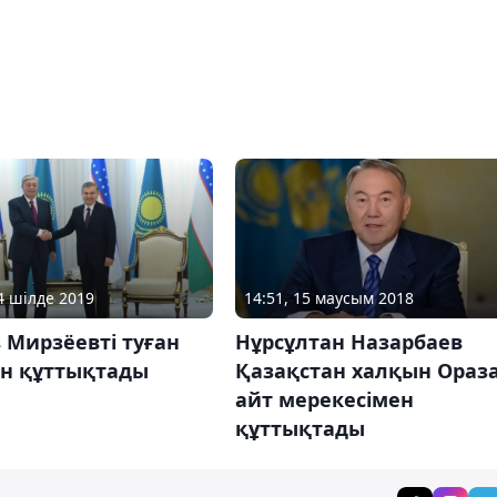
24 шілде 2019
14:51, 15 маусым 2018
 Мирзёевті туған
Нұрсұлтан Назарбаев
ен құттықтады
Қазақстан халқын Ораз
айт мерекесімен
құттықтады