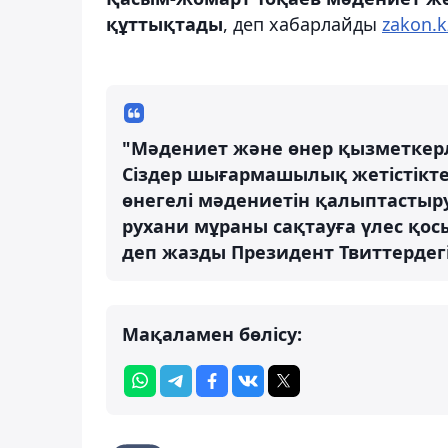
құттықтады
, деп хабарлайды
zakon.k
"Мәдениет және өнер қызметкерл
Сіздер шығармашылық жетістікте
өнегелі мәдениетін қалыптастыр
рухани мұраны сақтауға үлес қос
деп жазды Президент Твиттердег
Мақаламен бөлісу: