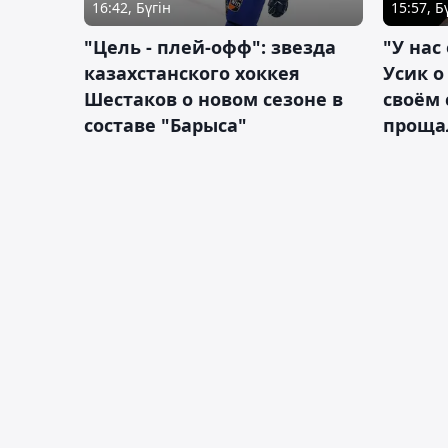
16:42, Бүгін
15:57, Б
"Цель - плей-офф": звезда
"У нас
казахстанского хоккея
Усик 
Шестаков о новом сезоне в
своём 
составе "Барыса"
проща