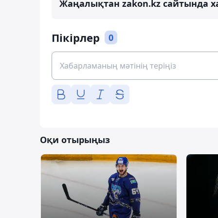
Жаңалықтан zakon.kz сайтында х
Пікірлер
0
Оқи отырыңыз