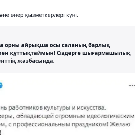
не өнер қызметкерлері күні.
а орны айрықша осы саланың барлық
мен құттықтаймын! Сіздерге шығармашылық
енттің жазбасында.