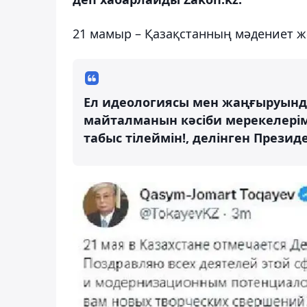
21 мамыр – Қазақстанның мәдениет жә
Ел идеологиясы мен жаңғыруынд
майталманын кәсіби мерекелері
табыс тілеймін!, делінген Презид