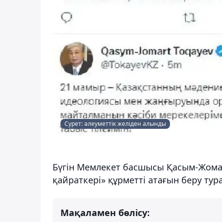
Сурет: әлеуметтік желіден алынды
Бүгін Мемлекет басшысы Қасым-Жомар
қайраткері» құрметті атағын беру ту
Мақаламен бөлісу: