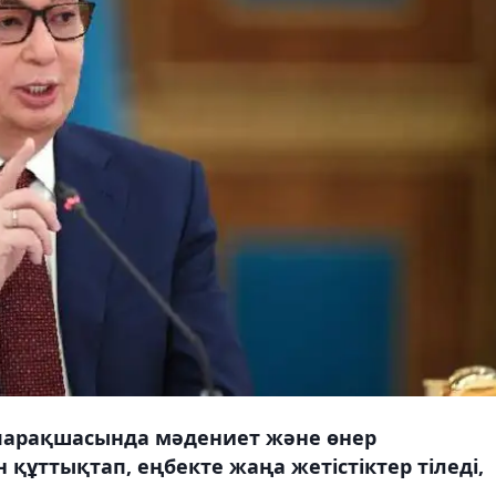
 парақшасында мәдениет және өнер
 құттықтап, еңбекте жаңа жетістіктер тіледі,