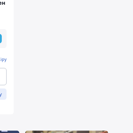
ен
Кіру
у