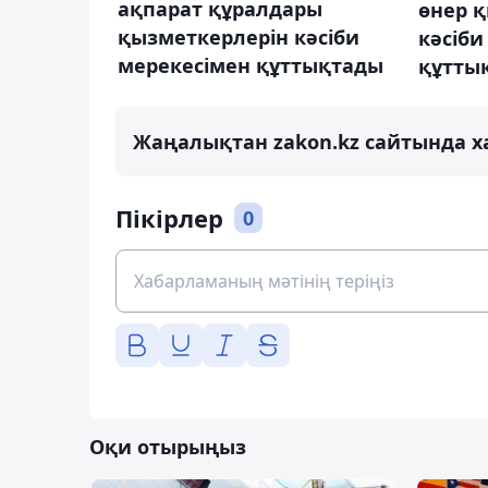
ақпарат құралдары
өнер 
қызметкерлерін кәсіби
кәсіби
мерекесімен құттықтады
құтты
Жаңалықтан zakon.kz сайтында х
Пікірлер
0
Оқи отырыңыз