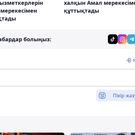
халқын Амал мерекесім
қызметкерлерін
құттықтады
 мерекесімен
қтады
абардар болыңыз:
Пікір жаз