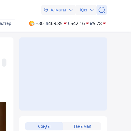
Алматы
Қаз
+30°
$
469.85
€
542.16
₽
5.78
алтері
Соңғы
Танымал