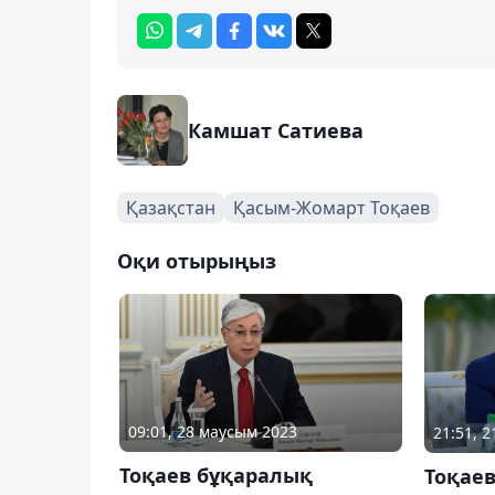
Камшат Сатиева
Қазақстан
Қасым-Жомарт Тоқаев
Оқи отырыңыз
09:01, 28 маусым 2023
21:51, 
Тоқаев бұқаралық
Тоқае