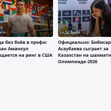
үгін
14:26, Бүгін
да без боёв в профи:
Официально: Бибисар
хан Аманкул
Асаубаева сыграет за
щается на ринг в США
Казахстан на шахмат
Олимпиаде-2026