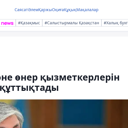
Саясат
Әлем
Қаржы
Оқиға
Құқық
Мақалалар
#Қазақмыс
#Салыстырмалы Қазақстан
#Халық бухг
әне өнер қызметкерлерін
 құттықтады