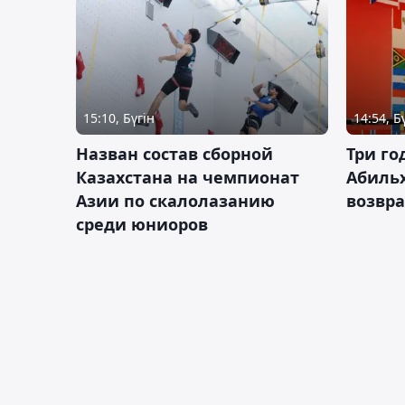
15:10, Бүгін
14:54, Б
Назван состав сборной
Три го
Казахстана на чемпионат
Абиль
Азии по скалолазанию
возвра
среди юниоров