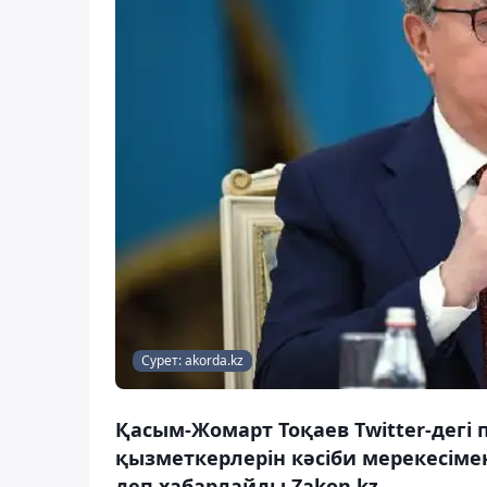
Сурет: akorda.kz
Қасым-Жомарт Тоқаев Twitter-дегі
қызметкерлерін кәсіби мерекесімен
деп хабарлайды Zakon.kz.