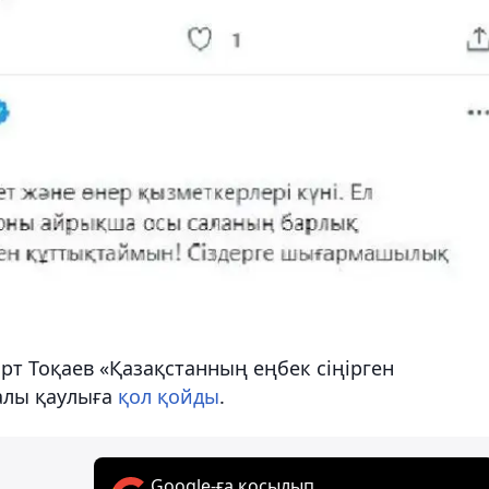
т Тоқаев «Қазақстанның еңбек сіңірген
ралы қаулыға
қол қойды
.
Google-ға қосылып,