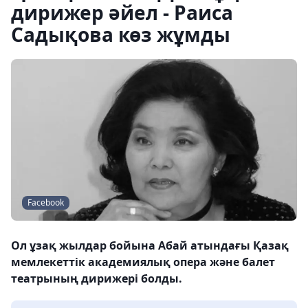
дирижер әйел - Раиса
Садықова көз жұмды
Facebook
Ол ұзақ жылдар бойына Абай атындағы Қазақ
мемлекеттік академиялық опера және балет
театрының дирижері болды.