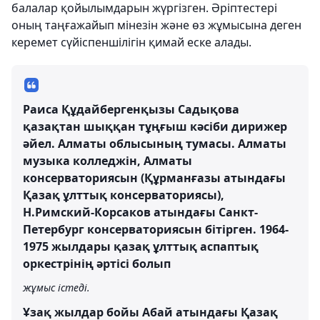
балалар қойылымдарын жүргізген. Әріптестері
оның таңғажайып мінезін және өз жұмысына деген
керемет сүйіспеншілігін қимай еске алады.
Раиса Құдайбергенқызы Садықова
қазақтан шыққан тұңғыш кәсіби дирижер
әйел. Алматы облысының тумасы. Алматы
музыка колледжін, Алматы
консерваториясын (Құрманғазы атындағы
Қазақ ұлттық консерваториясы),
Н.Римский-Корсаков атындағы Санкт-
Петербург консерваториясын бітірген. 1964-
1975 жылдары қазақ ұлттық аспаптық
оркестрінің әртісі болып
жұмыс істеді.
Ұзақ жылдар бойы Абай атындағы Қазақ