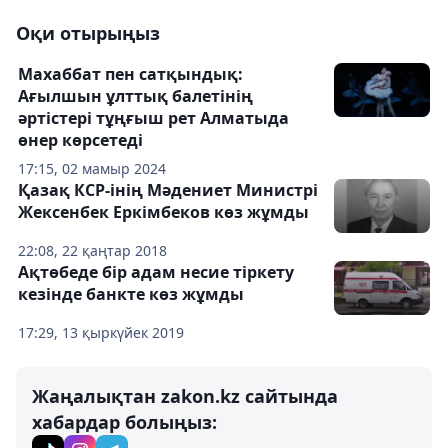
Оқи отырыңыз
Махаббат пен сатқындық:
Ағылшын ұлттық балетінің
әртістері тұңғыш рет Алматыда
өнер көрсетеді
17:15, 02 мамыр 2024
Қазақ КСР-інің Мәдениет Министрі
Жексенбек Еркімбеков көз жұмды
22:08, 22 қаңтар 2018
Ақтөбеде бір адам несие тіркету
кезінде банкте көз жұмды
17:29, 13 қыркүйек 2019
Жаңалықтан zakon.kz сайтында
хабардар болыңыз: