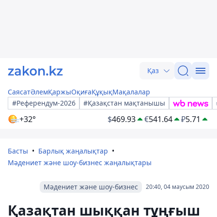
Қаз
Саясат
Әлем
Қаржы
Оқиға
Құқық
Мақалалар
#Референдум-2026
#Қазақстан мақтанышы
+32°
$
469.93
€
541.64
₽
5.71
Басты
Барлық жаңалықтар
Мәдениет және шоу-бизнес жаңалықтары
Мәдениет және шоу-бизнес
20:40, 04 маусым 2020
Қазақтан шыққан тұңғыш