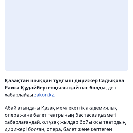
Қазақтан шыққан тұңғыш дирижер Садықова
Раиса Құдайбергенқызы қайтыс болды
, деп
хабарлайды
zakon.kz.
Абай атындағы Қазақ мемлекеттік академиялық
опера және балет театрының баспасөз қызметі
хабарлағандай, ол ұзақ жылдар бойы осы театрдың
дирижері болған, опера, балет және көптеген