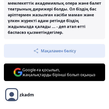
мемлекеттік академиялық опера және балет
театрының дирижері болды. Ол біздің бас
әріптермен жазылған кәсіби маман және
үлкен жүректі адам ретінде біздің
жадымызда қалады ... - деп атап өтті
баспасөз қызметіндегілер.
Мақаламен бөлісу
Google-ға қосылып,
жаңалықтарды бірінші болып оқыңыз
zkadm