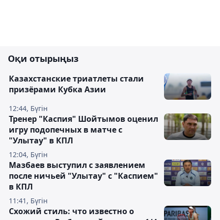
Оқи отырыңыз
Казахстанские триатлеты стали
призёрами Кубка Азии
12:44, Бүгін
Тренер "Каспия" Шойтымов оценил
игру подопечных в матче с
"Улытау" в КПЛ
12:04, Бүгін
Мазбаев выступил с заявлением
после ничьей "Улытау" с "Каспием"
в КПЛ
11:41, Бүгін
Схожий стиль: что известно о