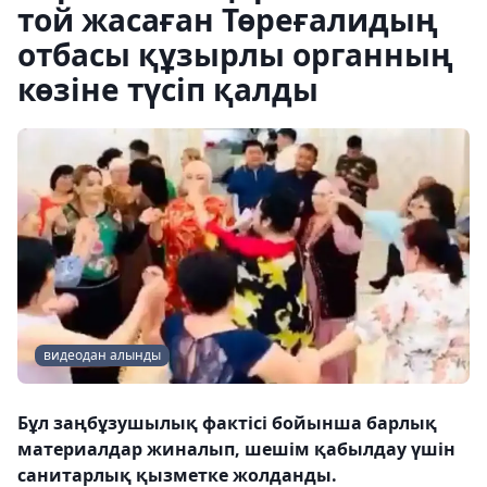
той жасаған Төреғалидың
отбасы құзырлы органның
көзіне түсіп қалды
видеодан алынды
Бұл заңбұзушылық фактісі бойынша барлық
материалдар жиналып, шешім қабылдау үшін
санитарлық қызметке жолданды.