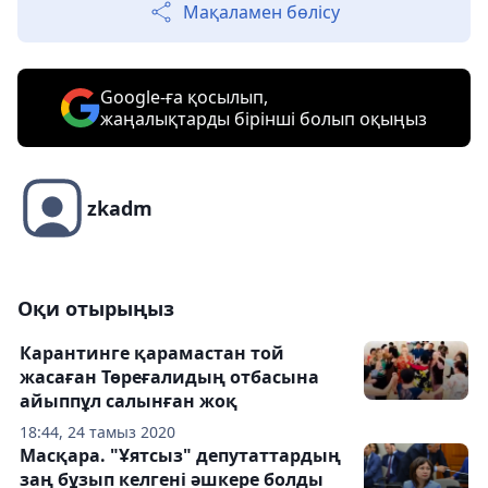
Мақаламен бөлісу
Google-ға қосылып,
жаңалықтарды бірінші болып оқыңыз
zkadm
Оқи отырыңыз
Карантинге қарамастан той
жасаған Төреғалидың отбасына
айыппұл салынған жоқ
18:44, 24 тамыз 2020
Масқара. "Ұятсыз" депутаттардың
заң бұзып келгені әшкере болды