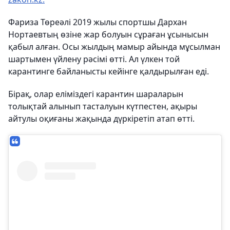
Фариза Төреәлі 2019 жылы спортшы Дархан
Нортаевтың өзіне жар болуын сұраған ұсынысын
қабыл алған. Осы жылдың мамыр айында мұсылман
шартымен үйлену рәсімі өтті. Ал үлкен той
карантинге байланысты кейінге қалдырылған еді.
Бірақ, олар еліміздегі карантин шараларын
толықтай алынып тасталуын күтпестен, ақыры
айтулы оқиғаны жақында дүркіретіп атап өтті.