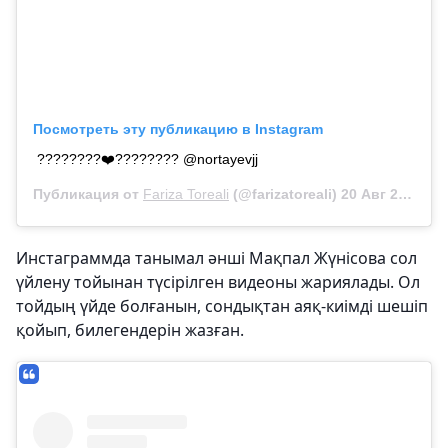
Посмотреть эту публикацию в Instagram
????????❤️???????? @nortayevjj
Публикация от
Fariza Toreali
(@farizatoreali)
20 Авг 2020 в 5:37 PDT
Инстаграммда танымал әнші Мақпал Жүнісова сол
үйлену тойынан түсірілген видеоны жариялады. Ол
тойдың үйде болғанын, сондықтан аяқ-киімді шешіп
қойып, билегендерін жазған.