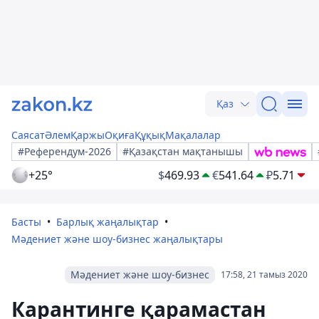
Қаз
Саясат
Әлем
Қаржы
Оқиға
Құқық
Мақалалар
#Референдум-2026
#Қазақстан мақтанышы
+25°
$
469.93
€
541.64
₽
5.71
Басты
Барлық жаңалықтар
Мәдениет және шоу-бизнес жаңалықтары
Мәдениет және шоу-бизнес
17:58, 21 тамыз 2020
Карантинге қарамастан