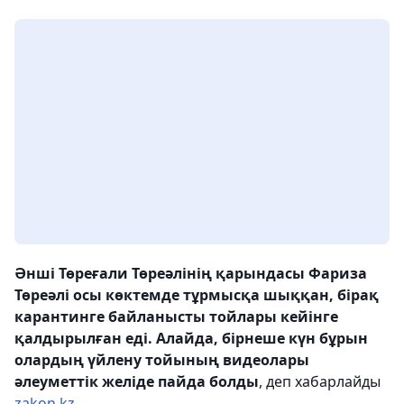
Әнші Төреғали Төреәлінің қарындасы Фариза
Төреәлі осы көктемде тұрмысқа шыққан, бірақ
карантинге байланысты тойлары кейінге
қалдырылған еді. Алайда, бірнеше күн бұрын
олардың үйлену тойының видеолары
әлеуметтік желіде пайда болды
, деп хабарлайды
zakon.kz.