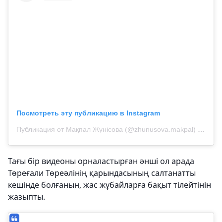
Посмотреть эту публикацию в Instagram
Публикация от Мақпал Жүнісова (@zhunusova.makpal)
19 Авг
Тағы бір видеоны орналастырған әнші ол арада
Төреғали Төреәлінің қарындасының салтанатты
кешінде болғанын, жас жұбайларға бақыт тілейтінін
жазыпты.