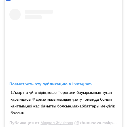
Посмотреть эту публикацию в Instagram
17мартта үйге кіріп,кеше Төреғали бауырымның туған
қарындасы Фариза қызымыздың ұзату тойында болып
қайттым,екі жас бақытты болсын,махаббаттары мәңгілік
болсын!
Публикация от
Мақпал Жүнісова
(@zhunusova.makpal)
19 А