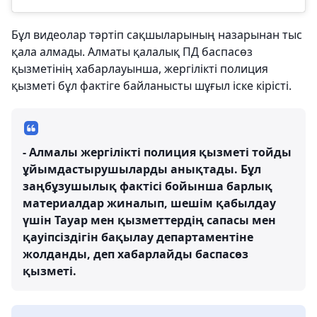
Бұл видеолар тәртіп сақшыларының назарынан тыс
қала алмады. Алматы қалалық ПД баспасөз
қызметінің хабарлауынша, жергілікті полиция
қызметі бұл фактіге байланысты шұғыл іске кірісті.
- Алмалы жергілікті полиция қызметі тойды
ұйымдастырушыларды анықтады. Бұл
заңбұзушылық фактісі бойынша барлық
материалдар жиналып, шешім қабылдау
үшін Тауар мен қызметтердің сапасы мен
қауіпсіздігін бақылау департаментіне
жолданды, деп хабарлайды баспасөз
қызметі.