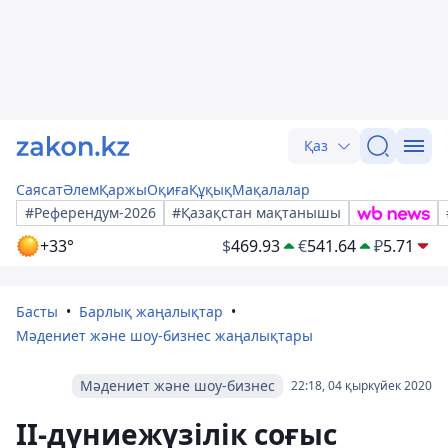
Қаз
Саясат
Әлем
Қаржы
Оқиға
Құқық
Мақалалар
#Референдум-2026
#Қазақстан мақтанышы
+33°
$
469.93
€
541.64
₽
5.71
Басты
Барлық жаңалықтар
Мәдениет және шоу-бизнес жаңалықтары
Мәдениет және шоу-бизнес
22:18, 04 қыркүйек 2020
ІІ-дүниежүзілік соғыс