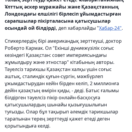
Ұлттық әскер мұражайы және Қазақстанның
Лондондағы елшілігі бірлесіп ұйымдастырған
сарапшылар пікірталасына қатысушылар
осындай ой білдірді,
деп хабарлайды "
Хабар-24"
.
Спикерлердің бірі американдық зерттеуші, доктор
Роберто Кармак. Ол "Екінші дүниежүзілік соғыс
кезіндегі Қазақстан: совет империясындағы
жұмылдыру және этностар" кітабының авторы.
Тәуелсіз тарихшы Қазақстан халқы үшін соғыс
аштық, сталиндік қуғын-сүргін, мәжбүрлеп
ұжымдастырудан кейін бірден келіп, 2 миллионға
дейін қазақтың өмірін қиды, - деді. Батыс ғалымы
білдірген тәуелсіз пікір онлайн-басқосуға
қатысушылардың шынайы қызығушылығын
туғызды. Олар бұл тақырып әлемдік тарихшылар
тарапынан терең зерттеуді қажет етеді деген
қорытындыға келді.