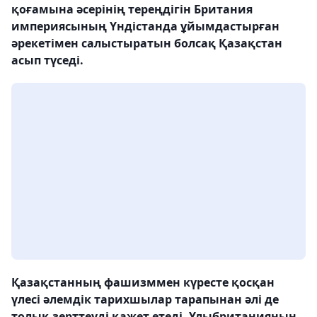
қоғамына әсерінің тереңдігін Британия
империясының Үндістанда ұйымдастырған
әрекетімен салыстыратын болсақ Қазақстан
асып түседі.
Қазақстанның фашизммен күресте қосқан
үлесі әлемдік тарихшылар тарапынан әлі де
толық зерттеуді қажет етеді. Ұлыбританияның