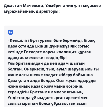
Джастин Мачевски, Ұлыбритания ұлттық әскер
мұражайының директоры:
- Көпшілігі бұл туралы біле бермейді, бірақ
Қазақстанда Екінші дүниежүзілік соғыс
кезінде Гитлерге қарсы коалиция құрған
одақтас мемлекеттердің бірі
Ұлыбританиядан да көп адам шығын
болған. Өнеркәсіп, тыл, ауыл шаруашылығы
және алғы шепке солдат жіберу бойынша
Қазақстан алда болды. Осы жұмылдыруды
және оның қазақ қоғамына әсерінің
тереңдігін Британия империясының
Үндістанда ұйымдастырған әрекетімен
салыстыратын болсақ Қазақстан асып