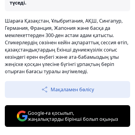
түседі.
Шараға Қазақстан, Ұлыбритания, АҚШ, Сингапур,
Германия, Франция, Жапония және басқа да
мемлекеттерден 300-ден астам адам қатысты.
Спикерлердің сөзінен кейін ақпараттық сессия өтіп,
қазақстандықтардың Екінші дүниежүзілік соғыс
кезіндегі ерен еңбегі және ата-бабамыздың ұлы
жеңіске қосқан үлесіне бүгінгі ұрпақтың беріп
отырған бағасы туралы әңгімеледі.
Мақаламен бөлісу
Google-ға қосылып,
жаңалықтарды бірінші болып оқыңыз