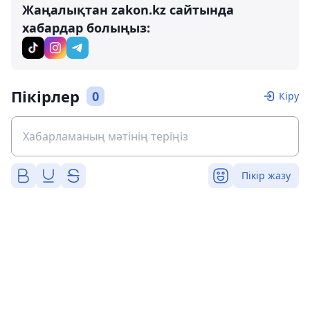
Жаңалықтан zakon.kz сайтында
хабардар болыңыз:
Пікірлер
0
Кіру
Пікір жазу