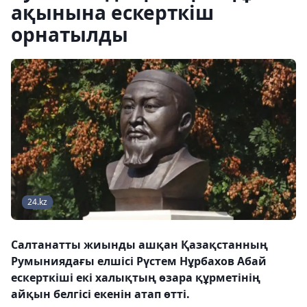
ақынына ескерткіш
орнатылды
24.kz
Салтанатты жиынды ашқан Қазақстанның
Румыниядағы елшісі Рүстем Нұрбахов Абай
ескерткіші екі халықтың өзара құрметінің
айқын белгісі екенін атап өтті.