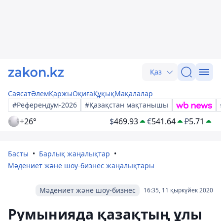
Қаз
Саясат
Әлем
Қаржы
Оқиға
Құқық
Мақалалар
#Референдум-2026
#Қазақстан мақтанышы
+26°
$
469.93
€
541.64
₽
5.71
Басты
Барлық жаңалықтар
Мәдениет және шоу-бизнес жаңалықтары
Мәдениет және шоу-бизнес
16:35, 11 қыркүйек 2020
Румынияда қазақтың ұлы