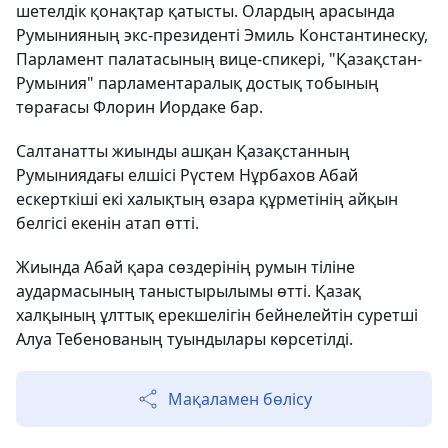
шетелдік қонақтар қатысты. Олардың арасында
Румынияның экс-президенті Эмиль Константинеску,
Парламент палатасының вице-спикері, "Қазақстан-
Румыния" парламентаралық достық тобының
төрағасы Флорин Иордаке бар.
Салтанатты жиынды ашқан Қазақстанның
Румыниядағы елшісі Рүстем Нұрбахов Абай
ескерткіші екі халықтың өзара құрметінің айқын
белгісі екенін атап өтті.
Жиында Абай қара сөздерінің румын тіліне
аудармасының таныстырылымы өтті. Қазақ
халқының ұлттық ерекшелігін бейнелейтін суретші
Алуа Тебенованың туындылары көрсетілді.
Мақаламен бөлісу