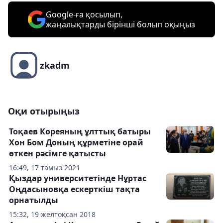
Google-ға қосылып,
жаңалықтарды бірінші болып оқыңыз
zkadm
Оқи отырыңыз
Тоқаев Кореяның ұлттық батыры
Хон Бом Доның құрметіне орай
өткен рәсімге қатысты
16:49, 17 тамыз 2021
Қыздар университетінде Нұртас
Оңдасыновқа ескерткіш тақта
орнатылды
15:32, 19 желтоқсан 2018