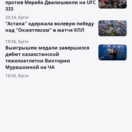
против Мераба Двалишвили на UFC
333
20:24, Бүгін
"Астана" одержала волевую победу
над "Окжетпесом" в матче КПЛ
19:56, Бүгін
Выигрышем медали завершился
дебют казахстанской
тяжелоатлетки Виктории
Мурашкиной на ЧА
19:43, Бүгін