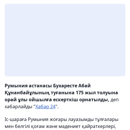
Румыния астанасы Бухаресте Абай
Құнанбайұлының туғанына 175 жыл толуына
орай ұлы ойшылға ескерткіш орнатылды,
деп
хабарлайды "
Хабар 24
".
Іс-шараға Румыния жоғары лауазымды тұлғалары
мен белгілі қоғам және мәдениет қайраткерлері,