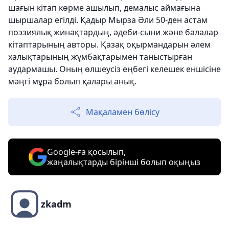
шағын кітап көрме ашылып, демалыс аймағына
шыршалар егілді. Қадыр Мырза Әли 50-ден астам
поэзиялық жинақтардың, әдеби-сыни және балалар
кітаптарының авторы. Қазақ оқырмандарын әлем
халықтарының жұмбақтарымен таныстырған
аудармашы. Оның өлшеусіз еңбегі келешек еншісіне
мәңгі мұра болып қалары анық.
Мақаламен бөлісу
Google-ға қосылып,
жаңалықтарды бірінші болып оқыңыз
zkadm