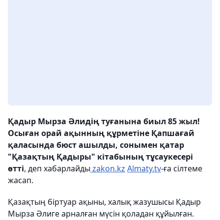
Қадыр Мырза Әлидің туғанына биыл 85 жыл!
Осыған орай ақынның құрметіне Қапшағай
қаласында бюст ашылды, сонымен қатар
"Қазақтың Қадыры" кітабының тұсаукесері
өтті
, деп хабарлайды
zakon.kz
Almaty.tv
-ға сілтеме
жасап.
Қазақтың біртуар ақыны, халық жазушысы Қадыр
Мырза Әлиге арналған мүсін қоладан құйылған.