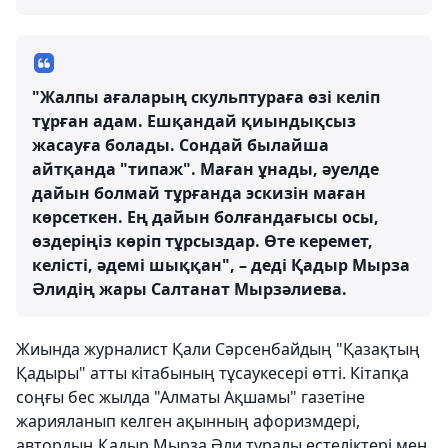
"Жалпы ағаларың скульптураға өзі келіп
тұрған адам. Ешқандай қиындықсыз
жасауға болады. Сондай былайша
айтқанда "типаж". Маған ұнады, әуелде
дайын болмай тұрғанда эскизін маған
көрсеткен. Ең дайын болғандағысы осы,
өздеріңіз көріп тұрсыздар. Өте керемет,
келісті, әдемі шыққан", – деді Қадыр Мырза
Әлидің жары Салтанат Мырзәлиева.
Жиында журналист Қали Сәрсенбайдың "Қазақтың
Қадыры" атты кітабының тұсаукесері өтті. Кітапқа
соңғы бес жылда "Алматы Ақшамы" газетіне
жарияланып келген ақынның афоризмдері,
автордың Қадыр Мырза Әли туралы естеліктері мен