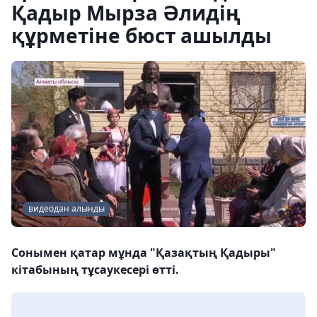
Қадыр Мырза Әлидің
құрметіне бюст ашылды
видеодан алынды
Сонымен қатар мұнда "Қазақтың Қадыры"
кітабының тұсаукесері өтті.