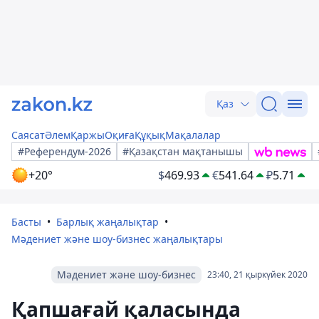
Қаз
Саясат
Әлем
Қаржы
Оқиға
Құқық
Мақалалар
#Референдум-2026
#Қазақстан мақтанышы
+20°
$
469.93
€
541.64
₽
5.71
Басты
Барлық жаңалықтар
Мәдениет және шоу-бизнес жаңалықтары
Мәдениет және шоу-бизнес
23:40, 21 қыркүйек 2020
Қапшағай қаласында