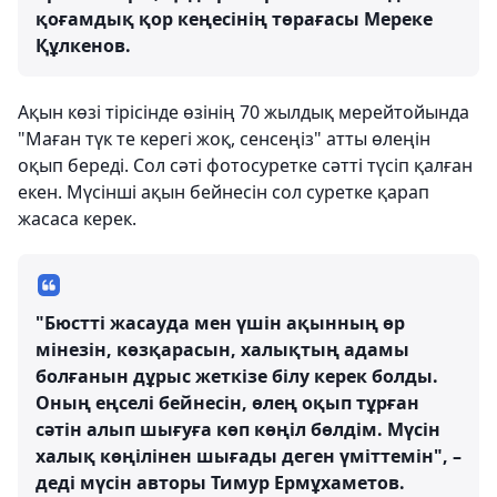
қоғамдық қор кеңесінің төрағасы Мереке
Құлкенов.
Ақын көзі тірісінде өзінің 70 жылдық мерейтойында
"Маған түк те керегі жоқ, сенсеңіз" атты өлеңін
оқып береді. Сол сәті фотосуретке сәтті түсіп қалған
екен. Мүсінші ақын бейнесін сол суретке қарап
жасаса керек.
"Бюстті жасауда мен үшін ақынның өр
мінезін, көзқарасын, халықтың адамы
болғанын дұрыс жеткізе білу керек болды.
Оның еңселі бейнесін, өлең оқып тұрған
сәтін алып шығуға көп көңіл бөлдім. Мүсін
халық көңілінен шығады деген үміттемін", –
деді мүсін авторы Тимур Ермұхаметов.