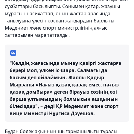
сұхбаттары басылыпты. Сонымен қатар, жазушы
мұрасын насихаттап, оның жастар арасында
танылуына үлесін қосқан жандардың барлығы
Мәдениет және спорт министрлігінің алғыс
хаттарымен марапатталды.
"Көлдің жағасында мынау қазіргі жастарға
берері мол, үлкен іс-шара. Салмағы да
басым деп ойлаймын. Жалпы Қадыр
Мырзаны «Нағыз қазақ қазақ емес, нағыз
қазақ домбыра» деген бірауыз сөзінің өзі
барша ұлтымыздың болмысын ашқынын
білесіздер", – деді ҚР Мәдениет және спорт
вице-министрі Нұрғиса Дәуешов.
Бұдан бөлек ақынның шығармашылығы туралы