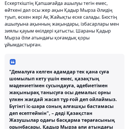
Ескерткіштің Қапшағайда ашылуы тегін емес,
өйткені дәл осы жер ақын Қадыр Мырза Әлидің
туып, өскен жері Ақ Жайықты еске салады. Бюстің
ашылуына ақынның жақындары, ізбасарлары мен
зиялы қауым өкілдері қатысты. Шараны Қадыр
Мырза Әли атындағы қоғамдық қоры
ұйымдастырған.
"Демалуға келген адамдар тек қана суға
шомылып кету үшін емес, қазақтың
мәдениетімен сусындауға, әдебиетімен
жақынырақ танысуға осы демалыс орны
үлкен жағдай жасап тұр ғой деп ойлаймыз.
Бүгінгі іс-шара соның алғашқы бастамасы
деп есептеймін", – деді Қазақстан
Жазушылар одағы басқарма төрағасының
орынбасары, Қадыр Мырза әли атындағы