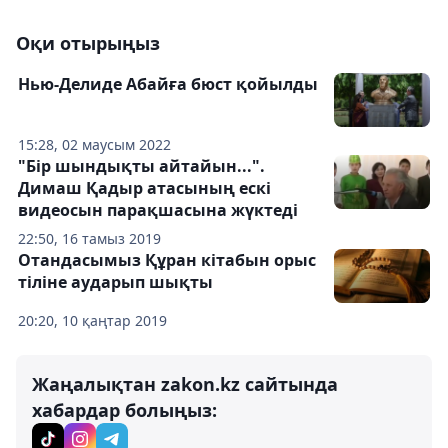
Оқи отырыңыз
Нью-Делиде Абайға бюст қойылды
15:28, 02 маусым 2022
"Бір шындықты айтайын...".
Димаш Қадыр атасының ескі
видеосын парақшасына жүктеді
22:50, 16 тамыз 2019
Отандасымыз Құран кітабын орыс
тіліне аударып шықты
20:20, 10 қаңтар 2019
Жаңалықтан zakon.kz сайтында
хабардар болыңыз: