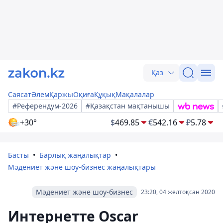
Қаз
Саясат
Әлем
Қаржы
Оқиға
Құқық
Мақалалар
#Референдум-2026
#Қазақстан мақтанышы
+30°
$
469.85
€
542.16
₽
5.78
Басты
Барлық жаңалықтар
Мәдениет және шоу-бизнес жаңалықтары
Мәдениет және шоу-бизнес
23:20, 04 желтоқсан 2020
Интернетте Oscar