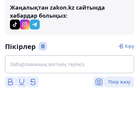
Жаңалықтан zakon.kz сайтында
хабардар болыңыз:
Пікірлер
0
Кіру
Пікір жазу