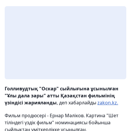
Голливудтық "Оскар" сыйлығына ұсынылған
"
Ұлы дала зары" атты Қазақстан фильмінің
үзіндісі жарияланды
, деп хабарлайды
zakon.kz.
Фильм продюсері - Ернар Мәліков. Картина "Шет
тіліндегі үздік фильм" номинациясы бойынша
сыйлықтан үміткерлікке ұсынылған.