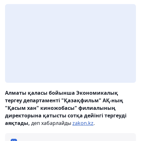
Алматы қаласы бойынша Экономикалық
тергеу департаменті "Қазақфильм" АҚ-ның
"Қасым хан" киножобасы" филиалының
директорына қатысты сотқа дейінгі тергеуді
аяқтады,
деп хабарлайды
zakon.kz
.