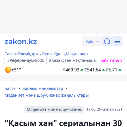
Қаз
Саясат
Әлем
Қаржы
Оқиға
Құқық
Мақалалар
#Референдум-2026
#Қазақстан мақтанышы
+31°
$
469.93
€
541.64
₽
5.71
Басты
Барлық жаңалықтар
Мәдениет және шоу-бизнес жаңалықтары
Мәдениет және шоу-бизнес
19:06, 26 қаңтар 2021
"Қасым хан" сериалынан 30