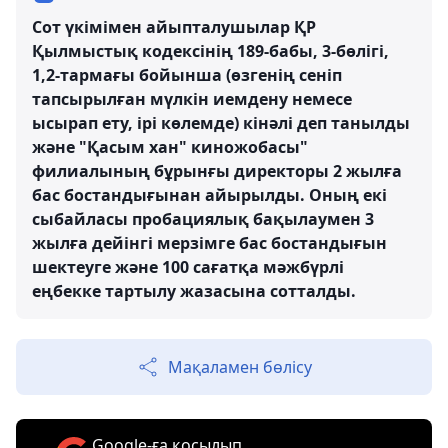
Сот үкімімен айыпталушылар ҚР
Қылмыстық кодексінің 189-бабы, 3-бөлігі,
1,2-тармағы бойынша (өзгенің сеніп
тапсырылған мүлкін иемдену немесе
ысырап ету, ірі көлемде) кінәлі деп танылды
және "Қасым хан" киножобасы"
филиалының бұрынғы директоры 2 жылға
бас бостандығынан айырылды. Оның екі
сыбайласы пробациялық бақылаумен 3
жылға дейінгі мерзімге бас бостандығын
шектеуге және 100 сағатқа мәжбүрлі
еңбекке тартылу жазасына сотталды.
Мақаламен бөлісу
Google-ға қосылып,