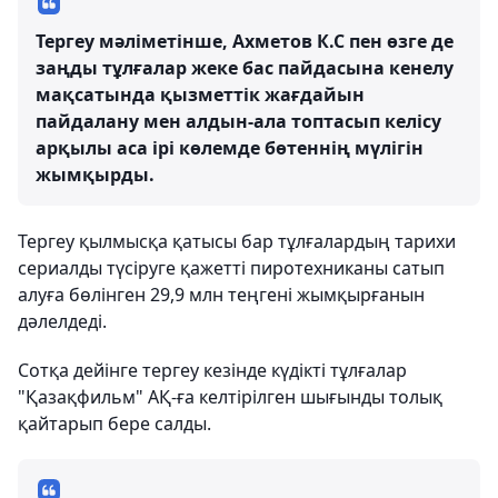
Тергеу мәліметінше, Ахметов К.С пен өзге де
заңды тұлғалар жеке бас пайдасына кенелу
мақсатында қызметтік жағдайын
пайдалану мен алдын-ала топтасып келісу
арқылы аса ірі көлемде бөтеннің мүлігін
жымқырды.
Тергеу қылмысқа қатысы бар тұлғалардың тарихи
сериалды түсіруге қажетті пиротехниканы сатып
алуға бөлінген 29,9 млн теңгені жымқырғанын
дәлелдеді.
Сотқа дейінге тергеу кезінде күдікті тұлғалар
"Қазақфильм" АҚ-ға келтірілген шығынды толық
қайтарып бере салды.