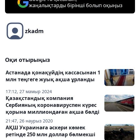
жаңалықтарды бірінші болып оқыңыз
zkadm
Оқи отырыңыз
Астанада қонақүйдің кассасынан 1
млн теңгеге жуық ақша ұрланды
17:12, 27 мамыр 2024
Қазақстандық компания
Сербияның коронавируспен күрес
қорына миллиондаған ақша бөлді
21:47, 26 наурыз 2020
АҚШ Украинаға әскери көмек
ретінде 250 млн доллар бөлмекші