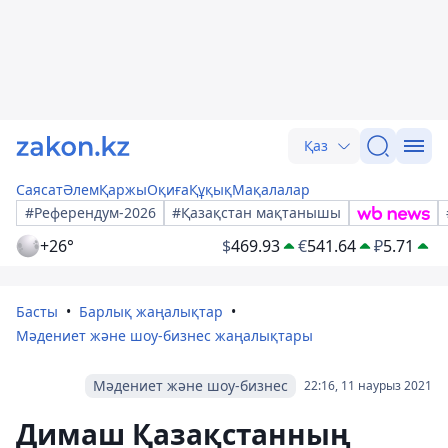
Қаз
Саясат
Әлем
Қаржы
Оқиға
Құқық
Мақалалар
#Референдум-2026
#Қазақстан мақтанышы
+26°
$
469.93
€
541.64
₽
5.71
Басты
Барлық жаңалықтар
Мәдениет және шоу-бизнес жаңалықтары
Мәдениет және шоу-бизнес
22:16, 11 наурыз 2021
Димаш Қазақстанның