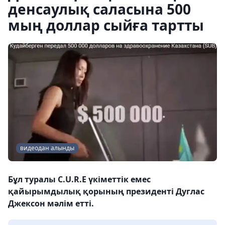
денсаулық саласына 500
мың доллар сыйға тартты
видеодан алынды
Бұл туралы C.U.R.E үкіметтік емес
қайырымдылық қорының президенті Дуглас
Джексон мәлім етті.