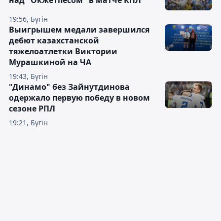
над "Окжетпесом" в матче КПЛ
19:56, Бүгін
Выигрышем медали завершился
дебют казахстанской
тяжелоатлетки Виктории
Мурашкиной на ЧА
19:43, Бүгін
"Динамо" без Зайнутдинова
одержало первую победу в новом
сезоне РПЛ
19:21, Бүгін