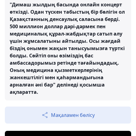
"Димаш жылдың басында онлайн концерт
өткізді. Одан түскен табыстың бір бөлігін ол
Қазақстанның денсаулық саласына берді.
500 миллион доллар дәрі-дәрмек пен
медициналық құрал-жабдықтар сатып алу
үшін жұмсалатыны айтылды. Осы жағдай
біздің онымен жақын танысуымызға түрткі
болды. Сөйтіп оны өзіміздің бас
амбассадорымыз ретінде тағайындадық.
Оның медицина қызметкерлерінің
жанкештілігі мен қаһармандығына
арналған әні бар" делінеді қосымша
ақпаратта.
Мақаламен бөлісу