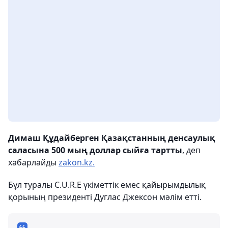
Димаш Құдайберген Қазақстанның денсаулық
саласына 500 мың доллар сыйға тартты
, деп
хабарлайды
zakon.kz.
Бұл туралы C.U.R.E үкіметтік емес қайырымдылық
қорының президенті Дуглас Джексон мәлім етті.