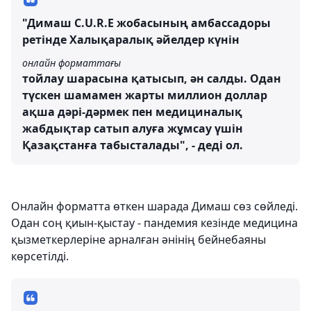
"Димаш C.U.R.E жобасының амбассадоры
ретінде Халықаралық әйелдер күнін
онлайн форматтағы
тойлау шарасына қатысып, ән салды. Одан
түскен шамамен жарты миллион доллар
ақша дәрі-дәрмек пен медициналық
жабдықтар сатып алуға жұмсау үшін
Қазақстанға табысталады", - деді ол.
Онлайн форматта өткен шарада Димаш сөз сөйледі.
Одан соң қиын-қыстау - пандемия кезінде медицина
қызметкерлеріне арналған әнінің бейнебаяны
көрсетілді.