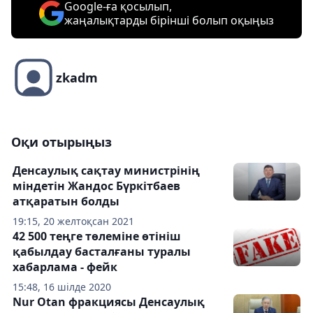
Google-ға қосылып,
жаңалықтарды бірінші болып оқыңыз
zkadm
Оқи отырыңыз
Денсаулық сақтау министрінің
міндетін Жандос Бүркітбаев
атқаратын болды
19:15, 20 желтоқсан 2021
42 500 теңге төлеміне өтініш
қабылдау басталғаны туралы
хабарлама - фейк
15:48, 16 шілде 2020
Nur Otan фракциясы Денсаулық