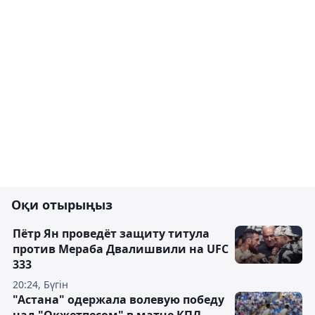
Оқи отырыңыз
Пётр Ян проведёт защиту титула
против Мераба Двалишвили на UFC
333
20:24, Бүгін
"Астана" одержала волевую победу