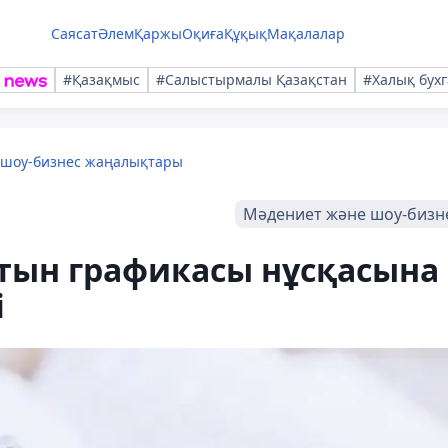
Саясат
Әлем
Қаржы
Оқиға
Құқық
Мақалалар
#Қазақмыс
#Салыстырмалы Қазақстан
#Халық бухг
 шоу-бизнес жаңалықтары
Мәдениет және шоу-бизн
атын графикасы нұсқасына
і