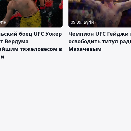
үгін
09:39, Бүгін
ьский боец UFC Уокер
Чемпион UFC Гейджи
ет Вердума
освободить титул ради
айшим тяжеловесом в
Махачевым
ии