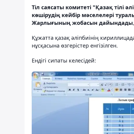
Тіл саясаты комитеті "Қазақ тілі 
көшірудің кейбір мәселелері тура
Жарлығының жобасы
н дайындады
Құжатта қазақ әліпбиінің кириллица
нұсқасына өзгерістер енгізілген.
Ендігі сипаты келесідей: