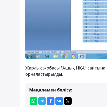
Жарлық жобасы "Ашық НҚА" сайтына 6
орналастырылды.
Мақаламен бөлісу: