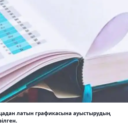
ицадан латын графикасына ауыстырудың
ілген.