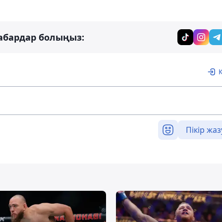
абардар болыңыз:
Пікір жаз