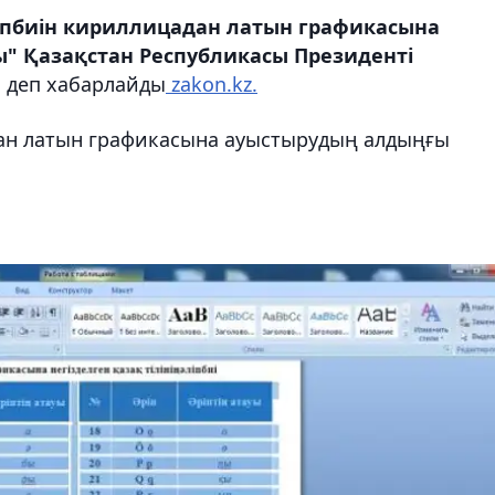
әліпбиін кириллицадан латын графикасына
лы" Қазақстан Республикасы Президенті
, деп хабарлайды
zakon.kz.
дан латын графикасына ауыстырудың алдыңғы