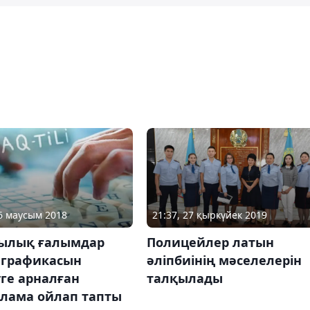
06 маусым 2018
21:37, 27 қыркүйек 2019
ылық ғалымдар
Полицейлер латын
 графикасын
әліпбиінің мәселелерін
ге арналған
талқылады
рлама ойлап тапты