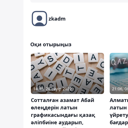
zkadm
Оқи отырыңыз
14:48, 28 сәуір 2022
21:06, 
Сотталған азамат Абай
Алмат
өлеңдерін латын
латын
графикасындағы қазақ
үйрету
әліпбиіне аударып,
бағда