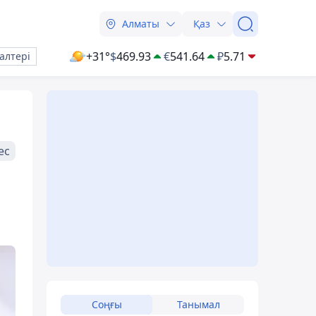
Алматы
Қаз
+31°
$
469.93
€
541.64
₽
5.71
алтері
ес
Соңғы
Танымал