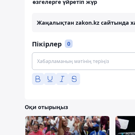
өзгелерге үйретіп жүр
Жаңалықтан zakon.kz сайтында х
Пікірлер
0
Оқи отырыңыз