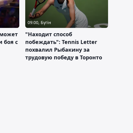
09:00, Бүгін
 может
"Находит способ
 боя с
побеждать": Tennis Letter
похвалил Рыбакину за
трудовую победу в Торонто