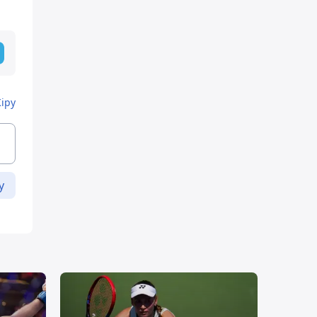
Кіру
у