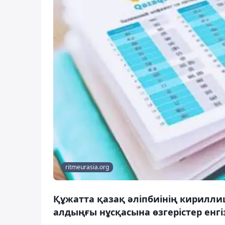
ritmeurasia.org
Құжатта қазақ әліпбиінің кирилл
алдыңғы нұсқасына өзгерістер енгіз