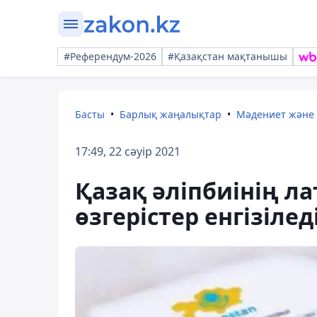
#Референдум-2026
#Қазақстан мақтанышы
Басты
Барлық жаңалықтар
Мәдениет және
17:49, 22 сәуір 2021
Қазақ әліпбиінің л
өзгерістер енгізілед