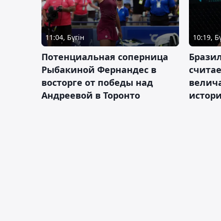
11:04, Бүгін
10:19, Б
Потенциальная соперница
Бразил
Рыбакиной Фернандес в
счита
восторге от победы над
велич
Андреевой в Торонто
истор