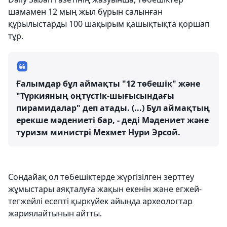
шамамен 12 мың жыл бұрын салынған
құрылыстарды
100 шақырым қашықтықта
қоршап
тұр.
Ғалымдар бұл аймақты "12 төбешік" және
"Түркияның оңтүстік-шығысындағы
пирамидалар" деп атады. (...) Бұл аймақтың
ерекше мәдениеті бар, - деді Мәдениет және
туризм министрі Мехмет Нури Эрсой.
Сондайақ ол төбешіктерде жүргізілген зерттеу
жұмыстары аяқталуға жақын екенін және егжей-
тегжейлі есепті қыркүйек айында археологтар
жариялайтынын айтты.