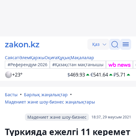
Қаз
Саясат
Әлем
Қаржы
Оқиға
Құқық
Мақалалар
#Референдум-2026
#Қазақстан мақтанышы
+23°
$
469.93
€
541.64
₽
5.71
Басты
Барлық жаңалықтар
Мәдениет және шоу-бизнес жаңалықтары
Мәдениет және шоу-бизнес
18:37, 29 маусым 2021
Түркияда ежелгі 11 керемет