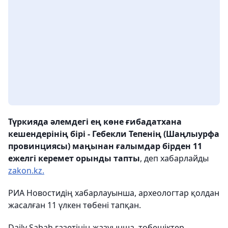
Түркияда әлемдегі ең көне ғибадатхана
кешендерінің бірі - Гебекли Тепенің (Шаңлыурфа
провинциясы) маңынан ғалымдар бірден 11
ежелгі керемет орынды тапты
, деп хабарлайды
zakon.kz.
РИА Новостидің хабарлауынша, археологтар қолдан
жасалған 11 үлкен төбені тапқан.
Daily Sabah газетінің жазуынша, төбешіктер