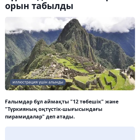
орын табылды
иллюстрация үшін алынды
Ғалымдар бұл аймақты "12 төбешік" және
"Түркияның оңтүстік-шығысындағы
пирамидалар" деп атады.