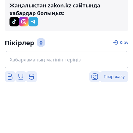
Жаңалықтан zakon.kz сайтында
хабардар болыңыз:
Пікірлер
0
Кіру
Пікір жазу