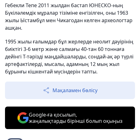
Гебекли Тепе 2011 жылдан бастап ЮНЕСКО-ның
Бүкіләлемдік мұралар тізіміне енгізілген, оны 1963
жылы Ыстамбұл мен Чикагодан келген археологтар
ашқан.
1995 жылы ғалымдар бұл жерлерде неолит дәуірінің
биіктігі 3-6 метр және салмағы 40-тан 60 тоннаға
дейінгі Т-тәрізді маңдайшаларды, сондай-ақ әр түрлі
артефактілерді, мысалы, адамның
12 мың жыл
бұрынғы
кішкентай мүсіндерін тапты.
Мақаламен бөлісу
Google-ға қосылып,
жаңалықтарды бірінші болып оқыңыз