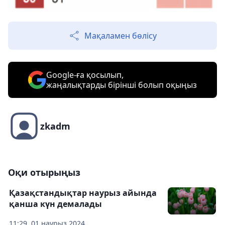
Мақаламен бөлісу
Google-ға қосылып,
жаңалықтарды бірінші болып оқыңыз
zkadm
Оқи отырыңыз
Қазақстандықтар наурыз айында
қанша күн демалады
11:29, 01 наурыз 2024