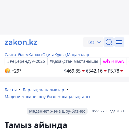
Қаз
Саясат
Әлем
Қаржы
Оқиға
Құқық
Мақалалар
#Референдум-2026
#Қазақстан мақтанышы
+29°
$
469.85
€
542.16
₽
5.78
Басты
Барлық жаңалықтар
Мәдениет және шоу-бизнес жаңалықтары
Мәдениет және шоу-бизнес
18:27, 27 шілде 2021
Тамыз айында