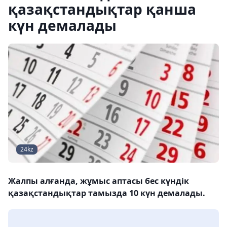
қазақстандықтар қанша
күн демалады
24kz
Жалпы алғанда, жұмыс аптасы бес күндік
қазақстандықтар тамызда 10 күн демалады.