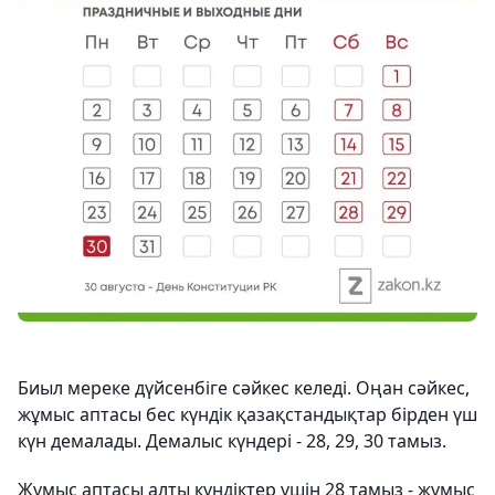
Биыл мереке дүйсенбіге сәйкес келеді. Оңан сәйкес,
жұмыс аптасы
бес күндік
қазақстандықтар бірден үш
күн демалады. Демалыс күндері - 28, 29, 30 тамыз.
Жұмыс аптасы алты күндіктер үшін 28 тамыз - жұмыс