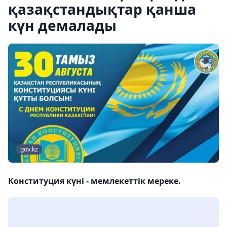
қазақстандықтар қанша
күн демалады
gov.kz
Конституция күні - мемлекеттік мереке.