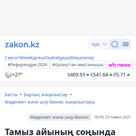
Қаз
Саясат
Әлем
Қаржы
Оқиға
Құқық
Мақалалар
#Референдум-2026
#Қазақстан мақтанышы
+27°
$
469.93
€
541.64
₽
5.71
Басты
Барлық жаңалықтар
Мәдениет және шоу-бизнес жаңалықтары
Мәдениет және шоу-бизнес
16:59, 23 тамыз 2021
Тамыз айының соңында