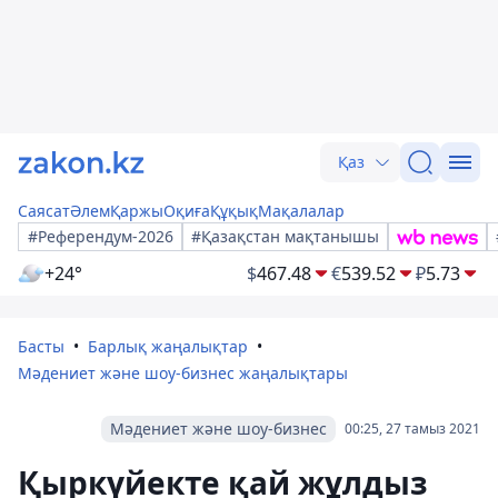
Қаз
Саясат
Әлем
Қаржы
Оқиға
Құқық
Мақалалар
#Референдум-2026
#Қазақстан мақтанышы
+24°
$
467.48
€
539.52
₽
5.73
Басты
Барлық жаңалықтар
Мәдениет және шоу-бизнес жаңалықтары
Мәдениет және шоу-бизнес
00:25, 27 тамыз 2021
Қыркүйекте қай жұлдыз