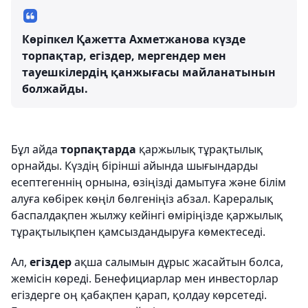
Көріпкел Қажетта Ахметжанова күзде
торпақтар, егіздер, мергендер мен
тауешкілердің қанжығасы майланатынын
болжайды.
Бұл айда
торпақтарда
қаржылық тұрақтылық
орнайды. Күздің бірінші айында шығындарды
есептегеннің орнына, өзіңізді дамытуға және білім
алуға көбірек көңіл бөлгеніңіз абзал. Карералық
баспалдақпен жылжу кейінгі өміріңізде қаржылық
тұрақтылықпен қамсыздандыруға көмектеседі.
Ал,
егіздер
ақша салымын дұрыс жасайтын болса,
жемісін көреді. Бенефициарлар мен инвесторлар
егіздерге оң қабақпен қарап, қолдау көрсетеді.