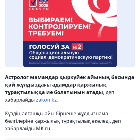
Астролог мамандар қыркүйек айының басында
қай жұлдыздағы адамдар қаржылық
тұрақтылыққа ие болатынын атады
, деп
хабарлайды
zakon.kz.
Күздің алғашқы айы бірнеше жұлдызнама
белгілеріне қаржылық тұрақтылық әкеледі, деп
хабарлайды MK.ru.