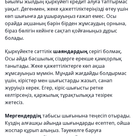
Биылғы жылдың қыркүйегі кредит алуға таптырмас
уақыт. Дегенмен, жеке қажеттіліктеріңізді өтеу үшін
көп шығынға да ұшырауыңыз ғажап емес. Осы
орайда ақшаның бәрін бірден жұмсаудың орнына,
біраз бөлігін кейінге сақтап қойғаныңыз дұрыс
болады.
Қыркүйекте сәттілік
шаяндардың
серігі болмақ.
Осы айда басшылық сіздерге ерекше қамқорлық
танытады. Жеке қажеттіліктерге көп ақша
жұмсауыңыз мүмкін. Мұндай жағдайды болдырмас
үшін, кірістер мен шығыстарды жазып, санап
жүруіңіз керек. Егер, кіріс-шығысты ретке
келтірсеңіз, қаржылық тұрақтылыққа тезірек
жетесіз.
Мергендердің
табысы шығынына теңесіп отырады.
Күздің алғашқы айында шығындарды есептеп, ойша
жоспар құрып алыңыз. Тәуекелге баруға