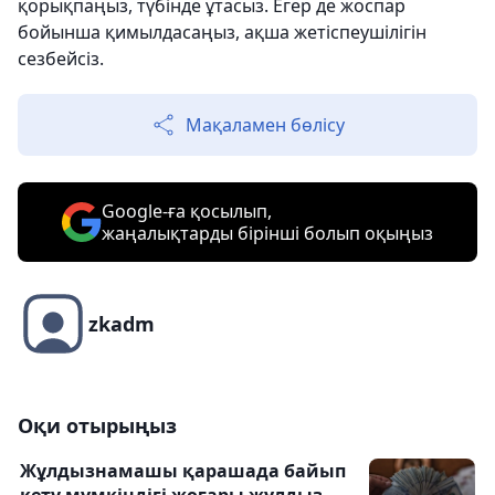
қорықпаңыз, түбінде ұтасыз. Егер де жоспар
бойынша қимылдасаңыз, ақша жетіспеушілігін
сезбейсіз.
Мақаламен бөлісу
Google-ға қосылып,
жаңалықтарды бірінші болып оқыңыз
zkadm
Оқи отырыңыз
Жұлдызнамашы қарашада байып