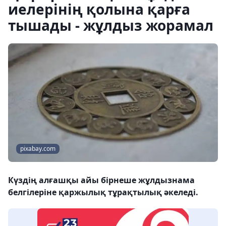
иелерінің қолына қарға
тышады - жұлдыз жорамал
pixabay.com
Күздің алғашқы айы бірнеше жұлдызнама
белгілеріне қаржылық тұрақтылық әкеледі.