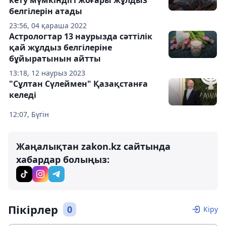
кету мүмкіндігі жоғары жұлдыз
белгілерін атады
23:56, 04 қараша 2022
Астрологтар 13 наурызда сәттілік
қай жұлдыз белгілеріне
бұйыратынын айтты
13:18, 12 наурыз 2023
"Сұлтан Сүлеймен" Қазақстанға
келеді
12:07, Бүгін
Жаңалықтан zakon.kz сайтында
хабардар болыңыз:
Пікірлер
0
Кіру