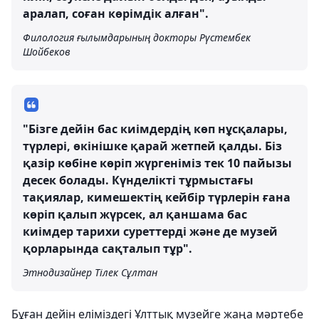
аралап, соған көрімдік алған".
Филология ғылымдарының докторы Рүстембек
Шойбеков
"Бізге дейін бас киімдердің көп нұсқалары,
түрлері, өкінішке қарай жетпей қалды. Біз
қазір көбіне көріп жүргеніміз тек 10 пайызы
десек болады. Күнделікті тұрмыстағы
тақиялар, кимешектің кейбір түрлерін ғана
көріп қалып жүрсек, ал қаншама бас
киімдер тарихи суреттерді және де музей
қорларында сақталып тұр".
Этнодизайнер Тілек Сұлтан
Бұған дейін еліміздегі Ұлттық музейге жаңа мәртебе