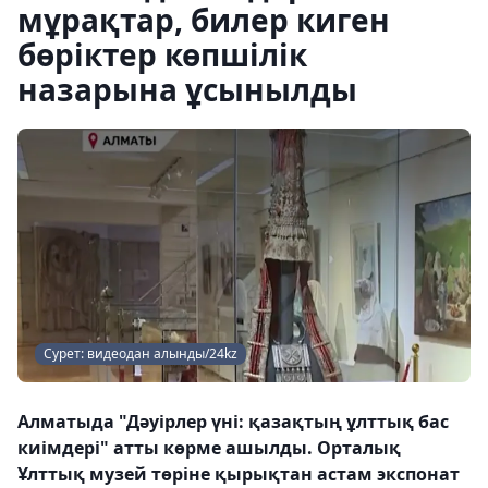
мұрақтар, билер киген
бөріктер көпшілік
назарына ұсынылды
Сурет: видеодан алынды/24kz
Алматыда "Дәуірлер үні: қазақтың ұлттық бас
киімдері" атты көрме ашылды. Орталық
Ұлттық музей төріне қырықтан астам экспонат