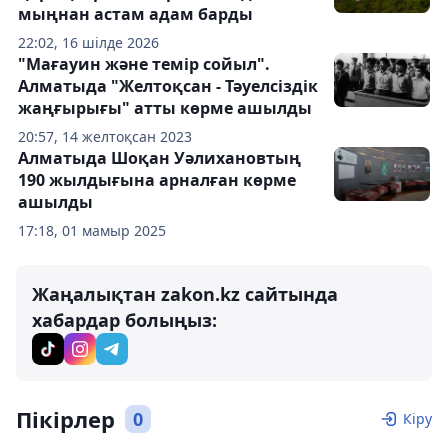
мыңнан астам адам барды
22:02, 16 шілде 2026
"Мағауин және темір сойыл".
Алматыда "Желтоқсан - Тәуелсіздік
жаңғырығы" атты көрме ашылды
20:57, 14 желтоқсан 2023
Алматыда Шоқан Уәлихановтың
190 жылдығына арналған көрме
ашылды
17:18, 01 мамыр 2025
Жаңалықтан zakon.kz сайтында
хабардар болыңыз:
Пікірлер
0
Кіру