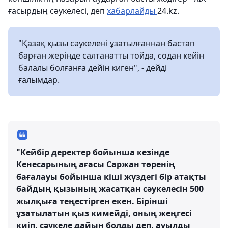
ғасырдың сәукелесі, деп
хабарлайды
24.kz.
"Қазақ қызы сәукелені ұзатылғаннан бастап
барған жерінде салтанатты тойда, содан кейін
балалы болғанға дейін киген", - дейді
ғалымдар.
"Кейбір деректер бойынша кезінде
Кенесарының ағасы Саржан төренің
бағалауы бойынша кіші жүздегі бір атақты
байдың қызының жасатқан сәукелесін 500
жылқыға теңестірген екен. Бірінші
ұзатылатын қыз кимейді, оның жеңгесі
киіп, сәукеле дайын болды деп, ауылды