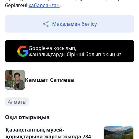
берілгені
хабарланған
.
Мақаламен бөлісу
Google-ға қосылып,
жаңалықтарды бірінші болып оқыңыз
Камшат Сатиева
Алматы
Оқи отырыңыз
Қазақстанның музей-
қорықтарына жарты жылда 784