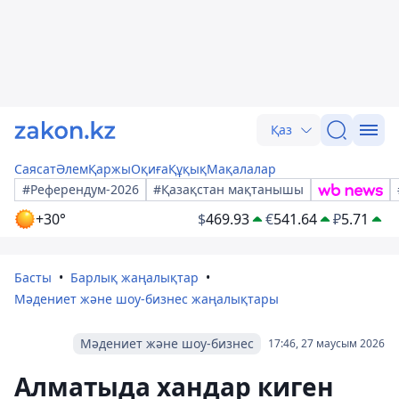
Қаз
Саясат
Әлем
Қаржы
Оқиға
Құқық
Мақалалар
#Референдум-2026
#Қазақстан мақтанышы
+30°
$
469.93
€
541.64
₽
5.71
Басты
Барлық жаңалықтар
Мәдениет және шоу-бизнес жаңалықтары
Мәдениет және шоу-бизнес
17:46, 27 маусым 2026
Алматыда хандар киген