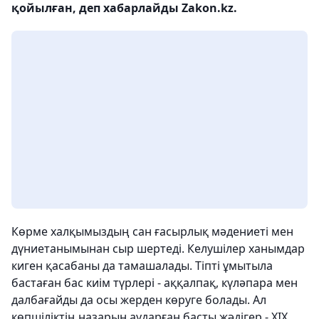
қойылған, деп хабарлайды Zakon.kz.
Көрме халқымыздың сан ғасырлық мәдениеті мен
дүниетанымынан сыр шертеді. Келушілер ханымдар
киген қасабаны да тамашалады. Тіпті ұмытыла
бастаған бас киім түрлері - аққалпақ, күләпара мен
далбағайды да осы жерден көруге болады. Ал
көпшіліктің назарын аударған басты жәдігер - XIX