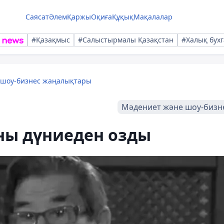
Саясат
Әлем
Қаржы
Оқиға
Құқық
Мақалалар
#Қазақмыс
#Салыстырмалы Қазақстан
#Халық бухг
 шоу-бизнес жаңалықтары
Мәдениет және шоу-бизн
ны дүниеден озды