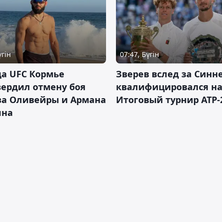
үгін
07:47, Бүгін
а UFC Кормье
Зверев вслед за Синн
ердил отмену боя
квалифицировался н
за Оливейры и Армана
Итоговый турнир ATP-
яна