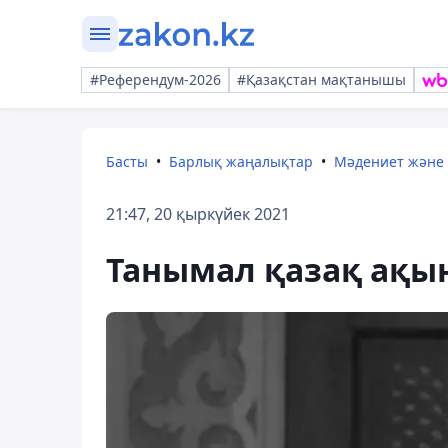
#Референдум-2026
#Қазақстан мақтанышы
Басты
Барлық жаңалықтар
Мәдениет және
21:47, 20 қыркүйек 2021
Танымал қазақ ақы