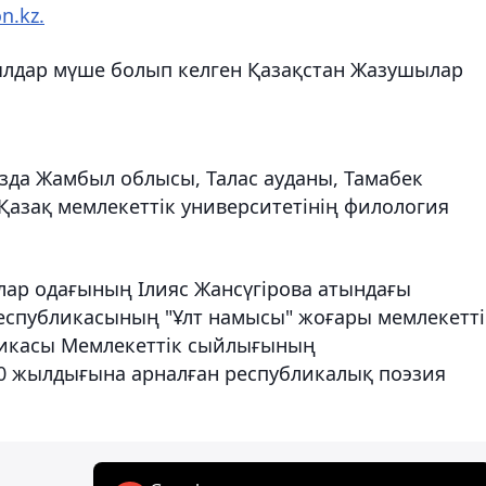
n.kz.
лдар мүше болып келген Қазақстан Жазушылар
зда Жамбыл облысы, Талас ауданы, Тамабек
Қазақ мемлекеттік университетінің филология
лар одағының Ілияс
Жансүгірова
атындағы
спубликасының "Ұлт намысы" жоғары мемлекетті
ликасы Мемлекеттік сыйлығының
 жылдығына арналған республикалық поэзия