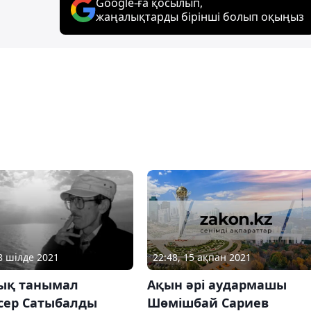
Google-ға қосылып,
жаңалықтарды бірінші болып оқыңыз
22:48, 15 ақпан 2021
08 шілде 2021
Ақын әрі аудармашы
ық танымал
Шөмішбай Сариев
сер Сатыбалды