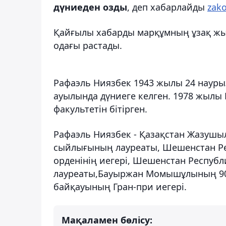
дүниеден озды
, деп хабарлайды
zako
Қайғылы хабарды марқұмның ұзақ жы
одағы растады.
Рафаэль Ниязбек 1943 жылы 24 науры
ауылында дүниеге келген. 1978 жылы 
факультетін бітірген.
Рафаэль Ниязбек - Қазақстан Жазушы
сыйлығының лауреаты, Шешенстан Ре
орденінің иегері, Шешенстан Респуб
лауреаты,Бауыржан Момышұлының 90
байқауының Гран-при иегері.
Мақаламен бөлісу: