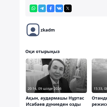
zkadm
Оқи отырыңыз
20:14, 09 шілде 2026
15:33, 
Ақын, аудармашы Нұртас
Отанд
Исабаев дүниеден озды
режис