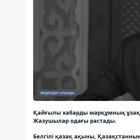
видеодан алынды
Қайғылы хабарды марқұмның ұзақ
Жазушылар одағы растады.
Белгілі қазақ ақыны, Қазақстанның