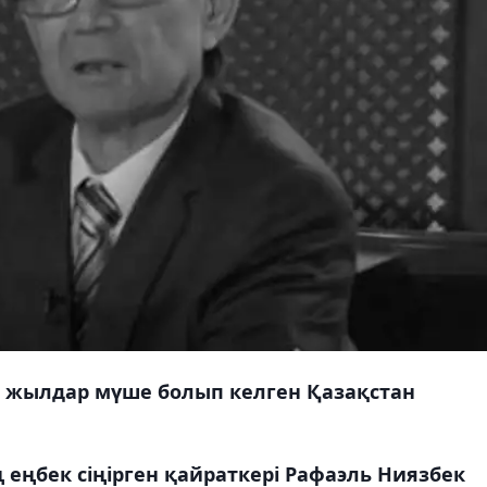
 жылдар мүше болып келген Қазақстан
 еңбек сіңірген қайраткері Рафаэль Ниязбек