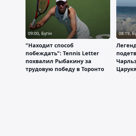
09:00, Бүгін
08:19, Б
"Находит способ
Легенд
побеждать": Tennis Letter
подетв
похвалил Рыбакину за
Чарль
трудовую победу в Торонто
Царук