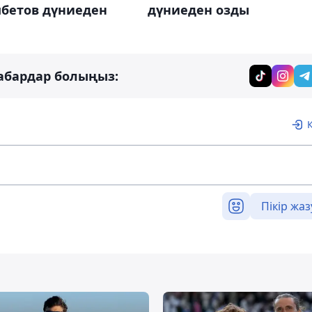
дүниеден озды
бетов дүниеден
абардар болыңыз:
Пікір жаз