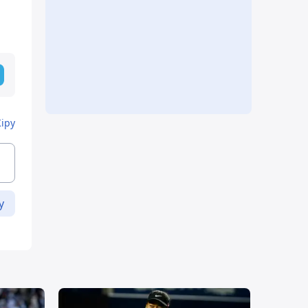
Кіру
у