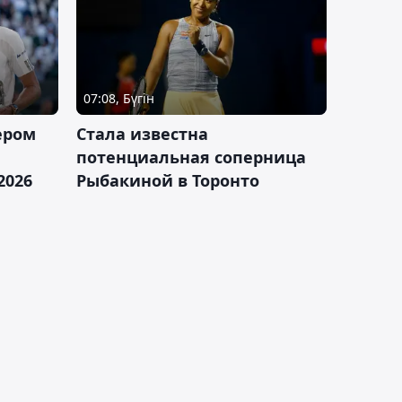
07:08, Бүгін
ером
Cтала известна
а
потенциальная соперница
2026
Рыбакиной в Торонто