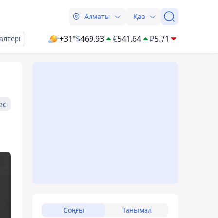
Алматы
Қаз
+31°
$
469.93
€
541.64
₽
5.71
алтері
ес
Соңғы
Танымал