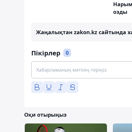
Нарым
озды
Жаңалықтан zakon.kz сайтында х
Пікірлер
0
Оқи отырыңыз