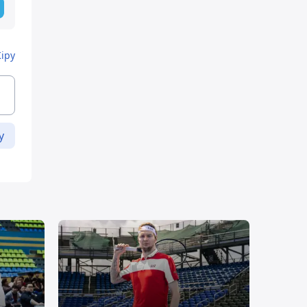
Кіру
у