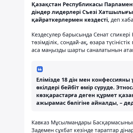
Қазақстан Республикасы Парламент
діндер лидерлері Съезі Хатшылығ
қайраткерлермен кездесті,
деп хаб
Кездесулер барысында Сенат спикері
төзімділік, сондай-ақ, өзара түсіністі
аса маңызды шарты саналатынын атап
Елімізде 18 дін мен конфессияны
өкілдері бейбіт өмір сүруде. Этно
көзқарастарға деген құрмет қаз
ажырамас бөлігіне айналды, – де
Кавказ Мұсылмандары Басқармасының
Задемен сұхбат кезінде тараптар дін