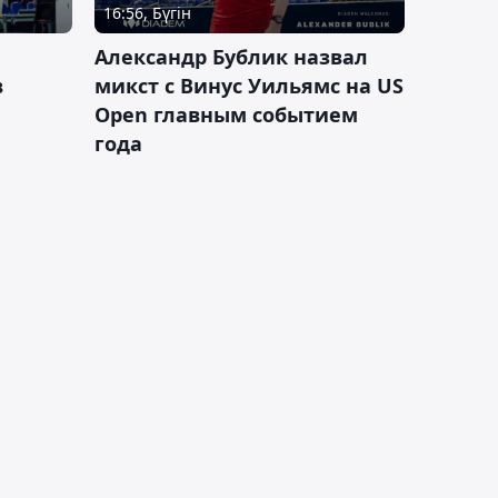
16:56, Бүгін
Александр Бублик назвал
в
микст с Винус Уильямс на US
Open главным событием
года