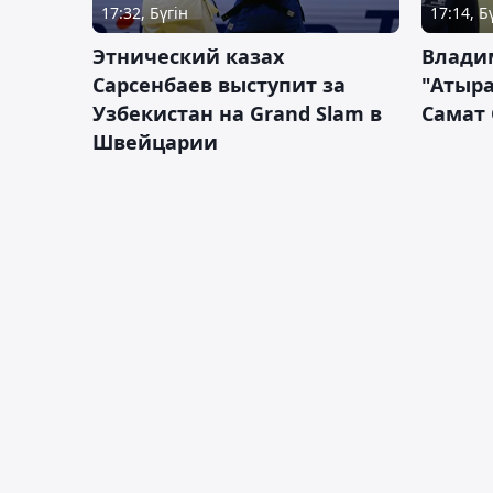
17:32, Бүгін
17:14, Б
Этнический казах
Влади
Сарсенбаев выступит за
"Атыра
Узбекистан на Grand Slam в
Самат
Швейцарии