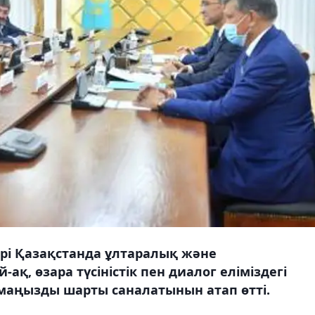
рі Қазақстанда ұлтаралық және
ақ, өзара түсіністік пен диалог еліміздегі
 маңызды шарты саналатынын атап өтті.