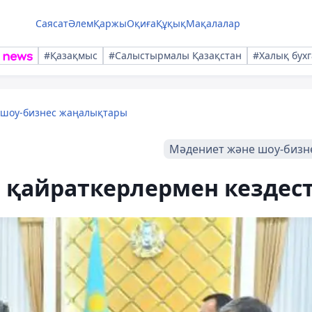
Саясат
Әлем
Қаржы
Оқиға
Құқық
Мақалалар
#Қазақмыс
#Салыстырмалы Қазақстан
#Халық бухг
 шоу-бизнес жаңалықтары
Мәдениет және шоу-бизн
и қайраткерлермен кездест