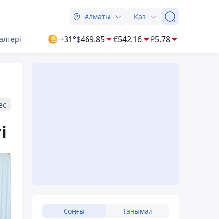
Алматы
Қаз
+31°
$
469.85
€
542.16
₽
5.78
алтері
ес
і
Соңғы
Танымал