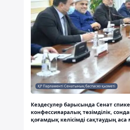
ҚР Парламенті Сенатының баспасөз қызметі
Кездесулер барысында Сенат спике
конфессияаралық төзімділік, сондай-
қоғамдық келісімді сақтаудың аса