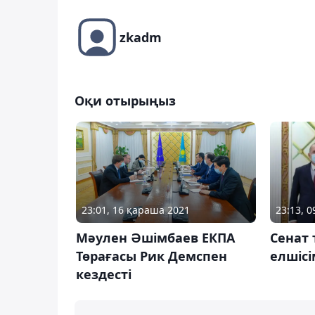
zkadm
Оқи отырыңыз
23:01, 16 қараша 2021
23:13, 
Мәулен Әшімбаев ЕКПА
Сенат 
Төрағасы Рик Демспен
елшісі
кездесті