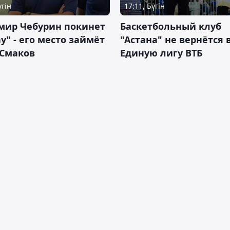
үгін
17:11, Бүгін
мир Чебурин покинет
Баскетбольный клуб
у" - его место займёт
"Астана" не вернётся 
 Смаков
Единую лигу ВТБ