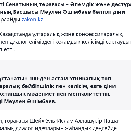
і Сенатының төрағасы – Әлемдік және дәстүр
ының Басшысы Мәулен Әшімбаев белгілі діни
арлайды
zakon.kz.
 Қазақстанда ұлтаралық және конфессияаралық
к пен диалог еліміздегі қоғамдық келісімді сақтауды
 өтті.
 ұстанатын 100-ден астам этникалық топ
саралық бейбітшілік пен келісім, өзге діни
ақстандық мәдениет пен менталитеттің
ді Мәулен Әшімбаев.
 төрағасы Шейх-Уль-Ислам Аллашүкір Паша-
аралық диалог идеяларын жаһандық деңгейде