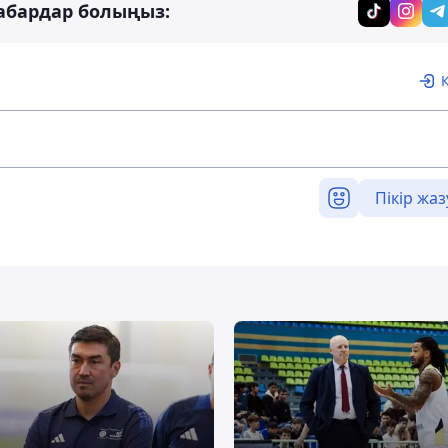
абардар болыңыз:
Пікір жаз