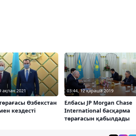
09 ақпан 2021
03:44, 12 қараша 2019
төрағасы Өзбекстан
Елбасы JP Morgan Chase
мен кездесті
International басқарма
төрағасын қабылдады