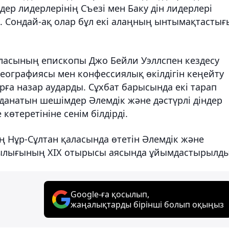
ндер лидерлерінің Съезі мен Баку дін лидерлері
 Сондай-ақ олар бұл екі алаңның ынтымақтастығ
қаласының епископы Джо Бейли Уэллспен кездесу
еографиясы мен конфессиялық өкілдігін кеңейту
а назар аударды. Сұхбат барысында екі тарап
анатын шешімдер Әлемдік және дәстүрлі діндер
көтеретініне сенім білдірді.
ең Нұр-Сұлтан қаласында өтетін Әлемдік және
тшылығының ХІХ отырысы аясында ұйымдастырылды
Google-ға қосылып,
жаңалықтарды бірінші болып оқыңыз