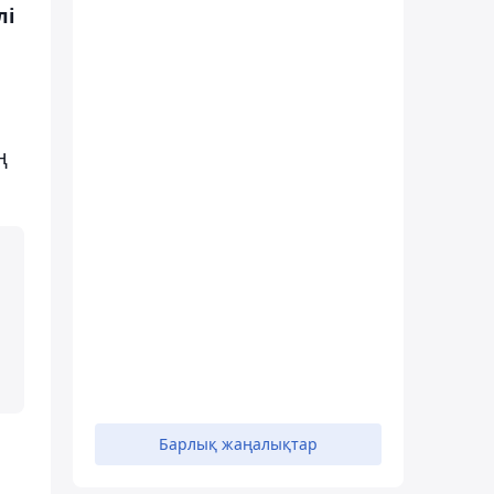
лі
ң
Барлық жаңалықтар