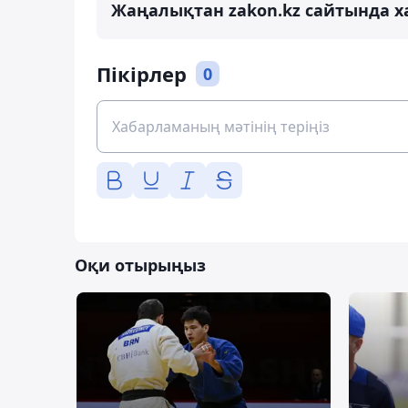
Жаңалықтан zakon.kz сайтында х
Пікірлер
0
Оқи отырыңыз