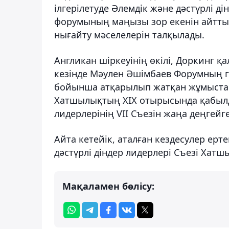
ілгерілетуде Әлемдік және дәстүрлі ді
форумының маңызы зор екенін айтты.
нығайту мәселелерін талқылады.
Англикан шіркеуінің өкілі, Доркинг 
кезінде Мәулен Әшімбаев Форумның г
бойынша атқарылып жатқан жұмыстарғ
Хатшылықтың ХІХ отырысында қабылд
лидерлерінің VII Съезін жаңа деңгейге 
Айта кетейік, аталған кездесулер ерт
дәстүрлі діндер лидерлері Съезі Ха
Мақаламен бөлісу: